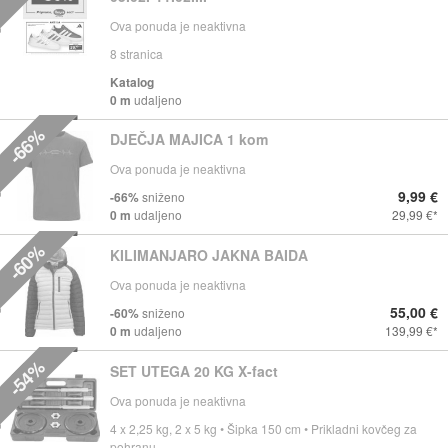
Ova ponuda je neaktivna
8
stranica
Katalog
0 m
udaljeno
-66%
DJEČJA MAJICA 1 kom
Ova ponuda je neaktivna
9,99 €
-66%
sniženo
0 m
udaljeno
29,99 €
-60%
KILIMANJARO JAKNA BAIDA
Ova ponuda je neaktivna
55,00 €
-60%
sniženo
0 m
udaljeno
139,99 €
-54%
SET UTEGA 20 KG X-fact
Ova ponuda je neaktivna
4 x 2,25 kg, 2 x 5 kg • Šipka 150 cm • Prikladni kovčeg za
pohranu