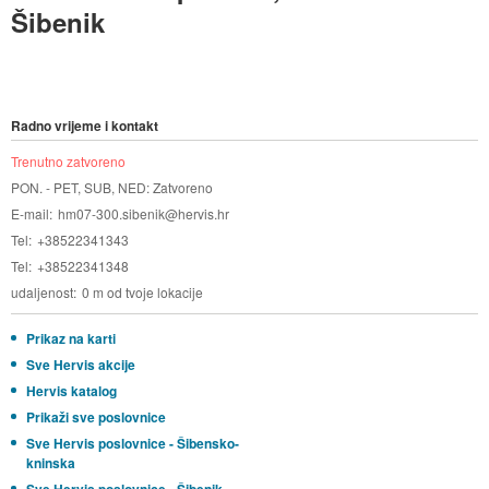
Šibenik
Radno vrijeme i kontakt
Trenutno zatvoreno
PON. - PET, SUB, NED: Zatvoreno
E-mail
hm07-300.sibenik@hervis.hr
Tel
+38522341343
Tel
+38522341348
udaljenost
0 m od tvoje lokacije
Prikaz na karti
Sve Hervis akcije
Hervis katalog
Prikaži sve poslovnice
Sve Hervis poslovnice - Šibensko-
kninska