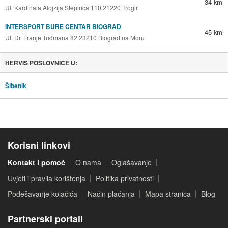
34 km
Ul. Kardinala Alojzija Stepinca 110 21220 Trogir
INTERSPORT BURE CENTAR BIOGRAD
45 km
Ul. Dr. Franje Tuđmana 82 23210 Biograd na Moru
HERVIS POSLOVNICE U:
Šibenik
Korisni linkovi
Kontakt i pomoć
O nama
Oglašavanje
Uvjeti i pravila korištenja
Politika privatnosti
Podešavanje kolačića
Način plaćanja
Mapa stranica
Blog
Partnerski portali