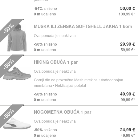
50,00 €
-54%
sniženo
0 m
udaljeno
109,99 €
-50%
MUŠKA ILI ŽENSKA SOFTSHELL JAKNA 1 kom
Ova ponuda je neaktivna
29,99 €
-50%
sniženo
0 m
udaljeno
59,99 €
-50%
HIKING OBUĆA 1 par
Ova ponuda je neaktivna
Gornji dio od prozračne Mesh mrežice • Vodoodbojna
membrana • Neklizajući potplat
49,99 €
-50%
sniženo
0 m
udaljeno
99,99 €
-50%
NOGOMETNA OBUĆA 1 par
Ova ponuda je neaktivna
24,99 €
-50%
sniženo
0 m
udaljeno
49,99 €