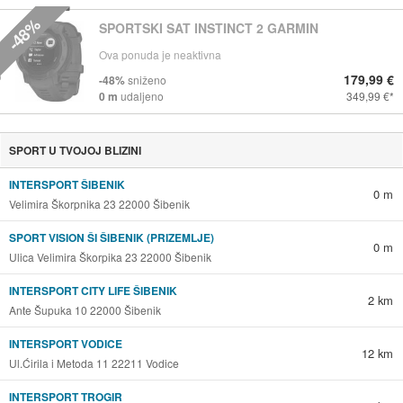
-48%
SPORTSKI SAT INSTINCT 2 GARMIN
Ova ponuda je neaktivna
179,99 €
-48%
sniženo
0 m
udaljeno
349,99 €
SPORT U TVOJOJ BLIZINI
INTERSPORT ŠIBENIK
0 m
Velimira Škorpnika 23 22000 Šibenik
SPORT VISION ŠI ŠIBENIK (PRIZEMLJE)
0 m
Ulica Velimira Škorpika 23 22000 Šibenik
INTERSPORT CITY LIFE ŠIBENIK
2 km
Ante Šupuka 10 22000 Šibenik
INTERSPORT VODICE
12 km
Ul.Ćirila i Metoda 11 22211 Vodice
INTERSPORT TROGIR