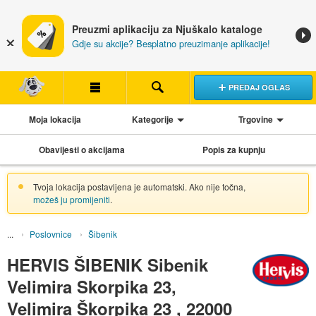
Preuzmi aplikaciju za Njuškalo kataloge
Gdje su akcije? Besplatno preuzimanje aplikacije!
PREDAJ OGLAS
Moja lokacija
Kategorije
Trgovine
Obavijesti o akcijama
Popis za kupnju
Tvoja lokacija postavljena je automatski. Ako nije točna,
možeš ju promijeniti
.
Poslovnice
Šibenik
HERVIS ŠIBENIK Sibenik
Velimira Skorpika 23,
Velimira Škorpika 23 , 22000