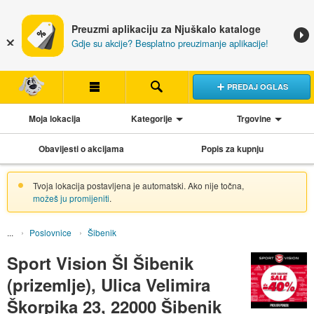
Preuzmi aplikaciju za Njuškalo kataloge
Gdje su akcije? Besplatno preuzimanje aplikacije!
PREDAJ OGLAS
Moja lokacija
Kategorije
Trgovine
Obavijesti o akcijama
Popis za kupnju
Tvoja lokacija postavljena je automatski. Ako nije točna,
možeš ju promijeniti
.
Poslovnice
Šibenik
Sport Vision ŠI Šibenik
(prizemlje), Ulica Velimira
Škorpika 23, 22000 Šibenik