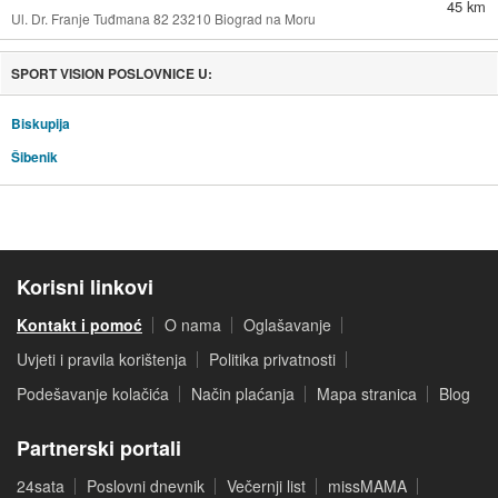
45 km
Ul. Dr. Franje Tuđmana 82 23210 Biograd na Moru
SPORT VISION POSLOVNICE U:
Biskupija
Šibenik
Korisni linkovi
Kontakt i pomoć
O nama
Oglašavanje
Uvjeti i pravila korištenja
Politika privatnosti
Podešavanje kolačića
Način plaćanja
Mapa stranica
Blog
Partnerski portali
24sata
Poslovni dnevnik
Večernji list
missMAMA