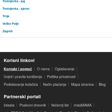
Trešnjevka - jug
Trešnjevka - sjever
Trnje
Veliko Polje
Zagreb
Korisni linkovi
Kontakt i pomoć
O nama
Oglašavanje
Uvjeti i pravila korištenja
Politika privatnosti
Podešavanje kolačića
Način plaćanja
Mapa stranica
Blog
Partnerski portali
24sata
Poslovni dnevnik
Večernji list
missMAMA