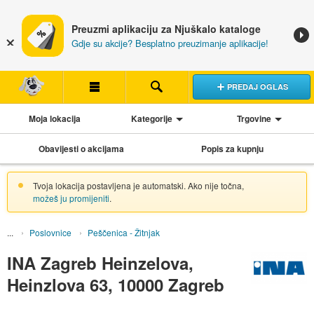
Preuzmi aplikaciju za Njuškalo kataloge
Gdje su akcije? Besplatno preuzimanje aplikacije!
PREDAJ OGLAS
Moja lokacija
Kategorije
Trgovine
Obavijesti o akcijama
Popis za kupnju
Tvoja lokacija postavljena je automatski. Ako nije točna,
možeš ju promijeniti
.
Poslovnice
Peščenica - Žitnjak
INA Zagreb Heinzelova,
Heinzlova 63, 10000 Zagreb