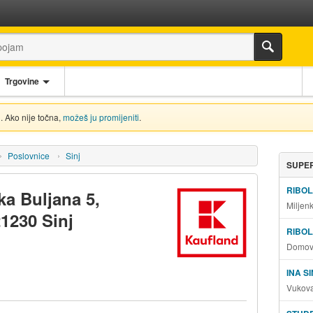
Trgovine
. Ako nije točna,
možeš ju promijeniti
.
Poslovnice
Sinj
SUPER
RIBOL
ka Buljana 5,
Miljen
21230 Sinj
RIBOL
Domovi
INA S
Vukova