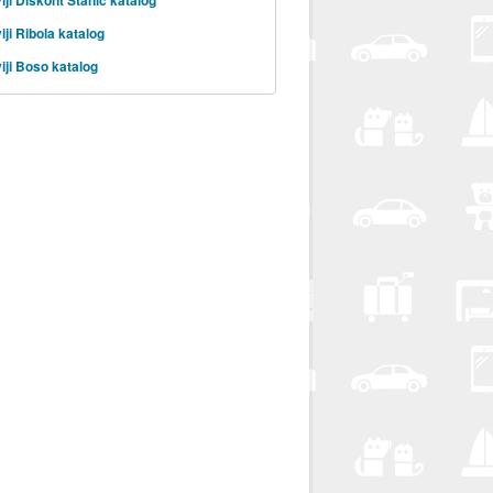
iji Ribola katalog
iji Boso katalog