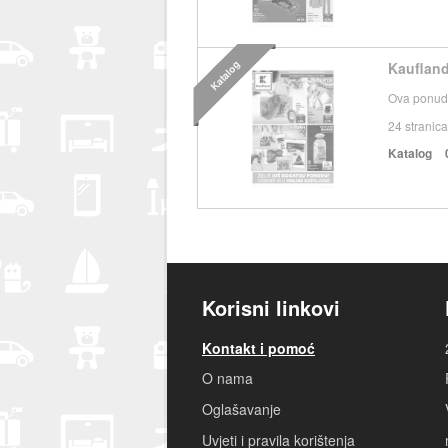
Katalog
Kaufland
Ova ponuda
24
stranica
Katalog
Korisni linkovi
Kontakt i pomoć
O nama
Oglašavanje
Uvjeti i pravila korištenja