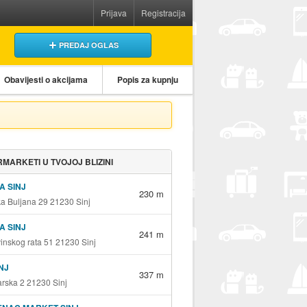
Prijava
Registracija
PREDAJ OGLAS
Obavijesti o akcijama
Popis za kupnju
MARKETI U TVOJOJ BLIZINI
A SINJ
230 m
ka Buljana 29 21230 Sinj
A SINJ
241 m
nskog rata 51 21230 Sinj
INJ
337 m
rska 2 21230 Sinj