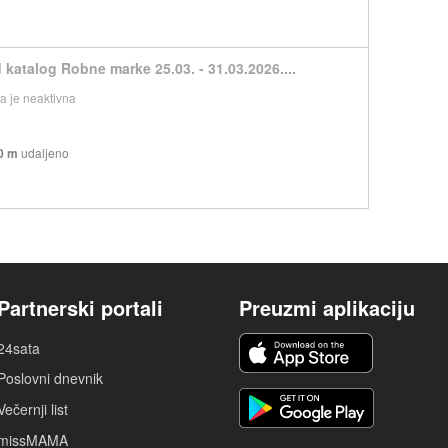
 katalog Robne marke 25.03. - 31.03.2026....
 je neaktivna
0 m
udaljeno
Partnerski portali
Preuzmi aplikaciju
24sata
Poslovni dnevnik
Večernji list
missMAMA