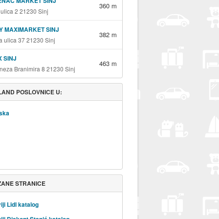
ENAC MARKET SINJ
360 m
 ulica 2 21230 Sinj
 MAXIMARKET SINJ
382 m
a ulica 37 21230 Sinj
 SINJ
463 m
kneza Branimira 8 21230 Sinj
AND POSLOVNICE U:
ska
ZANE STRANICE
ji Lidl katalog
iji Diskont Stanić katalog