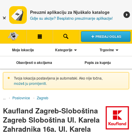
Preuzmi aplikaciju za Njuškalo kataloge
Gdje su akcije? Besplatno preuzimanje aplikacije!
PREDAJ OGLAS
Moja lokacija
Kategorije
Trgovine
Obavijesti o akcijama
Popis za kupnju
Tvoja lokacija postavljena je automatski. Ako nije točna,
možeš ju promijeniti
.
Poslovnice
Zagreb
Kaufland Zagreb-Sloboština
Zagreb Sloboština Ul. Karela
Zahradnika 16a, Ul. Karela