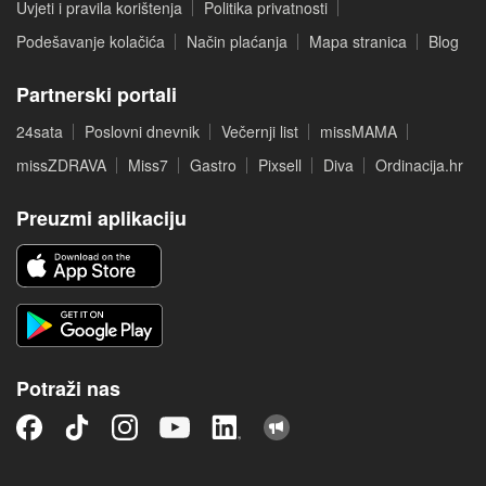
Uvjeti i pravila korištenja
Politika privatnosti
Podešavanje kolačića
Način plaćanja
Mapa stranica
Blog
Partnerski portali
24sata
Poslovni dnevnik
Večernji list
missMAMA
missZDRAVA
Miss7
Gastro
Pixsell
Diva
Ordinacija.hr
Preuzmi aplikaciju
Potraži nas