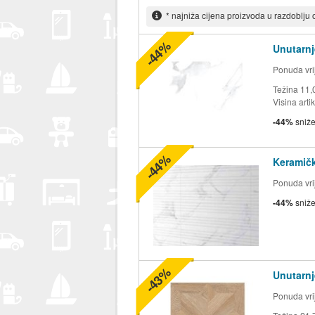
* najniža cijena proizvoda u razdoblju
-44%
Unutarnj
Ponuda vrij
Težina 11
Visina arti
-44%
sniž
-44%
Keramič
Ponuda vrij
-44%
sniž
-43%
Unutarnj
Ponuda vrij