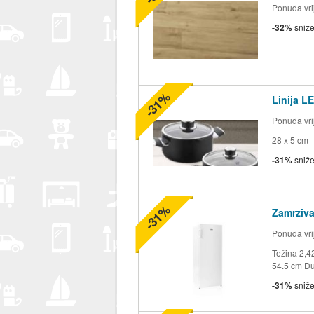
Ponuda vrij
-32%
sniž
-31%
Linija L
Ponuda vrij
28 x 5 cm
-31%
sniž
-31%
Zamrziva
Ponuda vrij
Težina 2,4
54.5 cm Du
-31%
sniž