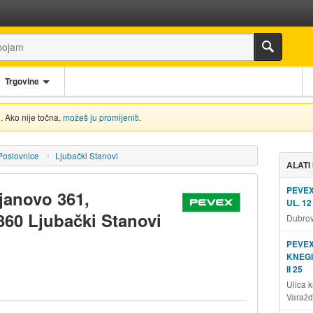
Trgovine
. Ako nije točna,
možeš ju promijeniti
.
Poslovnice
Ljubački Stanovi
ALATI
PEVE
janovo 361,
UL. 12
360 Ljubački Stanovi
Dubrov
PEVEX
KNEGI
II 25
Ulica k
Varažd