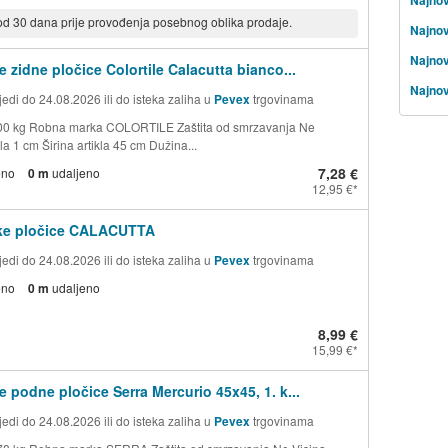
 od 30 dana prije provođenja posebnog oblika prodaje.
Najnov
Najnov
e zidne pločice Colortile Calacutta bianco...
Najnovi
edi do 24.08.2026 ili do isteka zaliha u
Pevex
trgovinama
,00 kg Robna marka COLORTILE Zaštita od smrzavanja Ne
kla 1 cm Širina artikla 45 cm Dužina...
7,28 €
eno
0 m
udaljeno
12,95 €
ke pločice CALACUTTA
edi do 24.08.2026 ili do isteka zaliha u
Pevex
trgovinama
eno
0 m
udaljeno
8,99 €
15,99 €
e podne pločice Serra Mercurio 45x45, 1. k...
edi do 24.08.2026 ili do isteka zaliha u
Pevex
trgovinama