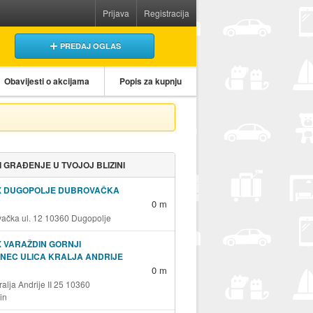
Prijava
Registracija
PREDAJ OGLAS
Obavijesti o akcijama
Popis za kupnju
 I GRAĐENJE U TVOJOJ BLIZINI
X DUGOPOLJE DUBROVAČKA
0 m
ačka ul. 12 10360 Dugopolje
 VARAŽDIN GORNJI
NEC ULICA KRALJA ANDRIJE
0 m
ralja Andrije II 25 10360
in