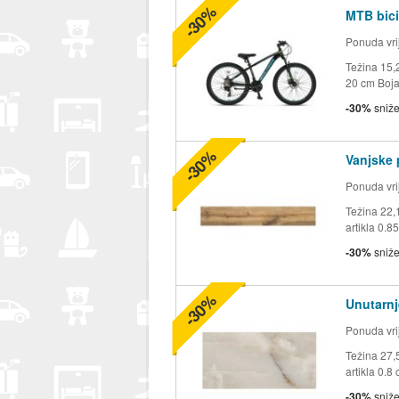
-30%
MTB bici
Ponuda vrij
Težina 15,2
20 cm Boja 
-30%
sniž
-30%
Vanjske 
Ponuda vrij
Težina 22,
artikla 0.8
-30%
sniž
-30%
Unutarnj
Ponuda vrij
Težina 27,
artikla 0.8 
-30%
sniž