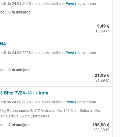
edi do 24.08.2026 ili do isteka zaliha u
Pevex
trgovinama
eno
0 m
udaljeno
9,49 €
13,99 €
ENA
edi do 24.08.2026 ili do isteka zaliha u
Pevex
trgovinama
eno
0 m
udaljeno
21,99 €
31,99 €
č Blitz PVZV-181 1 kom
edi do 24.08.2026 ili do isteka zaliha u
Pevex
trgovinama
2 kg Robna marka BLITZ Visina artikla 143.5 cm Širina artikla
žina artikla 55 cm Energetska...
198,90 €
eno
0 m
udaljeno
289,90 €