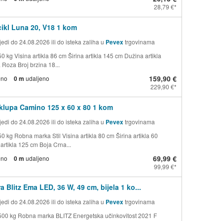
28,79 €
icikl Luna 20, V18 1 kom
edi do 24.08.2026 ili do isteka zaliha u
Pevex
trgovinama
0 kg Visina artikla 86 cm Širina artikla 145 cm Dužina artikla
 Roza Broj brzina 18...
159,90 €
eno
0 m
udaljeno
229,90 €
klupa Camino 125 x 60 x 80 1 kom
edi do 24.08.2026 ili do isteka zaliha u
Pevex
trgovinama
0 kg Robna marka Stil Visina artikla 80 cm Širina artikla 60
artikla 125 cm Boja Crna...
69,99 €
eno
0 m
udaljeno
99,99 €
a Blitz Ema LED, 36 W, 49 cm, bijela 1 ko...
edi do 24.08.2026 ili do isteka zaliha u
Pevex
trgovinama
500 kg Robna marka BLITZ Energetska učinkovitost 2021 F