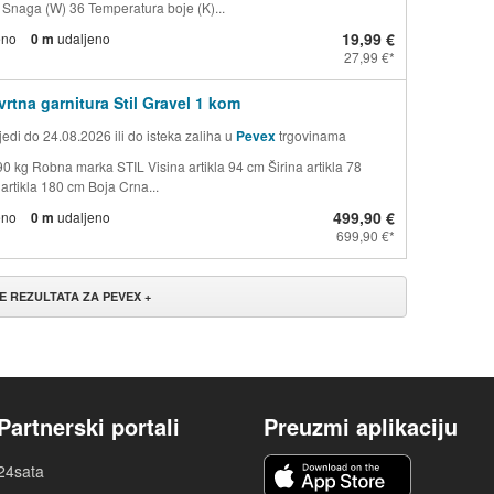
a Snaga (W) 36 Temperatura boje (K)...
19,99 €
eno
0 m
udaljeno
27,99 €
vrtna garnitura Stil Gravel 1 kom
edi do 24.08.2026 ili do isteka zaliha u
Pevex
trgovinama
90 kg Robna marka STIL Visina artikla 94 cm Širina artikla 78
artikla 180 cm Boja Crna...
499,90 €
eno
0 m
udaljeno
699,90 €
ŠE REZULTATA ZA PEVEX +
Partnerski portali
Preuzmi aplikaciju
24sata