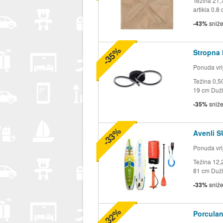
Težina 21,
artikla 0.8
-43%
sniž
-35%
Stropna 
Ponuda vrij
Težina 0,5
19 cm Duži
-35%
sniž
-33%
Avenli 
Ponuda vrij
Težina 12,
81 cm Duži
-33%
sniž
-32%
Porculan