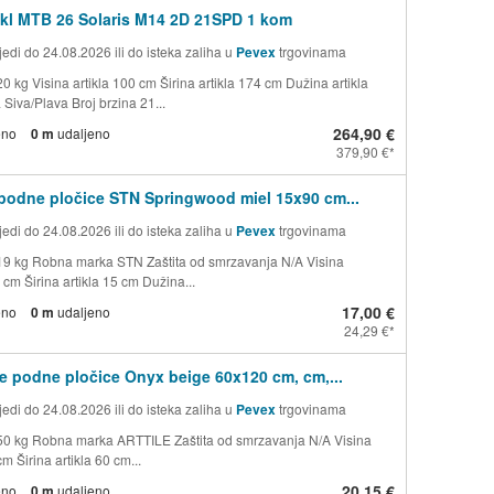
kl MTB 26 Solaris M14 2D 21SPD 1 kom
edi do 24.08.2026 ili do isteka zaliha u
Pevex
trgovinama
0 kg Visina artikla 100 cm Širina artikla 174 cm Dužina artikla
Siva/Plava Broj brzina 21...
264,90 €
eno
0 m
udaljeno
379,90 €
podne pločice STN Springwood miel 15x90 cm...
edi do 24.08.2026 ili do isteka zaliha u
Pevex
trgovinama
19 kg Robna marka STN Zaštita od smrzavanja N/A Visina
5 cm Širina artikla 15 cm Dužina...
17,00 €
eno
0 m
udaljeno
24,29 €
e podne pločice Onyx beige 60x120 cm, cm,...
edi do 24.08.2026 ili do isteka zaliha u
Pevex
trgovinama
50 kg Robna marka ARTTILE Zaštita od smrzavanja N/A Visina
cm Širina artikla 60 cm...
20,15 €
eno
0 m
udaljeno