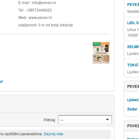
E-mail
info@pevex.hr
PEVEX
Tel
+38572446622
Savska
Web
www.pevex.hr
LIDL 
udaljenost
0 m od tvoje lokacije
Ulica 
10360 
SELM
Ljudev
TOKIĆ
Ljudev
vi
PEVEX
Ljubač
Zadar
Filtriraj
POVE
eno različitim parametrima.
Saznaj više.
Najnov