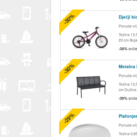
-30%
Dječji b
Ponuda vrij
Težina 13,5
20 cm Boja
-30%
sniž
-30%
Metalna 
Ponuda vrij
Težina 13,5
cm Dužina 
-30%
sniž
-29%
Plafonjer
Ponuda vrij
Težina 0,6