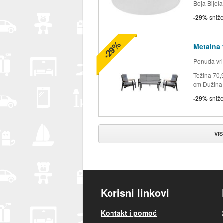
Boja Bijel
-29%
sniž
-29%
Metalna 
Ponuda vrij
Težina 70,
cm Dužina 
-29%
sniž
VI
Korisni linkovi
Kontakt i pomoć