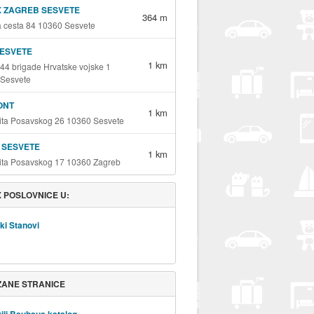
 ZAGREB SESVETE
364 m
 cesta 84 10360 Sesvete
SESVETE
1 km
144 brigade Hrvatske vojske 1
Sesvete
ONT
1 km
ita Posavskog 26 10360 Sesvete
 SESVETE
1 km
ita Posavskog 17 10360 Zagreb
 POSLOVNICE U:
ki Stanovi
ZANE STRANICE
iji Bauhaus katalog