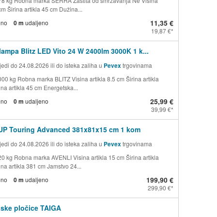
78 kg Robna marka SERRA Zaštita od smrzavanja Ne Visina
 cm Širina artikla 45 cm Dužina...
11,35 €
eno
0 m
udaljeno
19,87 €
lampa Blitz LED Vito 24 W 2400lm 3000K 1 k...
edi do 24.08.2026 ili do isteka zaliha u
Pevex
trgovinama
000 kg Robna marka BLITZ Visina artikla 8.5 cm Širina artikla
na artikla 45 cm Energetska...
25,99 €
eno
0 m
udaljeno
39,99 €
SUP Touring Advanced 381x81x15 cm 1 kom
edi do 24.08.2026 ili do isteka zaliha u
Pevex
trgovinama
20 kg Robna marka AVENLI Visina artikla 15 cm Širina artikla
na artikla 381 cm Jamstvo 24...
199,90 €
eno
0 m
udaljeno
299,90 €
ske pločice TAIGA