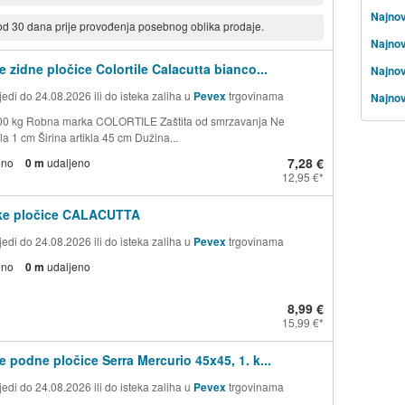
Najnov
 od 30 dana prije provođenja posebnog oblika prodaje.
Najnov
e zidne pločice Colortile Calacutta bianco...
Najnovi
edi do 24.08.2026 ili do isteka zaliha u
Pevex
trgovinama
Najnov
,00 kg Robna marka COLORTILE Zaštita od smrzavanja Ne
kla 1 cm Širina artikla 45 cm Dužina...
7,28 €
eno
0 m
udaljeno
12,95 €
ke pločice CALACUTTA
edi do 24.08.2026 ili do isteka zaliha u
Pevex
trgovinama
eno
0 m
udaljeno
8,99 €
15,99 €
e podne pločice Serra Mercurio 45x45, 1. k...
edi do 24.08.2026 ili do isteka zaliha u
Pevex
trgovinama