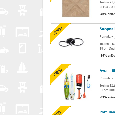
Težina 21,
artikla 0.8
-43%
sniž
-35%
Stropna 
Ponuda vrij
Težina 0,5
19 cm Duži
-35%
sniž
-33%
Avenli 
Ponuda vrij
Težina 12,
81 cm Duži
-33%
sniž
-32%
Porculan