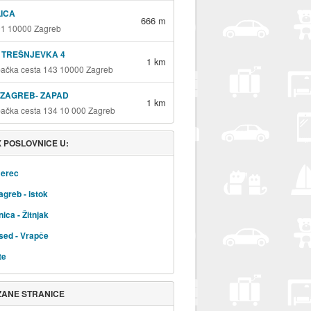
LICA
666 m
201 10000 Zagreb
 TREŠNJEVKA 4
1 km
ačka cesta 143 10000 Zagreb
 ZAGREB- ZAPAD
1 km
ačka cesta 134 10 000 Zagreb
 POSLOVNICE U:
erec
agreb - istok
ica - Žitnjak
sed - Vrapče
te
ZANE STRANICE