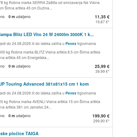
78 kg Robna marka SERRA Zaštita od smrzavanja Ne Visina
 cm Širina artikla 45 cm Dužina...
11,35 €
eno
0 m
udaljeno
19,87 €
lampa Blitz LED Vito 24 W 2400lm 3000K 1 k...
edi do 24.08.2026 ili do isteka zaliha u
Pevex
trgovinama
000 kg Robna marka BLITZ Visina artikla 8.5 cm Širina artikla
na artikla 45 cm Energetska...
25,99 €
eno
0 m
udaljeno
39,99 €
SUP Touring Advanced 381x81x15 cm 1 kom
edi do 24.08.2026 ili do isteka zaliha u
Pevex
trgovinama
20 kg Robna marka AVENLI Visina artikla 15 cm Širina artikla
na artikla 381 cm Jamstvo 24...
199,90 €
eno
0 m
udaljeno
299,90 €
ske pločice TAIGA