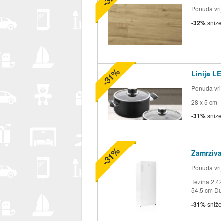
Ponuda vrij
-32%
sniž
-31%
Linija L
Ponuda vrij
28 x 5 cm
-31%
sniž
-31%
Zamrziva
Ponuda vrij
Težina 2,4
54.5 cm Du
-31%
sniž