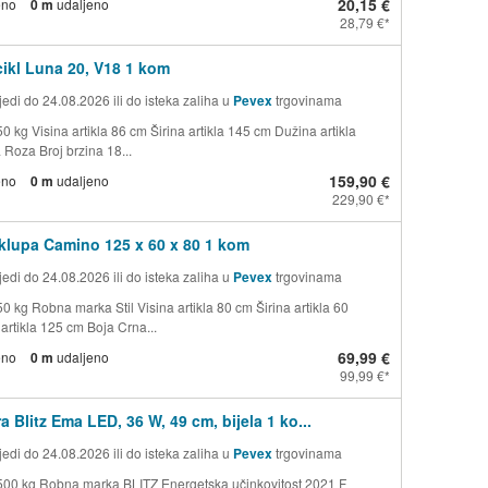
20,15 €
eno
0 m
udaljeno
28,79 €
icikl Luna 20, V18 1 kom
edi do 24.08.2026 ili do isteka zaliha u
Pevex
trgovinama
0 kg Visina artikla 86 cm Širina artikla 145 cm Dužina artikla
 Roza Broj brzina 18...
159,90 €
eno
0 m
udaljeno
229,90 €
klupa Camino 125 x 60 x 80 1 kom
edi do 24.08.2026 ili do isteka zaliha u
Pevex
trgovinama
0 kg Robna marka Stil Visina artikla 80 cm Širina artikla 60
artikla 125 cm Boja Crna...
69,99 €
eno
0 m
udaljeno
99,99 €
a Blitz Ema LED, 36 W, 49 cm, bijela 1 ko...
edi do 24.08.2026 ili do isteka zaliha u
Pevex
trgovinama
500 kg Robna marka BLITZ Energetska učinkovitost 2021 F