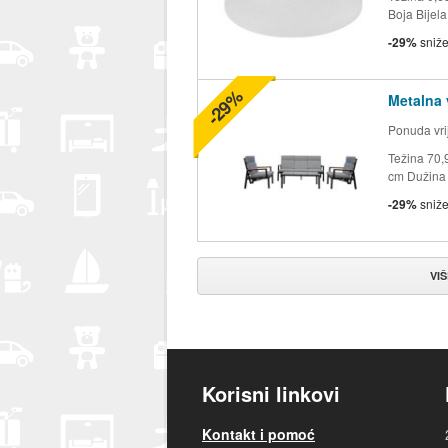
Boja Bijel
-29%
sniž
-29%
Metalna 
Ponuda vrij
Težina 70,
cm Dužina 
-29%
sniž
VI
Korisni linkovi
Kontakt i pomoć