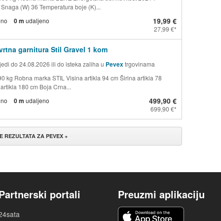
a Snaga (W) 36 Temperatura boje (K)...
19,99 €
eno
0 m
udaljeno
27,99 €
vrtna garnitura Stil Gravel 1 kom
edi do 24.08.2026 ili do isteka zaliha u
Pevex
trgovinama
90 kg Robna marka STIL Visina artikla 94 cm Širina artikla 78
artikla 180 cm Boja Crna...
499,90 €
eno
0 m
udaljeno
699,90 €
ŠE REZULTATA ZA PEVEX +
Partnerski portali
Preuzmi aplikaciju
24sata