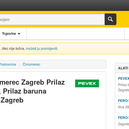
Trgovine
. Ako nije točna,
možeš ju promijeniti
.
Poslovnice
Črnomerec
ALATI
PEVE
merec Zagreb Prilaz
Prilaz
, Prilaz baruna
Zagre
0 Zagreb
FERO-
Ilica 
FERO
Zagreb