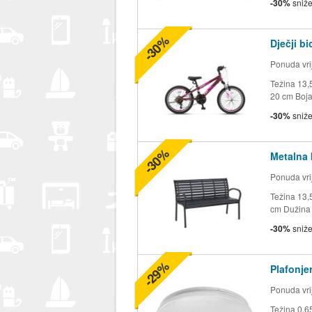
-30%
sniž
-30%
Dječji b
Ponuda vrij
Težina 13,5
20 cm Boja
-30%
sniž
-30%
Metalna 
Ponuda vrij
Težina 13,5
cm Dužina 
-30%
sniž
-29%
Plafonjer
Ponuda vrij
Težina 0,6