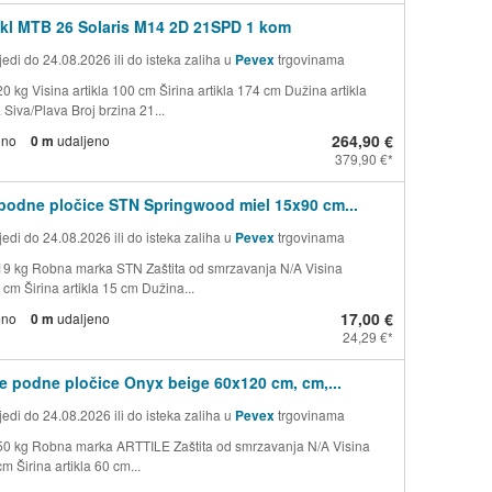
kl MTB 26 Solaris M14 2D 21SPD 1 kom
edi do 24.08.2026 ili do isteka zaliha u
Pevex
trgovinama
0 kg Visina artikla 100 cm Širina artikla 174 cm Dužina artikla
Siva/Plava Broj brzina 21...
264,90 €
eno
0 m
udaljeno
379,90 €
podne pločice STN Springwood miel 15x90 cm...
edi do 24.08.2026 ili do isteka zaliha u
Pevex
trgovinama
19 kg Robna marka STN Zaštita od smrzavanja N/A Visina
5 cm Širina artikla 15 cm Dužina...
17,00 €
eno
0 m
udaljeno
24,29 €
e podne pločice Onyx beige 60x120 cm, cm,...
edi do 24.08.2026 ili do isteka zaliha u
Pevex
trgovinama
50 kg Robna marka ARTTILE Zaštita od smrzavanja N/A Visina
cm Širina artikla 60 cm...