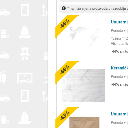
* najniža cijena proizvoda u razdoblju
-44%
Unutarnj
Ponuda vrij
Težina 11
Visina arti
-44%
sniž
-44%
Keramič
Ponuda vrij
-44%
sniž
-43%
Unutarnj
Ponuda vrij