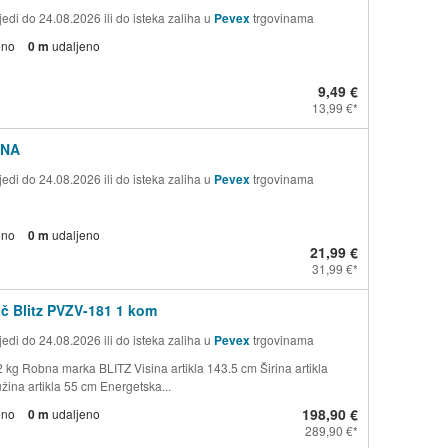
edi do 24.08.2026 ili do isteka zaliha u
Pevex
trgovinama
eno
0 m
udaljeno
9,49 €
13,99 €
ENA
edi do 24.08.2026 ili do isteka zaliha u
Pevex
trgovinama
eno
0 m
udaljeno
21,99 €
31,99 €
č Blitz PVZV-181 1 kom
edi do 24.08.2026 ili do isteka zaliha u
Pevex
trgovinama
2 kg Robna marka BLITZ Visina artikla 143.5 cm Širina artikla
žina artikla 55 cm Energetska...
198,90 €
eno
0 m
udaljeno
289,90 €