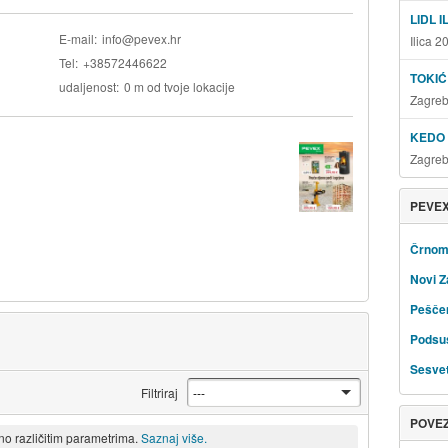
LIDL I
E-mail
info@pevex.hr
Ilica 
Tel
+38572446622
TOKIĆ
udaljenost
0 m od tvoje lokacije
Zagreb
KEDO
Zagreb
PEVEX
Črnom
Novi Z
Peščen
Podsu
Sesve
Filtriraj
POVE
eno različitim parametrima.
Saznaj više.