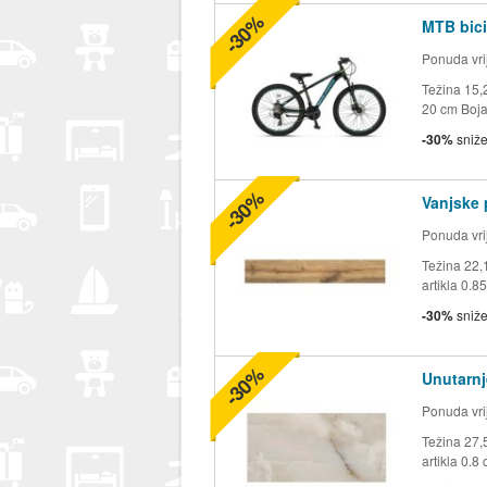
-30%
MTB bici
Ponuda vrij
Težina 15,2
20 cm Boja 
-30%
sniž
-30%
Vanjske 
Ponuda vrij
Težina 22,
artikla 0.8
-30%
sniž
-30%
Unutarnj
Ponuda vrij
Težina 27,
artikla 0.8 