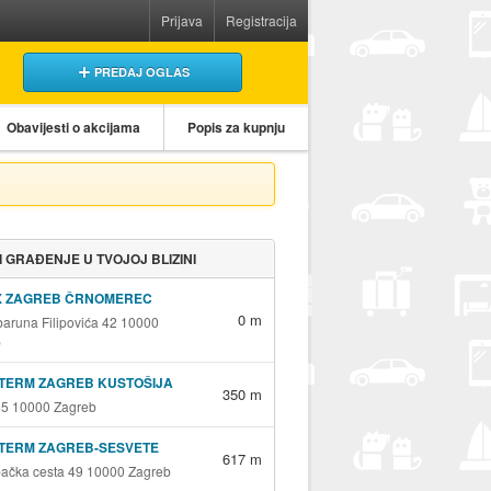
Prijava
Registracija
PREDAJ OGLAS
Obavijesti o akcijama
Popis za kupnju
 I GRAĐENJE U TVOJOJ BLIZINI
X ZAGREB ČRNOMEREC
0 m
 baruna Filipovića 42 10000
b
TERM ZAGREB KUSTOŠIJA
350 m
265 10000 Zagreb
-TERM ZAGREB-SESVETE
617 m
ačka cesta 49 10000 Zagreb