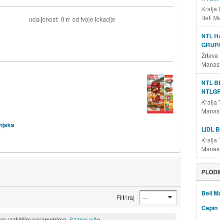
Kralja
Beli M
udaljenost
0 m od tvoje lokacije
NTL H
GRUP
Žrtava
Manast
NTL B
NTLG
Kralja
Manast
njska
LIDL 
Kralja
Manast
PLODI
Beli M
Filtriraj
Čepin
eno različitim parametrima.
Saznaj više.