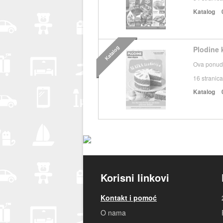
Katalog
Katalog
Plodine 
Ova ponuda
16
stranica
Katalog
Korisni linkovi
Kontakt i pomoć
O nama