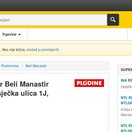
Trgovine
. Ako nije točna,
možeš ju promijeniti
.
Poslovnice
Beli Manastir
SUPER
INA B
r Beli Manastir
Osječk
ječka ulica 1J,
NTL R
NTLG
Kralja
Manast
NTL R
NTLG