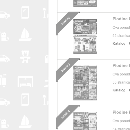
Katalog
Plodine k
Ova ponuda
52
stranica
Katalog
Katalog
Plodine k
Ova ponuda
55
stranica
Katalog
Katalog
Plodine 
Ova ponuda
54
stranica