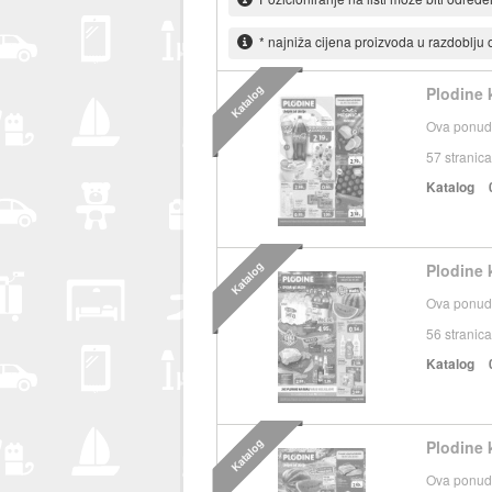
* najniža cijena proizvoda u razdoblju
Katalog
Plodine k
Ova ponuda
57
stranica
Katalog
Katalog
Plodine k
Ova ponuda
56
stranica
Katalog
Katalog
Plodine k
Ova ponuda