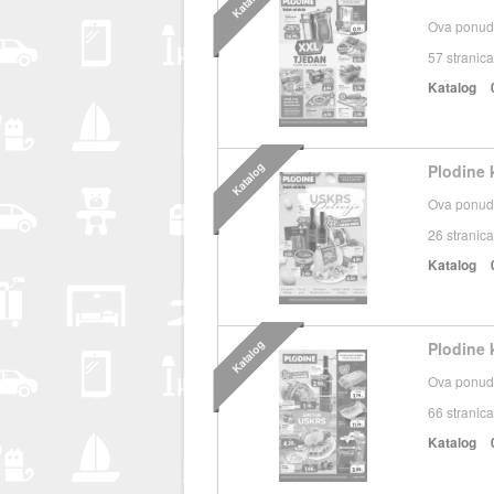
Katalog
Ova ponuda
57
stranica
Katalog
Katalog
Plodine k
Ova ponuda
26
stranica
Katalog
Katalog
Plodine k
Ova ponuda
66
stranica
Katalog