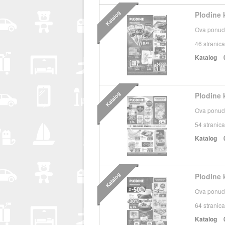
Katalog
Plodine 
Ova ponuda
46
stranica
Katalog
Katalog
Plodine k
Ova ponuda
54
stranica
Katalog
Katalog
Plodine k
Ova ponuda
64
stranica
Katalog