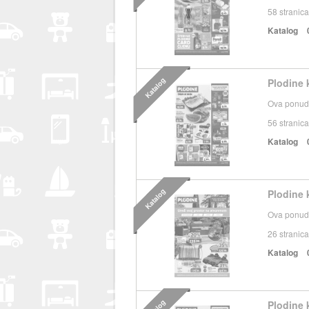
58
stranica
Katalog
Katalog
Plodine 
Ova ponuda
56
stranica
Katalog
Katalog
Plodine 
Ova ponuda
26
stranica
Katalog
Plodine 