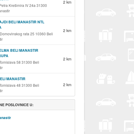
2 km
 Petra Krešimira IV 24a 31300
anastir
AJDI BELI MANASTIR NTL
A
2 km
 Domovinskog rata 25 10360 Beli
ir
ELMA BELI MANASTIR
RUPA
2 km
 Tomislava 58 31300 Beli
ir
BELI MANASTIR
2 km
 Tomislava 48 31300 Beli
ir
NE POSLOVNICE U:
anastir