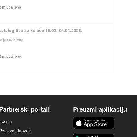
0 m
udaljeno
katalog Sve za kolače 18.03.-04.04.2026.
 je neaktivna
0 m
udaljeno
Partnerski portali
Preuzmi aplikaciju
24sata
Poslovni dnevnik