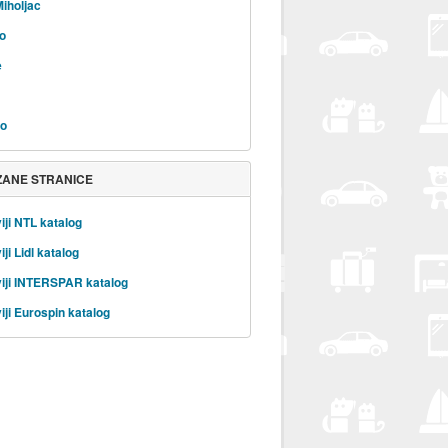
Miholjac
o
e
vo
ZANE STRANICE
iji NTL katalog
ji Lidl katalog
iji INTERSPAR katalog
iji Eurospin katalog