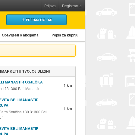
Prijava
Registracija
PREDAJ OGLAS
Obavijesti o akcijama
Popis za kupnju
MARKETI U TVOJOJ BLIZINI
ELI MANASTIR OSJEČKA
1 km
a 1f 31300 Beli Manastir
EVITA BELI MANASTIR
RUPA
1 km
 Petra Svačića 130 31300 Beli
ir
EVITA BELI MANASTIR
RUPA