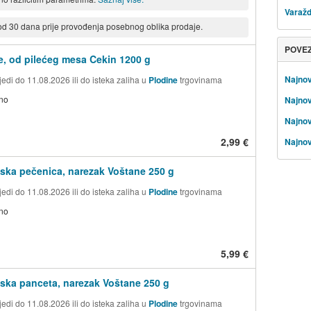
Varažd
 od 30 dana prije provođenja posebnog oblika prodaje.
POVE
, od pilećeg mesa Cekin 1200 g
Najnov
edi do 11.08.2026 ili do isteka zaliha u
Plodine
trgovinama
no
Najnov
Najnov
2,99 €
Najnov
ska pečenica, narezak Voštane 250 g
edi do 11.08.2026 ili do isteka zaliha u
Plodine
trgovinama
no
5,99 €
ska panceta, narezak Voštane 250 g
edi do 11.08.2026 ili do isteka zaliha u
Plodine
trgovinama