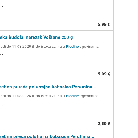
no
5,99 €
ska buđola, narezak Voštane 250 g
edi do 11.08.2026 ili do isteka zaliha u
Plodine
trgovinama
no
5,99 €
sebna pureća polutrajna kobasica Perutnina...
edi do 11.08.2026 ili do isteka zaliha u
Plodine
trgovinama
no
2,69 €
sebna pileća polutrajna kobasica Perutnina...