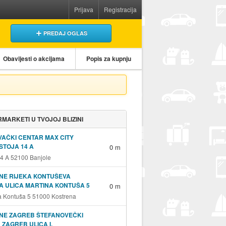
Prijava
Registracija
PREDAJ OGLAS
Obavijesti o akcijama
Popis za kupnju
MARKETI U TVOJOJ BLIZINI
AČKI CENTAR MAX CITY
STOJA 14 A
0 m
14 A 52100 Banjole
NE RIJEKA KONTUŠEVA
A ULICA MARTINA KONTUŠA 5
0 m
a Kontuša 5 51000 Kostrena
NE ZAGREB ŠTEFANOVEČKI
 ZAGREB ULICA I.