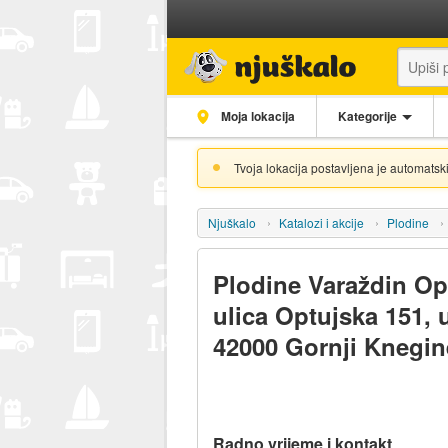
Moja lokacija
Kategorije
Tvoja lokacija postavljena je automatski
Njuškalo
Katalozi i akcije
Plodine
Plodine Varaždin Op
ulica Optujska 151, 
42000 Gornji Knegin
Radno vrijeme i kontakt