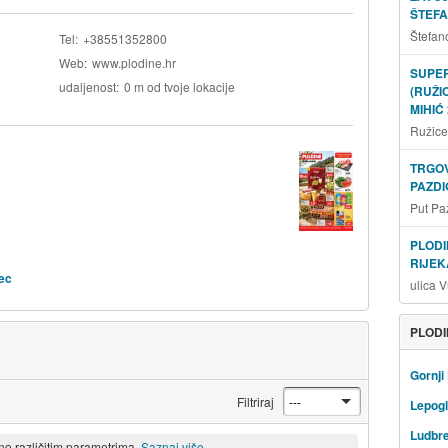
ŠTEFA
Štefan
Tel
+38551352800
Web
www.plodine.hr
SUPE
udaljenost
0 m od tvoje lokacije
(RUŽI
MIHIĆ
Ružice
TRGOV
PAZDI
Put Pa
PLODI
RIJEK
nec
ulica 
PLODI
Gornji
Filtriraj
Lepog
Ludbr
eno različitim parametrima.
Saznaj više.