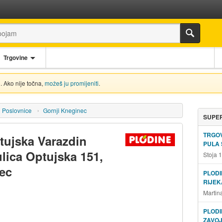
Trgovine
. Ako nije točna,
možeš ju promijeniti
.
Poslovnice
Gornji Kneginec
SUPER
TRGOV
tujska Varazdin
PULA 
ulica Optujska 151,
Stoja 
ec
PLODI
RIJEK
Martin
PLODI
ZAVOJ