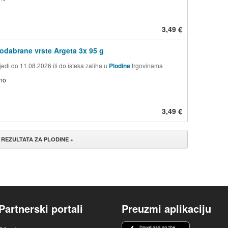
3,49 €
 odabrane vrste Argeta 3x 95 g
edi do 11.08.2026 ili do isteka zaliha u
Plodine
trgovinama
no
3,49 €
 REZULTATA ZA PLODINE +
Partnerski portali
Preuzmi aplikaciju