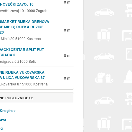
0 m
NOVEČKI ZAVOJ 10
ovečki zavoj 10 10000 Zagreb
RMARKET RIJEKA DRENOVA
CE MIHIĆ) RIJEKA RUŽICE
0 m
 20
 Mihić 20 51000 Kostrena
AČKI CENTAR SPLIT PUT
GRADA 5
0 m
zdigrada 5 21000 Split
NE RIJEKA VUKOVARSKA
A ULICA VUKOVARSKA 87
0 m
Vukovarska 87 51000 Kostrena
NE POSLOVNICE U:
 Kneginec
lava
eg