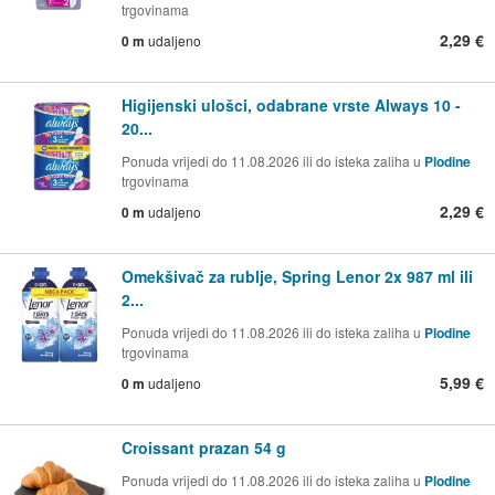
trgovinama
2,29 €
0 m
udaljeno
Higijenski ulošci, odabrane vrste Always 10 -
20...
Ponuda vrijedi do 11.08.2026 ili do isteka zaliha u
Plodine
trgovinama
2,29 €
0 m
udaljeno
Omekšivač za rublje, Spring Lenor 2x 987 ml ili
2...
Ponuda vrijedi do 11.08.2026 ili do isteka zaliha u
Plodine
trgovinama
5,99 €
0 m
udaljeno
Croissant prazan 54 g
Ponuda vrijedi do 11.08.2026 ili do isteka zaliha u
Plodine