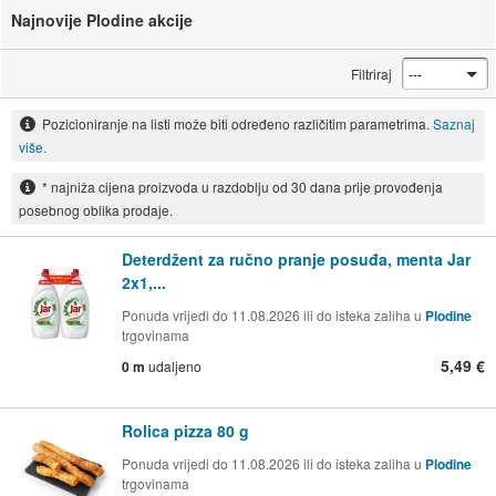
Najnovije Plodine akcije
Filtriraj
Pozicioniranje na listi može biti određeno različitim parametrima.
Saznaj
više.
* najniža cijena proizvoda u razdoblju od 30 dana prije provođenja
posebnog oblika prodaje.
Deterdžent za ručno pranje posuđa, menta Jar
2x1,...
Ponuda vrijedi do 11.08.2026 ili do isteka zaliha u
Plodine
trgovinama
5,49 €
0 m
udaljeno
Rolica pizza 80 g
Ponuda vrijedi do 11.08.2026 ili do isteka zaliha u
Plodine
trgovinama