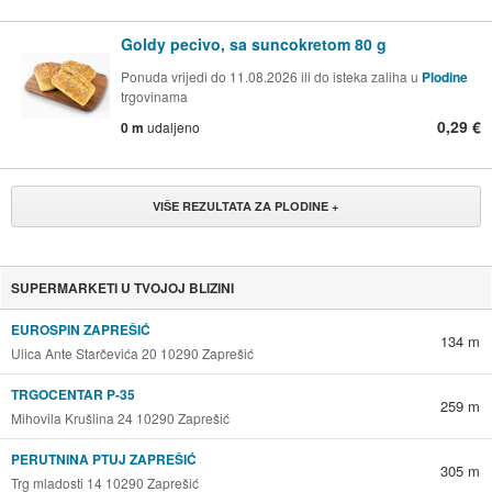
Goldy pecivo, sa suncokretom 80 g
Ponuda vrijedi do 11.08.2026 ili do isteka zaliha u
Plodine
trgovinama
0,29 €
0 m
udaljeno
VIŠE REZULTATA ZA PLODINE +
SUPERMARKETI U TVOJOJ BLIZINI
EUROSPIN ZAPREŠIĆ
134 m
Ulica Ante Starčevića 20 10290 Zaprešić
TRGOCENTAR P-35
259 m
Mihovila Krušlina 24 10290 Zaprešić
PERUTNINA PTUJ ZAPREŠIĆ
305 m
Trg mladosti 14 10290 Zaprešić