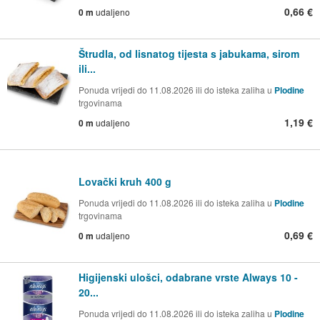
0,66 €
0 m
udaljeno
Štrudla, od lisnatog tijesta s jabukama, sirom
ili...
Ponuda vrijedi do 11.08.2026 ili do isteka zaliha u
Plodine
trgovinama
1,19 €
0 m
udaljeno
Lovački kruh 400 g
Ponuda vrijedi do 11.08.2026 ili do isteka zaliha u
Plodine
trgovinama
0,69 €
0 m
udaljeno
Higijenski ulošci, odabrane vrste Always 10 -
20...
Ponuda vrijedi do 11.08.2026 ili do isteka zaliha u
Plodine