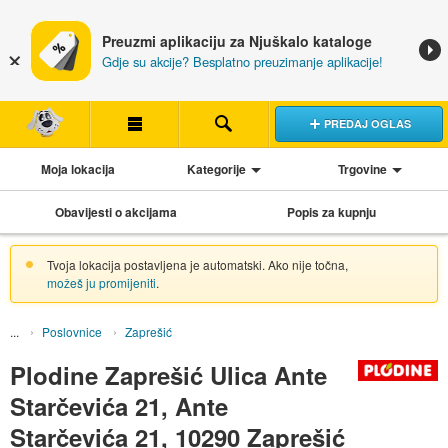
Preuzmi aplikaciju za Njuškalo kataloge
Gdje su akcije? Besplatno preuzimanje aplikacije!
PREDAJ OGLAS
Moja lokacija
Kategorije
Trgovine
Obavijesti o akcijama
Popis za kupnju
Tvoja lokacija postavljena je automatski. Ako nije točna,
možeš ju promijeniti
.
Poslovnice
Zaprešić
Plodine Zaprešić Ulica Ante
Starčevića 21, Ante
Starčevića 21, 10290 Zaprešić