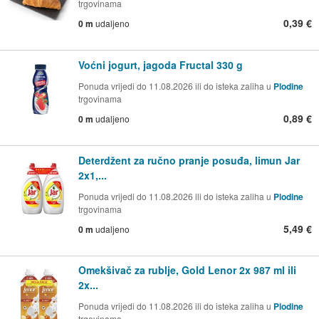
trgovinama
0,39 €
0 m
udaljeno
Voćni jogurt, jagoda Fructal 330 g
Ponuda vrijedi do 11.08.2026 ili do isteka zaliha u
Plodine
trgovinama
0,89 €
0 m
udaljeno
Deterdžent za ručno pranje posuđa, limun Jar
2x1,...
Ponuda vrijedi do 11.08.2026 ili do isteka zaliha u
Plodine
trgovinama
5,49 €
0 m
udaljeno
Omekšivač za rublje, Gold Lenor 2x 987 ml ili
2x...
Ponuda vrijedi do 11.08.2026 ili do isteka zaliha u
Plodine
trgovinama