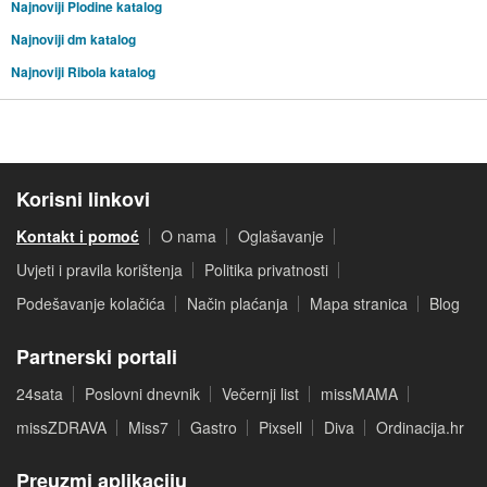
Najnoviji Plodine katalog
Najnoviji dm katalog
Najnoviji Ribola katalog
Korisni linkovi
Kontakt i pomoć
O nama
Oglašavanje
Uvjeti i pravila korištenja
Politika privatnosti
Podešavanje kolačića
Način plaćanja
Mapa stranica
Blog
Partnerski portali
24sata
Poslovni dnevnik
Večernji list
missMAMA
missZDRAVA
Miss7
Gastro
Pixsell
Diva
Ordinacija.hr
Preuzmi aplikaciju