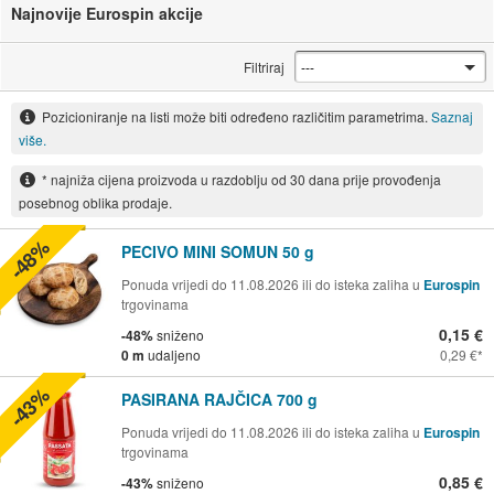
Najnovije Eurospin akcije
Filtriraj
Pozicioniranje na listi može biti određeno različitim parametrima.
Saznaj
više.
* najniža cijena proizvoda u razdoblju od 30 dana prije provođenja
posebnog oblika prodaje.
-48%
PECIVO MINI SOMUN 50 g
Ponuda vrijedi do 11.08.2026 ili do isteka zaliha u
Eurospin
trgovinama
0,15 €
-48%
sniženo
0 m
udaljeno
0,29 €
-43%
PASIRANA RAJČICA 700 g
Ponuda vrijedi do 11.08.2026 ili do isteka zaliha u
Eurospin
trgovinama
0,85 €
-43%
sniženo