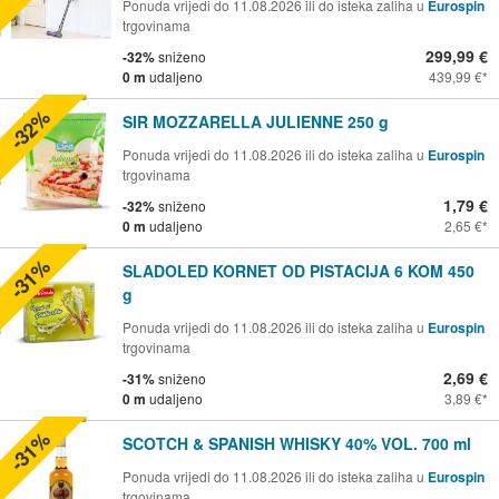
Ponuda vrijedi do 11.08.2026 ili do isteka zaliha u
Eurospin
trgovinama
299,99 €
-32%
sniženo
0 m
udaljeno
439,99 €
-32%
SIR MOZZARELLA JULIENNE 250 g
Ponuda vrijedi do 11.08.2026 ili do isteka zaliha u
Eurospin
trgovinama
1,79 €
-32%
sniženo
0 m
udaljeno
2,65 €
-31%
SLADOLED KORNET OD PISTACIJA 6 KOM 450
g
Ponuda vrijedi do 11.08.2026 ili do isteka zaliha u
Eurospin
trgovinama
2,69 €
-31%
sniženo
0 m
udaljeno
3,89 €
-31%
SCOTCH & SPANISH WHISKY 40% VOL. 700 ml
Ponuda vrijedi do 11.08.2026 ili do isteka zaliha u
Eurospin
trgovinama