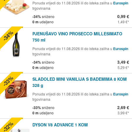
Ponuda vrijedi do 11.08.2026 ili do isteka zaliha u
Eurospin
trgovinama
0,99 €
-34%
sniženo
0 m
udaljeno
1,49 €
-34%
PJENUŠAVO VINO PROSECCO MILLESIMATO
750 ml
Ponuda vrijedi do 11.08.2026 ili do isteka zaliha u
Eurospin
trgovinama
3,49 €
-34%
sniženo
0 m
udaljeno
5,29 €
-33%
SLADOLED MINI VANILIJA S BADEMIMA 8 KOM
328 g
Ponuda vrijedi do 11.08.2026 ili do isteka zaliha u
Eurospin
trgovinama
2,69 €
-33%
sniženo
0 m
udaljeno
3,99 €
-32%
DYSON V8 ADVANCE 1 KOM