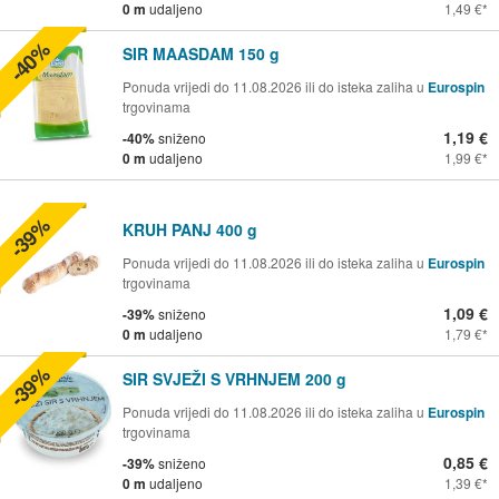
0 m
udaljeno
1,49 €
-40%
SIR MAASDAM 150 g
Ponuda vrijedi do 11.08.2026 ili do isteka zaliha u
Eurospin
trgovinama
1,19 €
-40%
sniženo
0 m
udaljeno
1,99 €
-39%
KRUH PANJ 400 g
Ponuda vrijedi do 11.08.2026 ili do isteka zaliha u
Eurospin
trgovinama
1,09 €
-39%
sniženo
0 m
udaljeno
1,79 €
-39%
SIR SVJEŽI S VRHNJEM 200 g
Ponuda vrijedi do 11.08.2026 ili do isteka zaliha u
Eurospin
trgovinama
0,85 €
-39%
sniženo
0 m
udaljeno
1,39 €