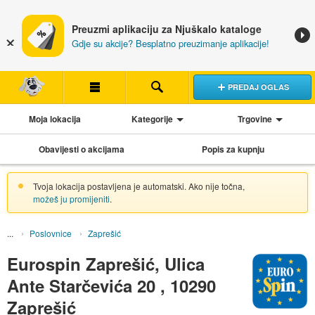
Preuzmi aplikaciju za Njuškalo kataloge
Gdje su akcije? Besplatno preuzimanje aplikacije!
PREDAJ OGLAS
Moja lokacija
Kategorije
Trgovine
Obavijesti o akcijama
Popis za kupnju
Tvoja lokacija postavljena je automatski. Ako nije točna,
možeš ju promijeniti
.
Poslovnice
Zaprešić
Eurospin Zaprešić, Ulica
Ante Starčevića 20 , 10290
Zaprešić