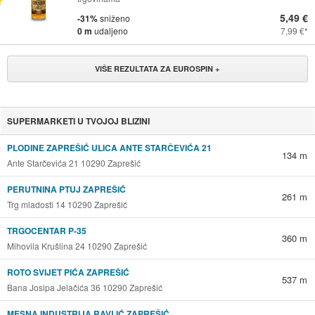
5,49 €
-31%
sniženo
0 m
udaljeno
7,99 €
VIŠE REZULTATA ZA EUROSPIN +
SUPERMARKETI U TVOJOJ BLIZINI
PLODINE ZAPREŠIĆ ULICA ANTE STARČEVIĆA 21
134 m
Ante Starčevića 21 10290 Zaprešić
PERUTNINA PTUJ ZAPREŠIĆ
261 m
Trg mladosti 14 10290 Zaprešić
TRGOCENTAR P-35
360 m
Mihovila Krušlina 24 10290 Zaprešić
ROTO SVIJET PIĆA ZAPREŠIĆ
537 m
Bana Josipa Jelačića 36 10290 Zaprešić
MESNA INDUSTRIJA RAVLIĆ ZAPREŠIĆ