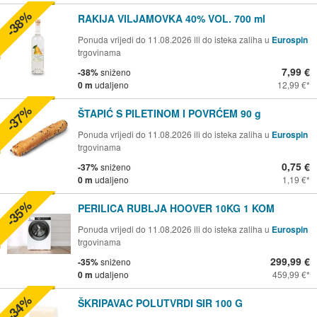
-38%
RAKIJA VILJAMOVKA 40% VOL. 700 ml
Ponuda vrijedi do 11.08.2026 ili do isteka zaliha u
Eurospin
trgovinama
7,99 €
-38%
sniženo
0 m
udaljeno
12,99 €
-37%
ŠTAPIĆ S PILETINOM I POVRĆEM 90 g
Ponuda vrijedi do 11.08.2026 ili do isteka zaliha u
Eurospin
trgovinama
0,75 €
-37%
sniženo
0 m
udaljeno
1,19 €
-35%
PERILICA RUBLJA HOOVER 10KG 1 KOM
Ponuda vrijedi do 11.08.2026 ili do isteka zaliha u
Eurospin
trgovinama
299,99 €
-35%
sniženo
0 m
udaljeno
459,99 €
-34%
ŠKRIPAVAC POLUTVRDI SIR 100 G