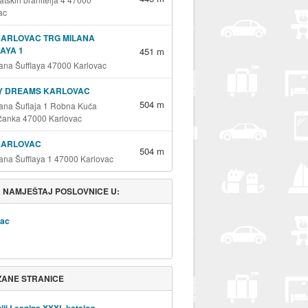
ac
KARLOVAC TRG MILANA
AYA 1
451 m
lana Šufflaya 47000 Karlovac
Y DREAMS KARLOVAC
504 m
lana Šuflaja 1 Robna Kuća
čanka 47000 Karlovac
KARLOVAC
504 m
lana Šufflaya 1 47000 Karlovac
 NAMJEŠTAJ POSLOVNICE U:
vac
ZANE STRANICE
iji Lesnina XXXL katalog