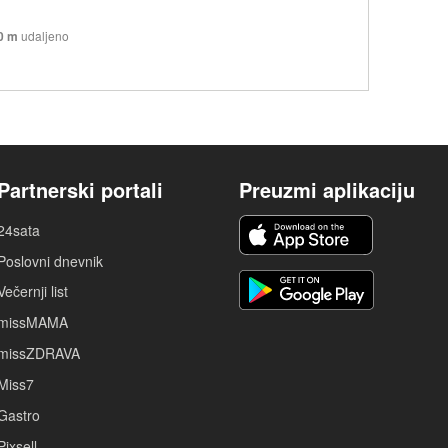
0 m
udaljeno
Partnerski portali
Preuzmi aplikaciju
24sata
Poslovni dnevnik
Večernji list
missMAMA
missZDRAVA
Miss7
Gastro
Pixsell