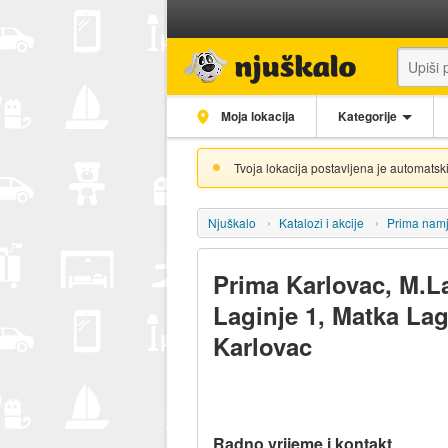
Moja lokacija
Kategorije
Tvoja lokacija postavljena je automatski
Njuškalo
Katalozi i akcije
Prima namj
Prima Karlovac, M.La
Laginje 1, Matka Lag
Karlovac
Radno vrijeme i kontakt