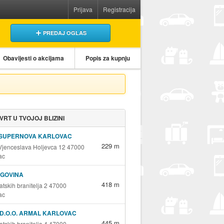
Prijava
Registracija
PREDAJ OGLAS
Obavijesti o akcijama
Popis za kupnju
 VRT U TVOJOJ BLIZINI
 SUPERNOVA KARLOVAC
229 m
 Vjenceslava Holjevca 12 47000
ac
RGOVINA
418 m
atskih branitelja 2 47000
ac
D.O.O. ARMAL KARLOVAC
445 m
atskih branitelja 4 47000