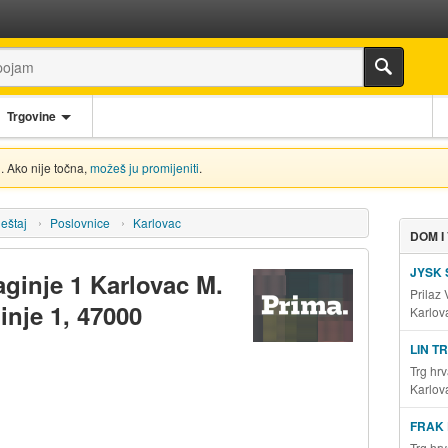
Trgovine
. Ako nije točna,
možeš ju promijeniti
.
eštaj
Poslovnice
Karlovac
DOM I
JYSK
ginje 1 Karlovac M.
Prilaz
inje 1, 47000
Karlov
LIN T
Trg hrv
Karlov
FRAK 
Trg hrv