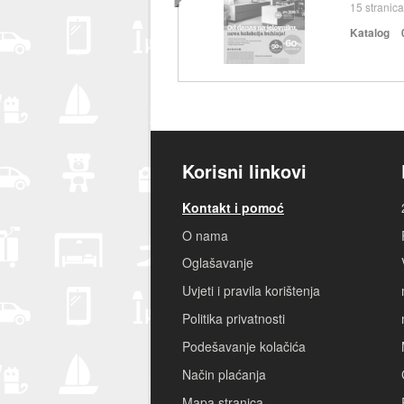
15
stranica
Katalog
Korisni linkovi
Kontakt i pomoć
O nama
Oglašavanje
Uvjeti i pravila korištenja
Politika privatnosti
Podešavanje kolačića
Način plaćanja
Mapa stranica