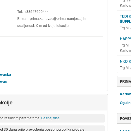
Karlov
Tel
+38547609444
TEDI 
E-mail
prima.karlovac@prima-namjestaj.hr
ŠUFFL
udaljenost
0 m od tvoje lokacije
Trg Mi
HAPP
Trg Mi
Karlov
NKD 
Trg Mi
lovačka
PRIMA
lovac
Karlo
kcije
Ogulin
eno različitim parametrima.
Saznaj više.
POVE
 od 30 dana prije provođenja posebnog oblika prodaje.
Najnov