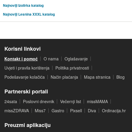
Najnoviji Izolirka katalog
Najnoviji Lesnina XXXL katalog
Korisni linkovi
Kontakt i pomoć
O nama
Oglašavanje
Uvjeti i pravila korištenja
Politika privatnosti
Podešavanje kolačića
Način plaćanja
Mapa stranica
Blog
Partnerski portali
24sata
Poslovni dnevnik
Večernji list
missMAMA
missZDRAVA
Miss7
Gastro
Pixsell
Diva
Ordinacija.hr
Preuzmi aplikaciju