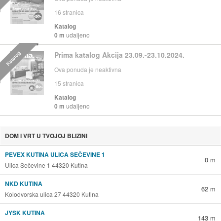
16
stranica
Katalog
0 m
udaljeno
Katalog
Prima katalog Akcija 23.09.-23.10.2024.
Ova ponuda je neaktivna
15
stranica
Katalog
0 m
udaljeno
DOM I VRT U TVOJOJ BLIZINI
PEVEX KUTINA ULICA SEČEVINE 1
0 m
Ulica Sečevine 1 44320 Kutina
NKD KUTINA
62 m
Kolodvorska ulica 27 44320 Kutina
JYSK KUTINA
143 m