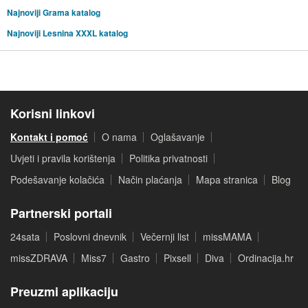
Najnoviji Grama katalog
Najnoviji Lesnina XXXL katalog
Korisni linkovi
Kontakt i pomoć
O nama
Oglašavanje
Uvjeti i pravila korištenja
Politika privatnosti
Podešavanje kolačića
Način plaćanja
Mapa stranica
Blog
Partnerski portali
24sata
Poslovni dnevnik
Večernji list
missMAMA
missZDRAVA
Miss7
Gastro
Pixsell
Diva
Ordinacija.hr
Preuzmi aplikaciju