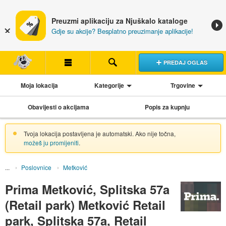
Preuzmi aplikaciju za Njuškalo kataloge
Gdje su akcije? Besplatno preuzimanje aplikacije!
PREDAJ OGLAS
Moja lokacija
Kategorije
Trgovine
Obavijesti o akcijama
Popis za kupnju
Tvoja lokacija postavljena je automatski. Ako nije točna,
možeš ju promijeniti
.
Poslovnice
Metković
Prima Metković, Splitska 57a
(Retail park) Metković Retail
park, Splitska 57a, Retail