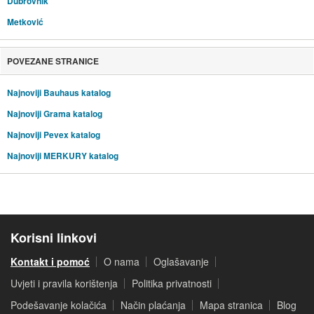
Dubrovnik
Metković
POVEZANE STRANICE
Najnoviji Bauhaus katalog
Najnoviji Grama katalog
Najnoviji Pevex katalog
Najnoviji MERKURY katalog
Korisni linkovi
Kontakt i pomoć
O nama
Oglašavanje
Uvjeti i pravila korištenja
Politika privatnosti
Podešavanje kolačića
Način plaćanja
Mapa stranica
Blog