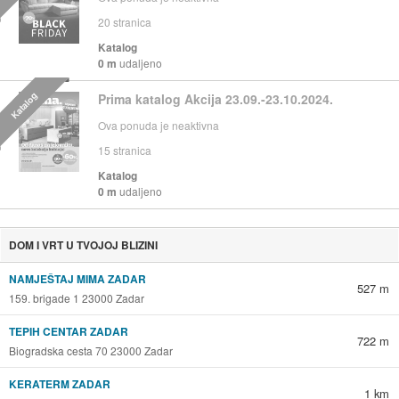
20
stranica
Katalog
0 m
udaljeno
Katalog
Prima katalog Akcija 23.09.-23.10.2024.
Ova ponuda je neaktivna
15
stranica
Katalog
0 m
udaljeno
DOM I VRT U TVOJOJ BLIZINI
NAMJEŠTAJ MIMA ZADAR
527 m
159. brigade 1 23000 Zadar
TEPIH CENTAR ZADAR
722 m
Biogradska cesta 70 23000 Zadar
KERATERM ZADAR
1 km