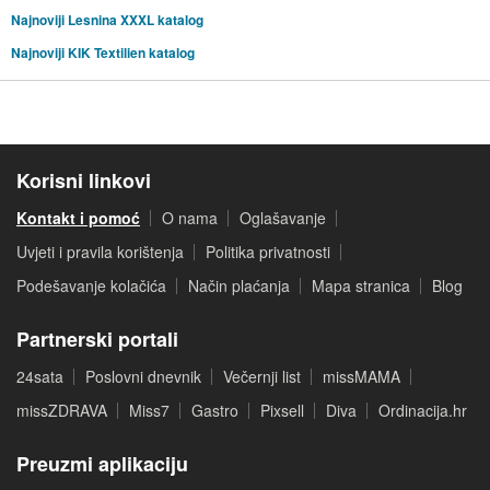
Najnoviji Lesnina XXXL katalog
Najnoviji KIK Textilien katalog
Korisni linkovi
Kontakt i pomoć
O nama
Oglašavanje
Uvjeti i pravila korištenja
Politika privatnosti
Podešavanje kolačića
Način plaćanja
Mapa stranica
Blog
Partnerski portali
24sata
Poslovni dnevnik
Večernji list
missMAMA
missZDRAVA
Miss7
Gastro
Pixsell
Diva
Ordinacija.hr
Preuzmi aplikaciju