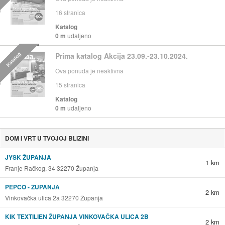
16
stranica
Katalog
0 m
udaljeno
Katalog
Prima katalog Akcija 23.09.-23.10.2024.
Ova ponuda je neaktivna
15
stranica
Katalog
0 m
udaljeno
DOM I VRT U TVOJOJ BLIZINI
JYSK ŽUPANJA
1 km
Franje Račkog, 34 32270 Županja
PEPCO - ŽUPANJA
2 km
Vinkovačka ulica 2a 32270 Županja
KIK TEXTILIEN ŽUPANJA VINKOVAČKA ULICA 2B
2 km