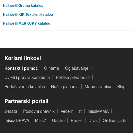
Najnoviji Grama katalog
Najnoviji KIK Textilien katalog
Najnoviji MERKURY katalog
Korisni linkovi
Kontakt i pomoć
O nama
Oglašavanje
Uvjeti i pravila korištenja
Politika privatnosti
Podešavanje kolačića
Način plaćanja
Mapa stranica
Blog
Partnerski portali
24sata
Poslovni dnevnik
Večernji list
missMAMA
missZDRAVA
Miss7
Gastro
Pixsell
Diva
Ordinacija.hr