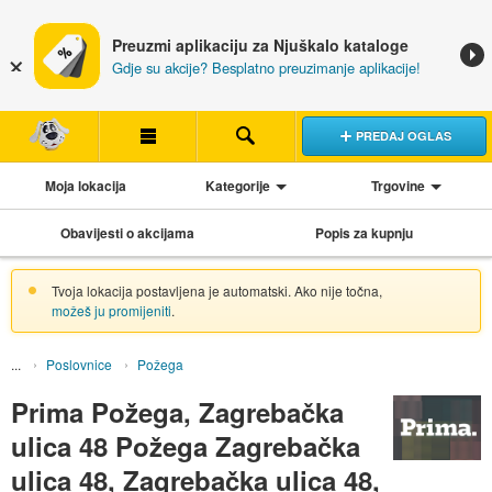
Preuzmi aplikaciju za Njuškalo kataloge
Gdje su akcije? Besplatno preuzimanje aplikacije!
PREDAJ OGLAS
Moja lokacija
Kategorije
Trgovine
Obavijesti o akcijama
Popis za kupnju
Tvoja lokacija postavljena je automatski. Ako nije točna,
možeš ju promijeniti
.
Poslovnice
Požega
Prima Požega, Zagrebačka
ulica 48 Požega Zagrebačka
ulica 48, Zagrebačka ulica 48,