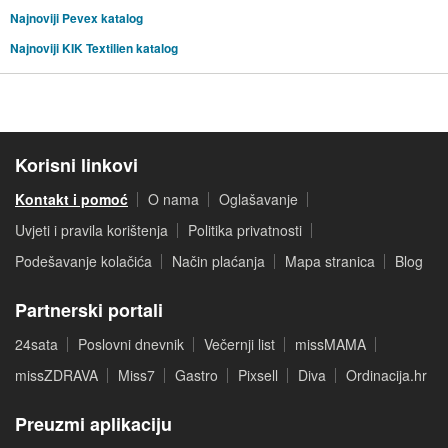
Najnoviji Pevex katalog
Najnoviji KIK Textilien katalog
Korisni linkovi
Kontakt i pomoć
O nama
Oglašavanje
Uvjeti i pravila korištenja
Politika privatnosti
Podešavanje kolačića
Način plaćanja
Mapa stranica
Blog
Partnerski portali
24sata
Poslovni dnevnik
Večernji list
missMAMA
missZDRAVA
Miss7
Gastro
Pixsell
Diva
Ordinacija.hr
Preuzmi aplikaciju