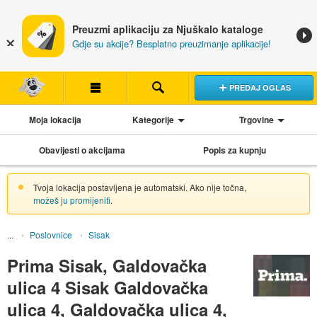
Preuzmi aplikaciju za Njuškalo kataloge
Gdje su akcije? Besplatno preuzimanje aplikacije!
PREDAJ OGLAS
Moja lokacija
Kategorije
Trgovine
Obavijesti o akcijama
Popis za kupnju
Tvoja lokacija postavljena je automatski. Ako nije točna,
možeš ju promijeniti
.
Poslovnice
Sisak
Prima Sisak, Galdovačka
ulica 4 Sisak Galdovačka
ulica 4, Galdovačka ulica 4,