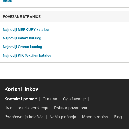
Sisak
POVEZANE STRANICE
Najnoviji MERKURY katalog
Najnoviji Pevex katalog
Najnoviji Grama katalog
Najnoviji KIK Textilien katalog
Korisni linkovi
Kontakt i pomoć
O nama
Oglašavanje
Uvjeti i pravila korištenja
Politika privatnosti
Podešavanje kolačića
Način plaćanja
Mapa stranica
Blog