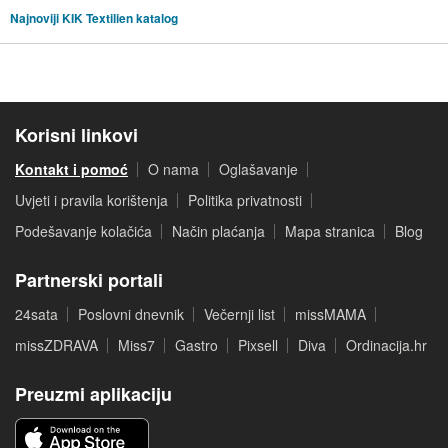
Najnoviji KIK Textilien katalog
Korisni linkovi
Kontakt i pomoć
O nama
Oglašavanje
Uvjeti i pravila korištenja
Politika privatnosti
Podešavanje kolačića
Način plaćanja
Mapa stranica
Blog
Partnerski portali
24sata
Poslovni dnevnik
Večernji list
missMAMA
missZDRAVA
Miss7
Gastro
Pixsell
Diva
Ordinacija.hr
Preuzmi aplikaciju