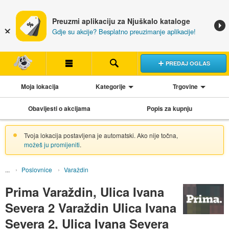
Preuzmi aplikaciju za Njuškalo kataloge
Gdje su akcije? Besplatno preuzimanje aplikacije!
PREDAJ OGLAS
Moja lokacija
Kategorije
Trgovine
Obavijesti o akcijama
Popis za kupnju
Tvoja lokacija postavljena je automatski. Ako nije točna,
možeš ju promijeniti
.
Poslovnice
Varaždin
Prima Varaždin, Ulica Ivana
Severa 2 Varaždin Ulica Ivana
Severa 2, Ulica Ivana Severa