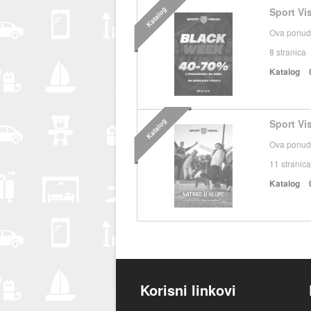
Katalog
Sport Vi
Ova ponuda
8
stranica
Katalog
Katalog
Sport Vis
Ova ponuda
11
stranica
Katalog
Korisni linkovi