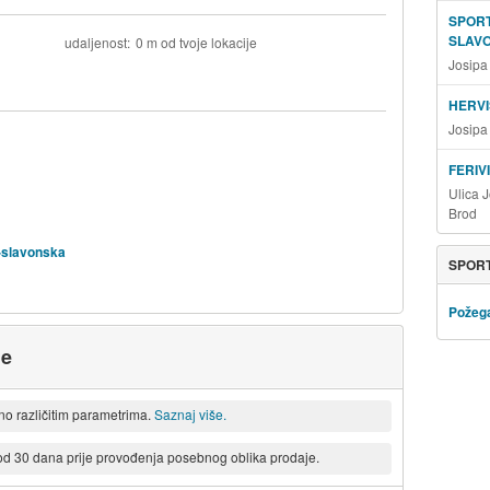
SPORT
SLAVO
udaljenost
0 m od tvoje lokacije
Josipa
HERVI
Josipa
FERIV
Ulica 
Brod
o-slavonska
SPORT
Požeg
je
eno različitim parametrima.
Saznaj više.
 od 30 dana prije provođenja posebnog oblika prodaje.