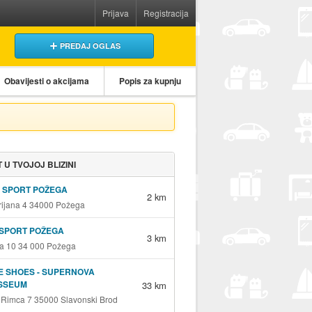
Prijava
Registracija
PREDAJ OGLAS
Obavijesti o akcijama
Popis za kupnju
 U TVOJOJ BLIZINI
I SPORT POŽEGA
2 km
orijana 4 34000 Požega
RSPORT POŽEGA
3 km
a 10 34 000 Požega
E SHOES - SUPERNOVA
SSEUM
33 km
 Rimca 7 35000 Slavonski Brod