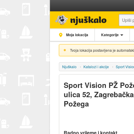
Moja lokacija
Kategorije
Tvoja lokacija postavljena je automatski
Njuškalo
Katalozi i akcije
Sport Visio
Sport Vision PŽ Po
ulica 52, Zagrebačka
Požega
Radno vrijeme i kontakt