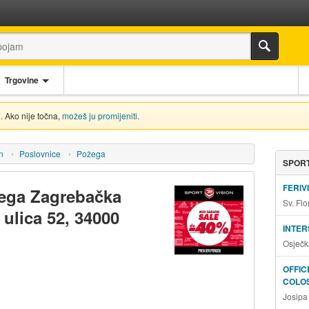
Trgovine
. Ako nije točna,
možeš ju promijeniti
.
n
Poslovnice
Požega
SPORT
FERIV
žega Zagrebačka
Sv. Fl
 ulica 52, 34000
INTE
Osječk
OFFIC
COLO
Josipa