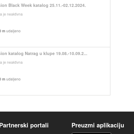
sion Black Week katalog 25.11.-02.12.2024.
 je neaktivna
0 m
udaljeno
ion katalog Natrag u klupe 19.08.-10.09.2...
 je neaktivna
0 m
udaljeno
Partnerski portali
Preuzmi aplikaciju