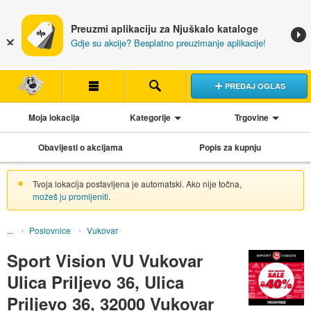
Preuzmi aplikaciju za Njuškalo kataloge
Gdje su akcije? Besplatno preuzimanje aplikacije!
PREDAJ OGLAS
Moja lokacija
Kategorije
Trgovine
Obavijesti o akcijama
Popis za kupnju
Tvoja lokacija postavljena je automatski. Ako nije točna,
možeš ju promijeniti
.
Poslovnice
Vukovar
Sport Vision VU Vukovar
Ulica Priljevo 36, Ulica
Priljevo 36, 32000 Vukovar