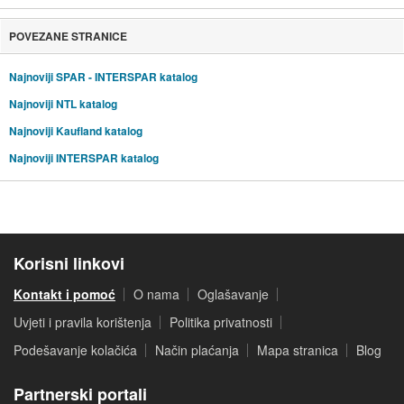
POVEZANE STRANICE
Najnoviji SPAR - INTERSPAR katalog
Najnoviji NTL katalog
Najnoviji Kaufland katalog
Najnoviji INTERSPAR katalog
Korisni linkovi
Kontakt i pomoć
O nama
Oglašavanje
Uvjeti i pravila korištenja
Politika privatnosti
Podešavanje kolačića
Način plaćanja
Mapa stranica
Blog
Partnerski portali