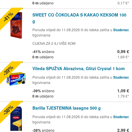
0 m
udaljeno
0,17 €
-41%
SWEET CO ČOKOLADA S KAKAO KEKSOM 100
g
Ponuda vrijedi do 11.08.2026 ili do isteka zaliha u
Studenac
trgovinama
CIJENA ZA 2 ILI VIŠE KOM
0,99 €
-41%
sniženo
0 m
udaljeno
1,69 €
-39%
Vileda SPUŽVA Abrazivna, Glitzi Crystal 1 kom
Ponuda vrijedi do 11.08.2026 ili do isteka zaliha u
Studenac
trgovinama
1,09 €
-39%
sniženo
0 m
udaljeno
1,79 €
-38%
Barilla TJESTENINA lasagne 500 g
Ponuda vrijedi do 11.08.2026 ili do isteka zaliha u
Studenac
trgovinama
2,99 €
-38%
sniženo