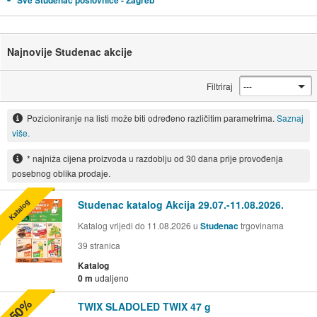
Sve Studenac poslovnice - Zagreb
Najnovije Studenac akcije
Filtriraj
Pozicioniranje na listi može biti određeno različitim parametrima.
Saznaj
više.
* najniža cijena proizvoda u razdoblju od 30 dana prije provođenja
posebnog oblika prodaje.
Katalog
Studenac katalog Akcija 29.07.-11.08.2026.
Katalog vrijedi do 11.08.2026 u
Studenac
trgovinama
39
stranica
Katalog
0 m
udaljeno
-50%
TWIX SLADOLED TWIX 47 g