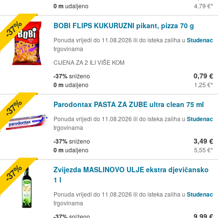
0 m
udaljeno
4,79 €
-37%
BOBI FLIPS KUKURUZNI pikant, pizza 70 g
Ponuda vrijedi do 11.08.2026 ili do isteka zaliha u
Studenac
trgovinama
CIJENA ZA 2 ILI VIŠE KOM
0,79 €
-37%
sniženo
0 m
udaljeno
1,25 €
-37%
Parodontax PASTA ZA ZUBE ultra clean 75 ml
Ponuda vrijedi do 11.08.2026 ili do isteka zaliha u
Studenac
trgovinama
3,49 €
-37%
sniženo
0 m
udaljeno
5,55 €
-37%
Zvijezda MASLINOVO ULJE ekstra djevičansko
1 l
Ponuda vrijedi do 11.08.2026 ili do isteka zaliha u
Studenac
trgovinama
9,99 €
-37%
sniženo