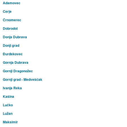
Adamovec
Cerje
Črnomerec
Dobrodol
Donja Dubrava
Donji grad
Đurđekovec
Gornja Dubrava
Gornji Dragonožec
Gornji grad - Medveščak
Ivanja Reka
Kašina
Lučko
Lužan
Maksimir