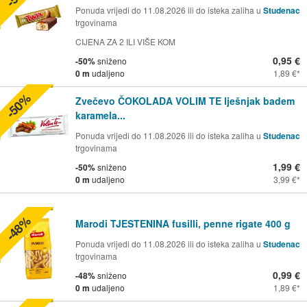
Ponuda vrijedi do 11.08.2026 ili do isteka zaliha u
Studenac
trgovinama
CIJENA ZA 2 ILI VIŠE KOM
0,95 €
-50%
sniženo
0 m
udaljeno
1,89 €
-50%
Zvečevo ČOKOLADA VOLIM TE lješnjak badem
karamela...
Ponuda vrijedi do 11.08.2026 ili do isteka zaliha u
Studenac
trgovinama
1,99 €
-50%
sniženo
0 m
udaljeno
3,99 €
-48%
Marodi TJESTENINA fusilli, penne rigate 400 g
Ponuda vrijedi do 11.08.2026 ili do isteka zaliha u
Studenac
trgovinama
0,99 €
-48%
sniženo
0 m
udaljeno
1,89 €