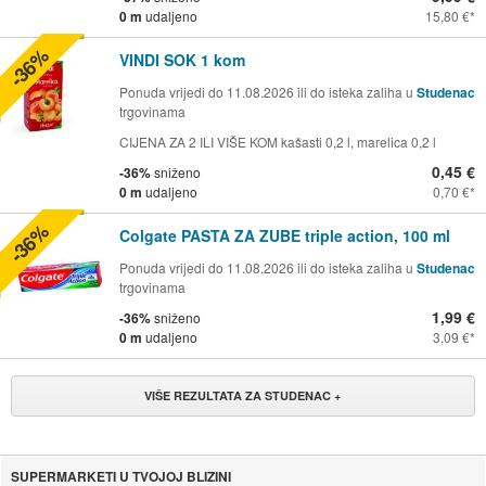
0 m
udaljeno
15,80 €
-36%
VINDI SOK 1 kom
Ponuda vrijedi do 11.08.2026 ili do isteka zaliha u
Studenac
trgovinama
CIJENA ZA 2 ILI VIŠE KOM kašasti 0,2 l, marelica 0,2 l
0,45 €
-36%
sniženo
0 m
udaljeno
0,70 €
-36%
Colgate PASTA ZA ZUBE triple action, 100 ml
Ponuda vrijedi do 11.08.2026 ili do isteka zaliha u
Studenac
trgovinama
1,99 €
-36%
sniženo
0 m
udaljeno
3,09 €
VIŠE REZULTATA ZA STUDENAC +
SUPERMARKETI U TVOJOJ BLIZINI