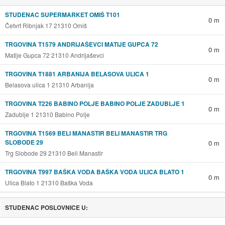
STUDENAC SUPERMARKET OMIŠ T101
0 m
Četvrt Ribnjak 17 21310 Omiš
TRGOVINA T1579 ANDRIJAŠEVCI MATIJE GUPCA 72
0 m
Matije Gupca 72 21310 Andrijaševci
TRGOVINA T1881 ARBANIJA BELASOVA ULICA 1
0 m
Belasova ulica 1 21310 Arbanija
TRGOVINA T226 BABINO POLJE BABINO POLJE ZADUBLJE 1
0 m
Zadublje 1 21310 Babino Polje
TRGOVINA T1569 BELI MANASTIR BELI MANASTIR TRG
SLOBODE 29
0 m
Trg Slobode 29 21310 Beli Manastir
TRGOVINA T997 BAŠKA VODA BAŠKA VODA ULICA BLATO 1
0 m
Ulica Blato 1 21310 Baška Voda
STUDENAC POSLOVNICE U: