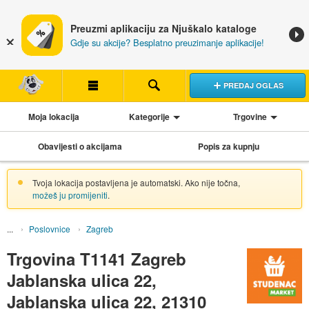
Preuzmi aplikaciju za Njuškalo kataloge
Gdje su akcije? Besplatno preuzimanje aplikacije!
PREDAJ OGLAS
Moja lokacija
Kategorije
Trgovine
Obavijesti o akcijama
Popis za kupnju
Tvoja lokacija postavljena je automatski. Ako nije točna,
možeš ju promijeniti
.
Poslovnice
Zagreb
Trgovina T1141 Zagreb
Jablanska ulica 22,
Jablanska ulica 22, 21310