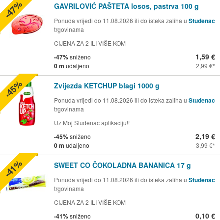
-47%
GAVRILOVIĆ PAŠTETA losos, pastrva 100 g
Ponuda vrijedi do 11.08.2026 ili do isteka zaliha u
Studenac
trgovinama
CIJENA ZA 2 ILI VIŠE KOM
1,59 €
-47%
sniženo
0 m
udaljeno
2,99 €
-45%
Zvijezda KETCHUP blagi 1000 g
Ponuda vrijedi do 11.08.2026 ili do isteka zaliha u
Studenac
trgovinama
Uz Moj Studenac aplikaciju!!
2,19 €
-45%
sniženo
0 m
udaljeno
3,99 €
-41%
SWEET CO ČOKOLADNA BANANICA 17 g
Ponuda vrijedi do 11.08.2026 ili do isteka zaliha u
Studenac
trgovinama
CIJENA ZA 2 ILI VIŠE KOM
0,10 €
-41%
sniženo