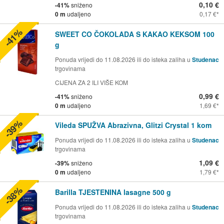
0,10 €
-41%
sniženo
0 m
udaljeno
0,17 €
-41%
SWEET CO ČOKOLADA S KAKAO KEKSOM 100
g
Ponuda vrijedi do 11.08.2026 ili do isteka zaliha u
Studenac
trgovinama
CIJENA ZA 2 ILI VIŠE KOM
0,99 €
-41%
sniženo
0 m
udaljeno
1,69 €
-39%
Vileda SPUŽVA Abrazivna, Glitzi Crystal 1 kom
Ponuda vrijedi do 11.08.2026 ili do isteka zaliha u
Studenac
trgovinama
1,09 €
-39%
sniženo
0 m
udaljeno
1,79 €
-38%
Barilla TJESTENINA lasagne 500 g
Ponuda vrijedi do 11.08.2026 ili do isteka zaliha u
Studenac
trgovinama