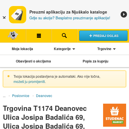
Preuzmi aplikaciju za Njuškalo kataloge
Gdje su akcije? Besplatno preuzimanje aplikacije!
PREDAJ OGLAS
Moja lokacija
Kategorije
Trgovine
Obavijesti o akcijama
Popis za kupnju
Tvoja lokacija postavljena je automatski. Ako nije točna,
možeš ju promijeniti
.
Poslovnice
Deanovec
Trgovina T1174 Deanovec
Ulica Josipa Badalića 69,
Ulica Josipa Badalića 69,