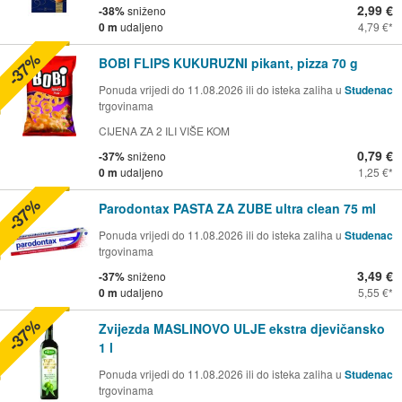
2,99 €
-38%
sniženo
0 m
udaljeno
4,79 €
-37%
BOBI FLIPS KUKURUZNI pikant, pizza 70 g
Ponuda vrijedi do 11.08.2026 ili do isteka zaliha u
Studenac
trgovinama
CIJENA ZA 2 ILI VIŠE KOM
0,79 €
-37%
sniženo
0 m
udaljeno
1,25 €
-37%
Parodontax PASTA ZA ZUBE ultra clean 75 ml
Ponuda vrijedi do 11.08.2026 ili do isteka zaliha u
Studenac
trgovinama
3,49 €
-37%
sniženo
0 m
udaljeno
5,55 €
-37%
Zvijezda MASLINOVO ULJE ekstra djevičansko
1 l
Ponuda vrijedi do 11.08.2026 ili do isteka zaliha u
Studenac
trgovinama