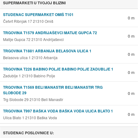
SUPERMARKETI U TVOJOJ BLIZINI
STUDENAC SUPERMARKET OMIŠ T101
0 m
Četvrt Ribnjak 17 21310 Omiš
TRGOVINA T1579 ANDRIJAŠEVCI MATIJE GUPCA 72
0 m
Matije Gupca 72 21310 Andrijaševci
TRGOVINA T1881 ARBANIJA BELASOVA ULICA 1
0 m
Belasova ulica 1 21310 Arbanija
TRGOVINA T226 BABINO POLJE BABINO POLJE ZADUBLJE 1
0 m
Zadublje 1 21310 Babino Polje
TRGOVINA T1569 BELI MANASTIR BELI MANASTIR TRG
SLOBODE 29
0 m
Trg Slobode 29 21310 Beli Manastir
TRGOVINA T997 BAŠKA VODA BAŠKA VODA ULICA BLATO 1
0 m
Ulica Blato 1 21310 Baška Voda
STUDENAC POSLOVNICE U: