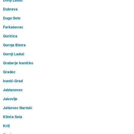
Donji Laduč
Dubrava
Dugo Selo
Farkaševac
Goričica
Gornja Bistra
Gornji Laduč
Graberje Ivaničko
Gradec
Ivanić-Grad
Jablanovec
Jakovlje
Jalševec Nartski
Klinča Sela
Križ