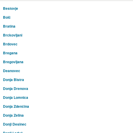
Bestovje
Bolč
Bratina
Brckovljani
Brdovec
Bregana
Bregovljana
Deanovec
Donja Bistra
Donja Drenova
Donja Lomnica
Donja Zdenčina
Donja Zelina
Donji Desinec