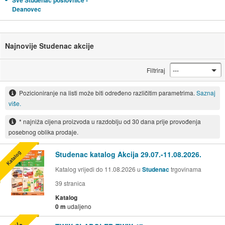
Sve Studenac poslovnice -
Deanovec
Najnovije Studenac akcije
Filtriraj
Pozicioniranje na listi može biti određeno različitim parametrima.
Saznaj
više.
* najniža cijena proizvoda u razdoblju od 30 dana prije provođenja
posebnog oblika prodaje.
Katalog
Studenac katalog Akcija 29.07.-11.08.2026.
Katalog vrijedi do 11.08.2026 u
Studenac
trgovinama
39
stranica
Katalog
0 m
udaljeno