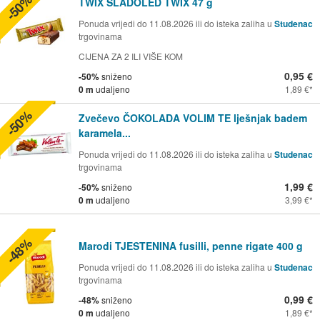
-50%
TWIX SLADOLED TWIX 47 g
Ponuda vrijedi do 11.08.2026 ili do isteka zaliha u
Studenac
trgovinama
CIJENA ZA 2 ILI VIŠE KOM
0,95 €
-50%
sniženo
0 m
udaljeno
1,89 €
-50%
Zvečevo ČOKOLADA VOLIM TE lješnjak badem
karamela...
Ponuda vrijedi do 11.08.2026 ili do isteka zaliha u
Studenac
trgovinama
1,99 €
-50%
sniženo
0 m
udaljeno
3,99 €
-48%
Marodi TJESTENINA fusilli, penne rigate 400 g
Ponuda vrijedi do 11.08.2026 ili do isteka zaliha u
Studenac
trgovinama
0,99 €
-48%
sniženo
0 m
udaljeno
1,89 €