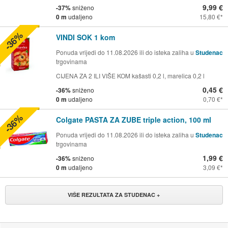
9,99 €
-37%
sniženo
0 m
udaljeno
15,80 €
-36%
VINDI SOK 1 kom
Ponuda vrijedi do 11.08.2026 ili do isteka zaliha u
Studenac
trgovinama
CIJENA ZA 2 ILI VIŠE KOM kašasti 0,2 l, marelica 0,2 l
0,45 €
-36%
sniženo
0 m
udaljeno
0,70 €
-36%
Colgate PASTA ZA ZUBE triple action, 100 ml
Ponuda vrijedi do 11.08.2026 ili do isteka zaliha u
Studenac
trgovinama
1,99 €
-36%
sniženo
0 m
udaljeno
3,09 €
VIŠE REZULTATA ZA STUDENAC +