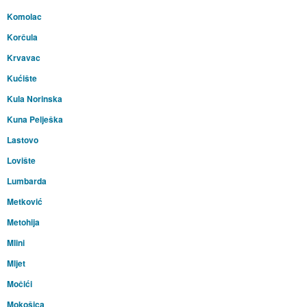
Komolac
Korčula
Krvavac
Kućište
Kula Norinska
Kuna Pelješka
Lastovo
Lovište
Lumbarda
Metković
Metohija
Mlini
Mljet
Močići
Mokošica