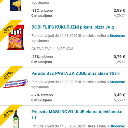
trgovinama
2,99 €
-38%
sniženo
0 m
udaljeno
4,79 €
-37%
BOBI FLIPS KUKURUZNI pikant, pizza 70 g
Ponuda vrijedi do 11.08.2026 ili do isteka zaliha u
Studenac
trgovinama
CIJENA ZA 2 ILI VIŠE KOM
0,79 €
-37%
sniženo
0 m
udaljeno
1,25 €
-37%
Parodontax PASTA ZA ZUBE ultra clean 75 ml
Ponuda vrijedi do 11.08.2026 ili do isteka zaliha u
Studenac
trgovinama
3,49 €
-37%
sniženo
0 m
udaljeno
5,55 €
-37%
Zvijezda MASLINOVO ULJE ekstra djevičansko
1 l
Ponuda vrijedi do 11.08.2026 ili do isteka zaliha u
Studenac