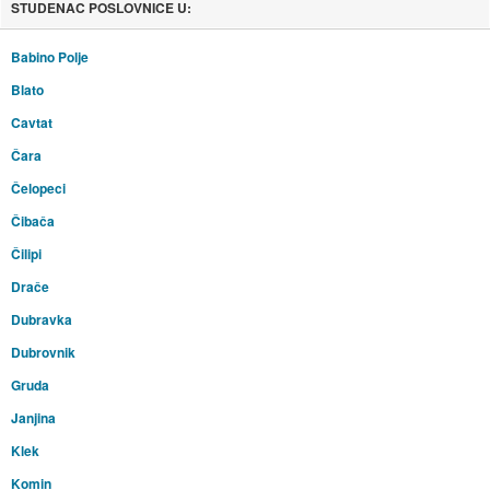
STUDENAC POSLOVNICE U:
Babino Polje
Blato
Cavtat
Čara
Čelopeci
Čibača
Čilipi
Drače
Dubravka
Dubrovnik
Gruda
Janjina
Klek
Komin