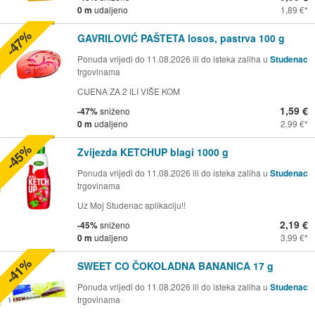
0 m
udaljeno
1,89 €
-47%
GAVRILOVIĆ PAŠTETA losos, pastrva 100 g
Ponuda vrijedi do 11.08.2026 ili do isteka zaliha u
Studenac
trgovinama
CIJENA ZA 2 ILI VIŠE KOM
1,59 €
-47%
sniženo
0 m
udaljeno
2,99 €
-45%
Zvijezda KETCHUP blagi 1000 g
Ponuda vrijedi do 11.08.2026 ili do isteka zaliha u
Studenac
trgovinama
Uz Moj Studenac aplikaciju!!
2,19 €
-45%
sniženo
0 m
udaljeno
3,99 €
-41%
SWEET CO ČOKOLADNA BANANICA 17 g
Ponuda vrijedi do 11.08.2026 ili do isteka zaliha u
Studenac
trgovinama