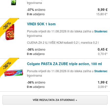
trgovinama
9,99 €
-37%
sniženo
0 m
udaljeno
15,80 €
-36%
VINDI SOK 1 kom
Ponuda vrijedi do 11.08.2026 ili do isteka zaliha u
Studenac
trgovinama
CIJENA ZA 2 ILI VIŠE KOM kašasti 0,2 l, marelica 0,2 l
0,45 €
-36%
sniženo
0 m
udaljeno
0,70 €
-36%
Colgate PASTA ZA ZUBE triple action, 100 ml
Ponuda vrijedi do 11.08.2026 ili do isteka zaliha u
Studenac
trgovinama
1,99 €
-36%
sniženo
0 m
udaljeno
3,09 €
VIŠE REZULTATA ZA STUDENAC +