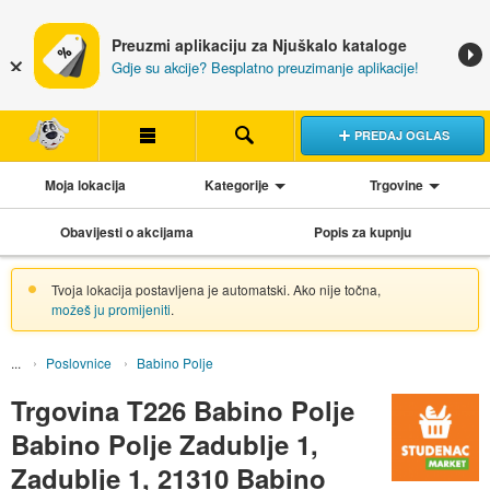
Preuzmi aplikaciju za Njuškalo kataloge
Gdje su akcije? Besplatno preuzimanje aplikacije!
PREDAJ OGLAS
Moja lokacija
Kategorije
Trgovine
Obavijesti o akcijama
Popis za kupnju
Tvoja lokacija postavljena je automatski. Ako nije točna,
možeš ju promijeniti
.
Poslovnice
Babino Polje
Trgovina T226 Babino Polje
Babino Polje Zadublje 1,
Zadublje 1, 21310 Babino