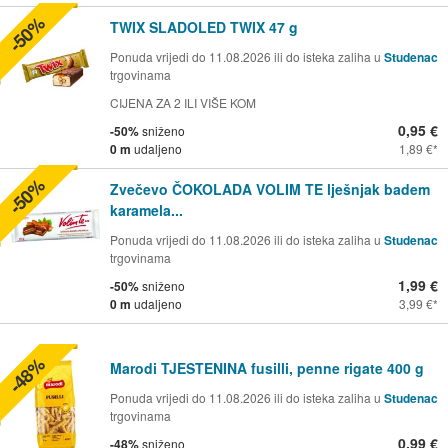
-50%
TWIX SLADOLED TWIX 47 g
Ponuda vrijedi do 11.08.2026 ili do isteka zaliha u
Studenac
trgovinama
CIJENA ZA 2 ILI VIŠE KOM
0,95 €
-50%
sniženo
0 m
udaljeno
1,89 €
-50%
Zvečevo ČOKOLADA VOLIM TE lješnjak badem
karamela...
Ponuda vrijedi do 11.08.2026 ili do isteka zaliha u
Studenac
trgovinama
1,99 €
-50%
sniženo
0 m
udaljeno
3,99 €
-48%
Marodi TJESTENINA fusilli, penne rigate 400 g
Ponuda vrijedi do 11.08.2026 ili do isteka zaliha u
Studenac
trgovinama
0,99 €
-48%
sniženo