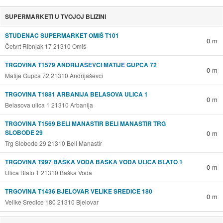
SUPERMARKETI U TVOJOJ BLIZINI
STUDENAC SUPERMARKET OMIŠ T101
0 m
Četvrt Ribnjak 17 21310 Omiš
TRGOVINA T1579 ANDRIJAŠEVCI MATIJE GUPCA 72
0 m
Matije Gupca 72 21310 Andrijaševci
TRGOVINA T1881 ARBANIJA BELASOVA ULICA 1
0 m
Belasova ulica 1 21310 Arbanija
TRGOVINA T1569 BELI MANASTIR BELI MANASTIR TRG
SLOBODE 29
0 m
Trg Slobode 29 21310 Beli Manastir
TRGOVINA T997 BAŠKA VODA BAŠKA VODA ULICA BLATO 1
0 m
Ulica Blato 1 21310 Baška Voda
TRGOVINA T1436 BJELOVAR VELIKE SREDICE 180
0 m
Velike Sredice 180 21310 Bjelovar