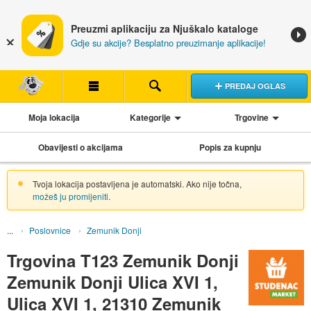
Preuzmi aplikaciju za Njuškalo kataloge
Gdje su akcije? Besplatno preuzimanje aplikacije!
PREDAJ OGLAS
Moja lokacija
Kategorije
Trgovine
Obavijesti o akcijama
Popis za kupnju
Tvoja lokacija postavljena je automatski. Ako nije točna,
možeš ju promijeniti
.
Poslovnice
Zemunik Donji
Trgovina T123 Zemunik Donji
Zemunik Donji Ulica XVI 1,
Ulica XVI 1, 21310 Zemunik