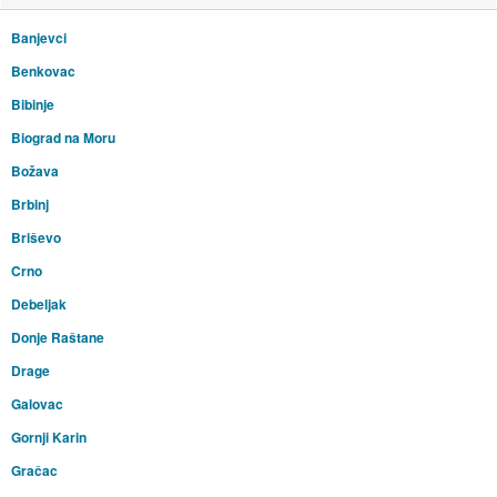
Banjevci
Benkovac
Bibinje
Biograd na Moru
Božava
Brbinj
Briševo
Crno
Debeljak
Donje Raštane
Drage
Galovac
Gornji Karin
Gračac