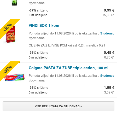
trgovinama
9,99 €
-37%
sniženo
0 m
udaljeno
15,80 €
-36%
VINDI SOK 1 kom
Ponuda vrijedi do 11.08.2026 ili do isteka zaliha u
Studenac
trgovinama
CIJENA ZA 2 ILI VIŠE KOM kašasti 0,2 l, marelica 0,2 l
0,45 €
-36%
sniženo
0 m
udaljeno
0,70 €
-36%
Colgate PASTA ZA ZUBE triple action, 100 ml
Ponuda vrijedi do 11.08.2026 ili do isteka zaliha u
Studenac
trgovinama
1,99 €
-36%
sniženo
0 m
udaljeno
3,09 €
VIŠE REZULTATA ZA STUDENAC +