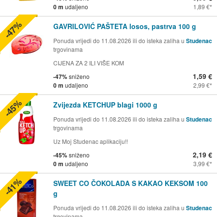
0 m
udaljeno
1,89 €
-47%
GAVRILOVIĆ PAŠTETA losos, pastrva 100 g
Ponuda vrijedi do 11.08.2026 ili do isteka zaliha u
Studenac
trgovinama
CIJENA ZA 2 ILI VIŠE KOM
1,59 €
-47%
sniženo
0 m
udaljeno
2,99 €
-45%
Zvijezda KETCHUP blagi 1000 g
Ponuda vrijedi do 11.08.2026 ili do isteka zaliha u
Studenac
trgovinama
Uz Moj Studenac aplikaciju!!
2,19 €
-45%
sniženo
0 m
udaljeno
3,99 €
-41%
SWEET CO ČOKOLADA S KAKAO KEKSOM 100
g
Ponuda vrijedi do 11.08.2026 ili do isteka zaliha u
Studenac
trgovinama