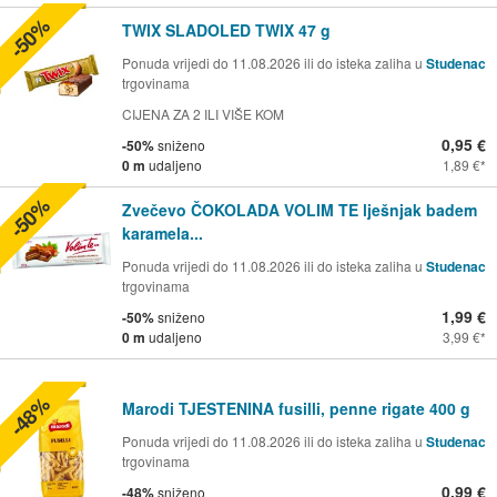
-50%
TWIX SLADOLED TWIX 47 g
Ponuda vrijedi do 11.08.2026 ili do isteka zaliha u
Studenac
trgovinama
CIJENA ZA 2 ILI VIŠE KOM
0,95 €
-50%
sniženo
0 m
udaljeno
1,89 €
-50%
Zvečevo ČOKOLADA VOLIM TE lješnjak badem
karamela...
Ponuda vrijedi do 11.08.2026 ili do isteka zaliha u
Studenac
trgovinama
1,99 €
-50%
sniženo
0 m
udaljeno
3,99 €
-48%
Marodi TJESTENINA fusilli, penne rigate 400 g
Ponuda vrijedi do 11.08.2026 ili do isteka zaliha u
Studenac
trgovinama
0,99 €
-48%
sniženo