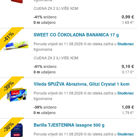
CIJENA ZA 2 ILI VIŠE KOM
0,99 €
-41%
sniženo
0 m
udaljeno
1,69 €
-41%
SWEET CO ČOKOLADNA BANANICA 17 g
Ponuda vrijedi do 11.08.2026 ili do isteka zaliha u
Studenac
trgovinama
CIJENA ZA 2 ILI VIŠE KOM
0,10 €
-41%
sniženo
0 m
udaljeno
0,17 €
-39%
Vileda SPUŽVA Abrazivna, Glitzi Crystal 1 kom
Ponuda vrijedi do 11.08.2026 ili do isteka zaliha u
Studenac
trgovinama
1,09 €
-39%
sniženo
0 m
udaljeno
1,79 €
-38%
Barilla TJESTENINA lasagne 500 g
Ponuda vrijedi do 11.08.2026 ili do isteka zaliha u
Studenac