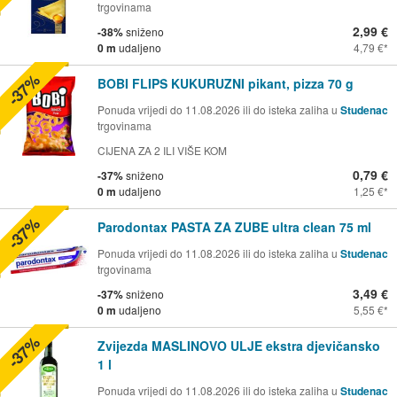
trgovinama
2,99 €
-38%
sniženo
0 m
udaljeno
4,79 €
-37%
BOBI FLIPS KUKURUZNI pikant, pizza 70 g
Ponuda vrijedi do 11.08.2026 ili do isteka zaliha u
Studenac
trgovinama
CIJENA ZA 2 ILI VIŠE KOM
0,79 €
-37%
sniženo
0 m
udaljeno
1,25 €
-37%
Parodontax PASTA ZA ZUBE ultra clean 75 ml
Ponuda vrijedi do 11.08.2026 ili do isteka zaliha u
Studenac
trgovinama
3,49 €
-37%
sniženo
0 m
udaljeno
5,55 €
-37%
Zvijezda MASLINOVO ULJE ekstra djevičansko
1 l
Ponuda vrijedi do 11.08.2026 ili do isteka zaliha u
Studenac