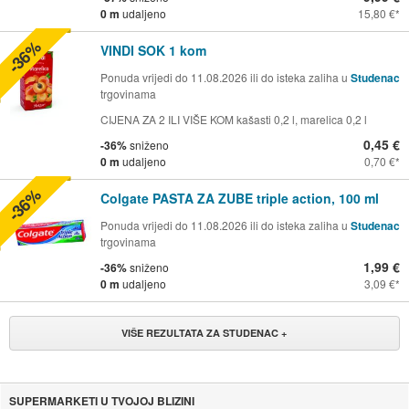
0 m
udaljeno
15,80 €
-36%
VINDI SOK 1 kom
Ponuda vrijedi do 11.08.2026 ili do isteka zaliha u
Studenac
trgovinama
CIJENA ZA 2 ILI VIŠE KOM kašasti 0,2 l, marelica 0,2 l
0,45 €
-36%
sniženo
0 m
udaljeno
0,70 €
-36%
Colgate PASTA ZA ZUBE triple action, 100 ml
Ponuda vrijedi do 11.08.2026 ili do isteka zaliha u
Studenac
trgovinama
1,99 €
-36%
sniženo
0 m
udaljeno
3,09 €
VIŠE REZULTATA ZA STUDENAC +
SUPERMARKETI U TVOJOJ BLIZINI