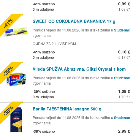
0,99 €
-41%
sniženo
0 m
udaljeno
1,69 €
-41%
SWEET CO ČOKOLADNA BANANICA 17 g
Ponuda vrijedi do 11.08.2026 ili do isteka zaliha u
Studenac
trgovinama
CIJENA ZA 2 ILI VIŠE KOM
0,10 €
-41%
sniženo
0 m
udaljeno
0,17 €
-39%
Vileda SPUŽVA Abrazivna, Glitzi Crystal 1 kom
Ponuda vrijedi do 11.08.2026 ili do isteka zaliha u
Studenac
trgovinama
1,09 €
-39%
sniženo
0 m
udaljeno
1,79 €
-38%
Barilla TJESTENINA lasagne 500 g
Ponuda vrijedi do 11.08.2026 ili do isteka zaliha u
Studenac
trgovinama
2,99 €
-38%
sniženo