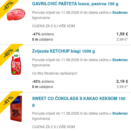
-47%
GAVRILOVIĆ PAŠTETA losos, pastrva 100 g
Ponuda vrijedi do 11.08.2026 ili do isteka zaliha u
Studenac
trgovinama
CIJENA ZA 2 ILI VIŠE KOM
1,59 €
-47%
sniženo
0 m
udaljeno
2,99 €
-45%
Zvijezda KETCHUP blagi 1000 g
Ponuda vrijedi do 11.08.2026 ili do isteka zaliha u
Studenac
trgovinama
Uz Moj Studenac aplikaciju!!
2,19 €
-45%
sniženo
0 m
udaljeno
3,99 €
-41%
SWEET CO ČOKOLADA S KAKAO KEKSOM 100
g
Ponuda vrijedi do 11.08.2026 ili do isteka zaliha u
Studenac
trgovinama
CIJENA ZA 2 ILI VIŠE KOM