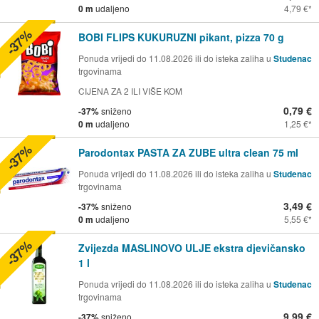
0 m
udaljeno
4,79 €
-37%
BOBI FLIPS KUKURUZNI pikant, pizza 70 g
Ponuda vrijedi do 11.08.2026 ili do isteka zaliha u
Studenac
trgovinama
CIJENA ZA 2 ILI VIŠE KOM
0,79 €
-37%
sniženo
0 m
udaljeno
1,25 €
-37%
Parodontax PASTA ZA ZUBE ultra clean 75 ml
Ponuda vrijedi do 11.08.2026 ili do isteka zaliha u
Studenac
trgovinama
3,49 €
-37%
sniženo
0 m
udaljeno
5,55 €
-37%
Zvijezda MASLINOVO ULJE ekstra djevičansko
1 l
Ponuda vrijedi do 11.08.2026 ili do isteka zaliha u
Studenac
trgovinama
9,99 €
-37%
sniženo