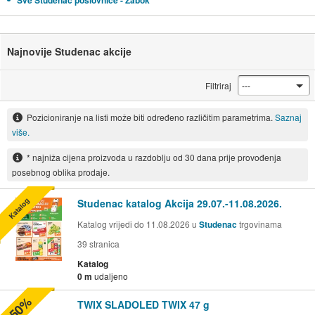
Sve Studenac poslovnice - Zabok
Najnovije Studenac akcije
Filtriraj
Pozicioniranje na listi može biti određeno različitim parametrima.
Saznaj
više.
* najniža cijena proizvoda u razdoblju od 30 dana prije provođenja
posebnog oblika prodaje.
Katalog
Studenac katalog Akcija 29.07.-11.08.2026.
Katalog vrijedi do 11.08.2026 u
Studenac
trgovinama
39
stranica
Katalog
0 m
udaljeno
-50%
TWIX SLADOLED TWIX 47 g