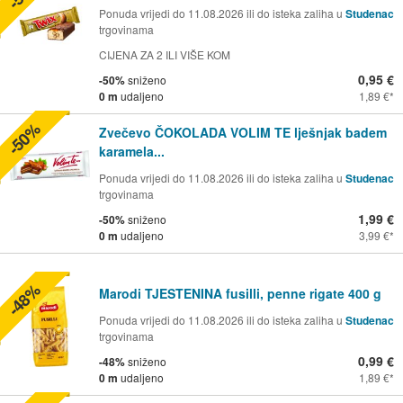
Ponuda vrijedi do 11.08.2026 ili do isteka zaliha u
Studenac
trgovinama
CIJENA ZA 2 ILI VIŠE KOM
0,95 €
-50%
sniženo
0 m
udaljeno
1,89 €
-50%
Zvečevo ČOKOLADA VOLIM TE lješnjak badem
karamela...
Ponuda vrijedi do 11.08.2026 ili do isteka zaliha u
Studenac
trgovinama
1,99 €
-50%
sniženo
0 m
udaljeno
3,99 €
-48%
Marodi TJESTENINA fusilli, penne rigate 400 g
Ponuda vrijedi do 11.08.2026 ili do isteka zaliha u
Studenac
trgovinama
0,99 €
-48%
sniženo
0 m
udaljeno
1,89 €