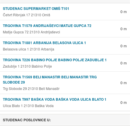
STUDENAC SUPERMARKET OMIŠ T101
0 m
Četvrt Ribnjak 17 21310 Omiš
TRGOVINA T1579 ANDRIJAŠEVCI MATIJE GUPCA 72
0 m
Matije Gupca 72 21310 Andrijaševci
TRGOVINA T1881 ARBANIJA BELASOVA ULICA 1
0 m
Belasova ulica 1 21310 Arbanija
TRGOVINA T226 BABINO POLJE BABINO POLJE ZADUBLJE 1
0 m
Zadublje 1 21310 Babino Polje
TRGOVINA T1569 BELI MANASTIR BELI MANASTIR TRG
SLOBODE 29
0 m
Trg Slobode 29 21310 Beli Manastir
TRGOVINA T997 BAŠKA VODA BAŠKA VODA ULICA BLATO 1
0 m
Ulica Blato 1 21310 Baška Voda
STUDENAC POSLOVNICE U: