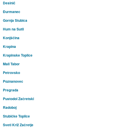
Desinić
Đurmanec
Gornja Stubica
Hum na Sutli
Konjščina
Krapina
Krapinske Toplice
Mali Tabor
Petrovsko
Poznanovec
Pregrada
Pustodol Začretski
Radoboj
Stubičke Toplice
Sveti Križ Začretje