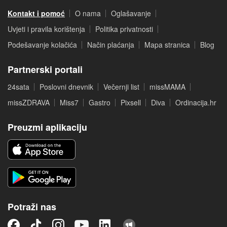
Kontakt i pomoć
O nama
Oglašavanje
Uvjeti i pravila korištenja
Politika privatnosti
Podešavanje kolačića
Način plaćanja
Mapa stranica
Blog
Partnerski portali
24sata
Poslovni dnevnik
Večernji list
missMAMA
missZDRAVA
Miss7
Gastro
Pixsell
Diva
Ordinacija.hr
Preuzmi aplikaciju
Potraži nas