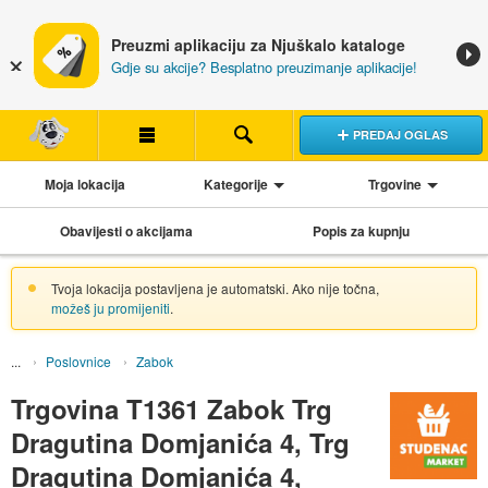
Preuzmi aplikaciju za Njuškalo kataloge
Gdje su akcije? Besplatno preuzimanje aplikacije!
PREDAJ OGLAS
Moja lokacija
Kategorije
Trgovine
Obavijesti o akcijama
Popis za kupnju
Tvoja lokacija postavljena je automatski. Ako nije točna,
možeš ju promijeniti
.
Poslovnice
Zabok
Trgovina T1361 Zabok Trg
Dragutina Domjanića 4, Trg
Dragutina Domjanića 4,