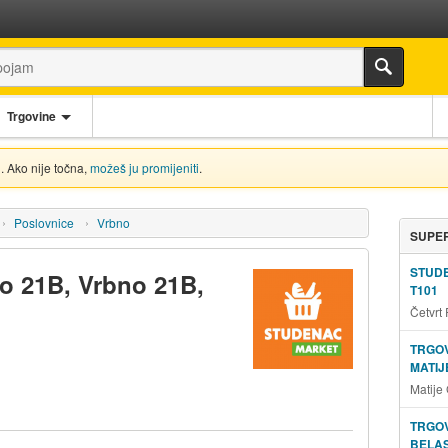
Trgovine
. Ako nije točna,
možeš ju promijeniti
.
Poslovnice
Vrbno
SUPER
STUD
o 21B, Vrbno 21B,
T101
Četvrt
TRGOV
MATIJ
Matije
TRGOV
BELAS