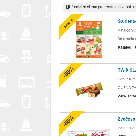
* najniža cijena proizvoda u razdoblju
Katalog
Studenac
Katalog vr
39
stranica
Katalog
-50%
TWIX SL
Ponuda vrij
CIJENA ZA
-50%
sniž
-50%
Zvečevo
Ponuda vrij