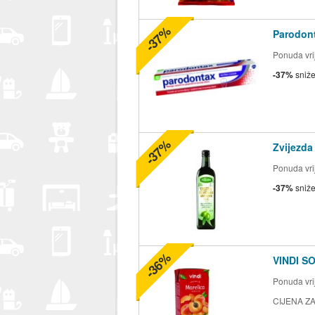
-37%
Parodont
Ponuda vrij
-37%
sniž
-37%
Zvijezda
Ponuda vrij
-37%
sniž
-36%
VINDI S
Ponuda vrij
CIJENA ZA 2