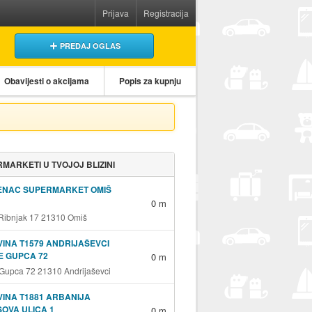
Prijava
Registracija
PREDAJ OGLAS
Obavijesti o akcijama
Popis za kupnju
MARKETI U TVOJOJ BLIZINI
ENAC SUPERMARKET OMIŠ
0 m
 Ribnjak 17 21310 Omiš
INA T1579 ANDRIJAŠEVCI
E GUPCA 72
0 m
 Gupca 72 21310 Andrijaševci
INA T1881 ARBANIJA
OVA ULICA 1
0 m