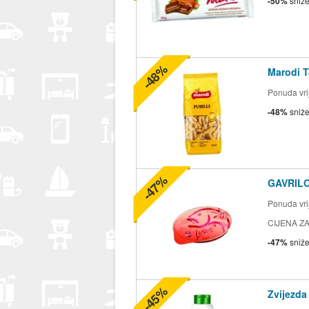
-50%
sniž
-48%
Marodi T
Ponuda vrij
-48%
sniž
-47%
GAVRILO
Ponuda vrij
CIJENA ZA
-47%
sniž
-45%
Zvijezda