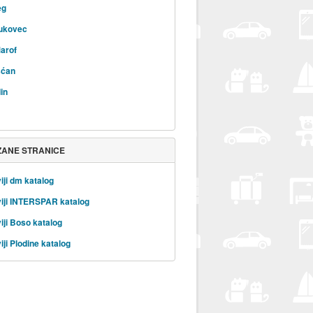
eg
Bukovec
arof
šćan
in
ZANE STRANICE
iji dm katalog
iji INTERSPAR katalog
iji Boso katalog
iji Plodine katalog