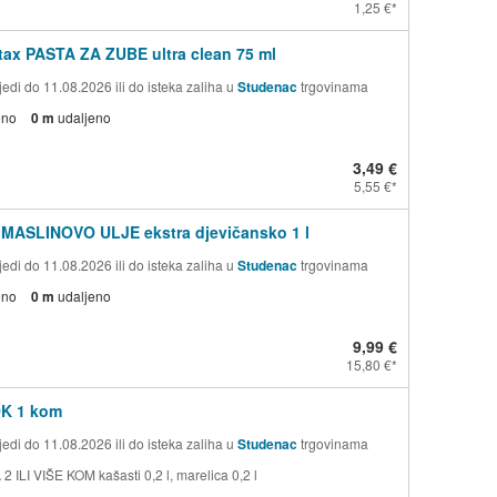
1,25 €
ax PASTA ZA ZUBE ultra clean 75 ml
edi do 11.08.2026 ili do isteka zaliha u
Studenac
trgovinama
eno
0 m
udaljeno
3,49 €
5,55 €
 MASLINOVO ULJE ekstra djevičansko 1 l
edi do 11.08.2026 ili do isteka zaliha u
Studenac
trgovinama
eno
0 m
udaljeno
9,99 €
15,80 €
OK 1 kom
edi do 11.08.2026 ili do isteka zaliha u
Studenac
trgovinama
 ILI VIŠE KOM kašasti 0,2 l, marelica 0,2 l