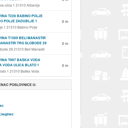
va ulica 1 21310 Arbanija
INA T226 BABINO POLJE
O POLJE ZADUBLJE 1
0 m
je 1 21310 Babino Polje
INA T1569 BELI MANASTIR
MANASTIR TRG SLOBODE 29
0 m
obode 29 21310 Beli Manastir
INA T997 BAŠKA VODA
 VODA ULICA BLATO 1
0 m
Blato 1 21310 Baška Voda
NAC POSLOVNICE U:
ec
Kneginec