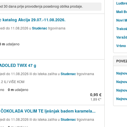
Ludbr
 od 30 dana prije provođenja posebnog oblika prodaje.
Mali 
 katalog Akcija 29.07.-11.08.2026.
Novi M
ijedi do 11.08.2026 u
Studenac
trgovinama
Trako
Varažd
0 m
udaljeno
Vrbno
POVE
ADOLED TWIX 47 g
Najnov
edi do 11.08.2026 ili do isteka zaliha u
Studenac
trgovinama
 2 ILI VIŠE KOM
Najnov
eno
0 m
udaljeno
Najnov
0,95 €
Najnov
1,89 €
 ČOKOLADA VOLIM TE lješnjak badem karamela...
edi do 11.08.2026 ili do isteka zaliha u
Studenac
trgovinama