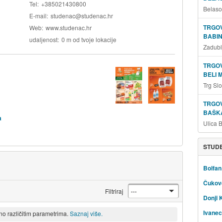
Tel
+385021430800
Belaso
E-mail
studenac@studenac.hr
TRGOV
Web
www.studenac.hr
BABIN
udaljenost
0 m od tvoje lokacije
Zadubl
TRGOV
BELI 
Trg Sl
TRGOV
BAŠKA
a
Ulica 
STUDE
Bolfan
Čukov
Filtriraj
Donji 
Ivanec
eno različitim parametrima.
Saznaj više.