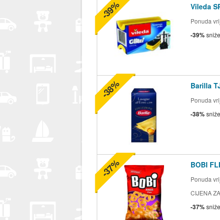
-39%
Vileda S
Ponuda vrij
-39%
sniž
-38%
Barilla 
Ponuda vrij
-38%
sniž
-37%
BOBI FLI
Ponuda vrij
CIJENA ZA
-37%
sniž