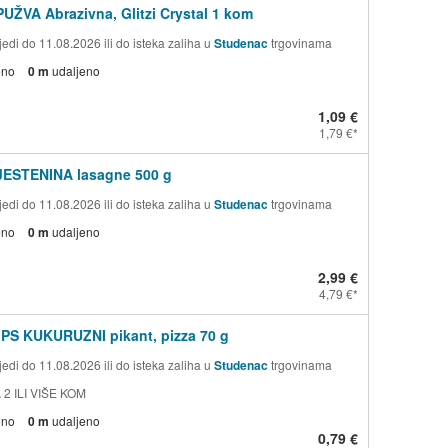
PUŽVA Abrazivna, Glitzi Crystal 1 kom
edi do 11.08.2026 ili do isteka zaliha u
Studenac
trgovinama
eno
0 m
udaljeno
1,09 €
1,79 €
TJESTENINA lasagne 500 g
edi do 11.08.2026 ili do isteka zaliha u
Studenac
trgovinama
eno
0 m
udaljeno
2,99 €
4,79 €
PS KUKURUZNI pikant, pizza 70 g
edi do 11.08.2026 ili do isteka zaliha u
Studenac
trgovinama
 2 ILI VIŠE KOM
eno
0 m
udaljeno
0,79 €