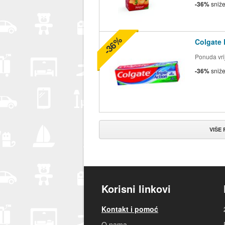
-36%
sniž
-36%
Colgate 
Ponuda vrij
-36%
sniž
VIŠE
Korisni linkovi
Kontakt i pomoć
O nama