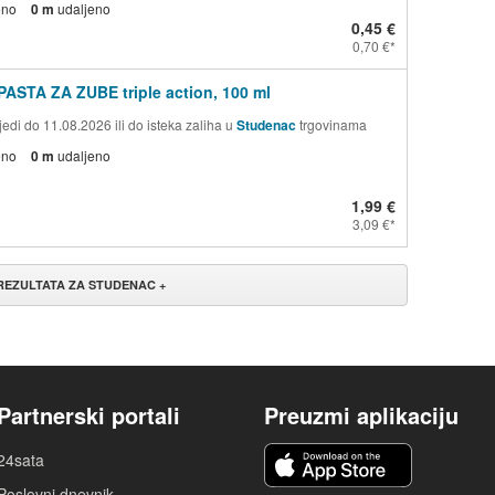
eno
0 m
udaljeno
0,45 €
0,70 €
PASTA ZA ZUBE triple action, 100 ml
edi do 11.08.2026 ili do isteka zaliha u
Studenac
trgovinama
eno
0 m
udaljeno
1,99 €
3,09 €
 REZULTATA ZA STUDENAC +
Partnerski portali
Preuzmi aplikaciju
24sata
Poslovni dnevnik