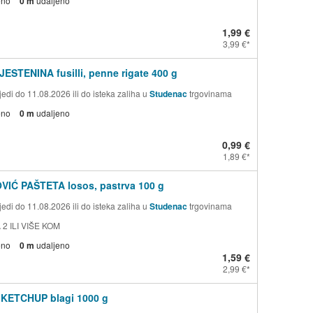
eno
0 m
udaljeno
1,99 €
3,99 €
JESTENINA fusilli, penne rigate 400 g
edi do 11.08.2026 ili do isteka zaliha u
Studenac
trgovinama
eno
0 m
udaljeno
0,99 €
1,89 €
VIĆ PAŠTETA losos, pastrva 100 g
edi do 11.08.2026 ili do isteka zaliha u
Studenac
trgovinama
 2 ILI VIŠE KOM
eno
0 m
udaljeno
1,59 €
2,99 €
 KETCHUP blagi 1000 g