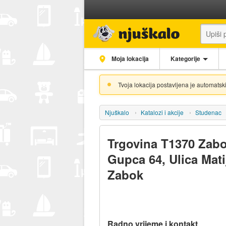
Moja lokacija
Kategorije
Tvoja lokacija postavljena je automatski
Njuškalo
Katalozi i akcije
Studenac
Trgovina T1370 Zabo
Gupca 64, Ulica Mat
Zabok
Radno vrijeme i kontakt