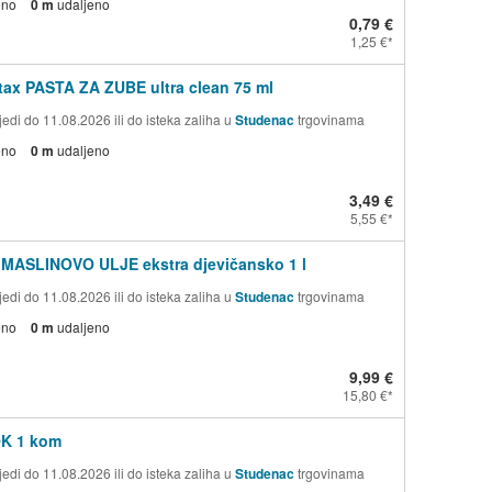
eno
0 m
udaljeno
0,79 €
1,25 €
ax PASTA ZA ZUBE ultra clean 75 ml
edi do 11.08.2026 ili do isteka zaliha u
Studenac
trgovinama
eno
0 m
udaljeno
3,49 €
5,55 €
 MASLINOVO ULJE ekstra djevičansko 1 l
edi do 11.08.2026 ili do isteka zaliha u
Studenac
trgovinama
eno
0 m
udaljeno
9,99 €
15,80 €
OK 1 kom
edi do 11.08.2026 ili do isteka zaliha u
Studenac
trgovinama