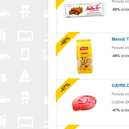
Ponuda vrij
-50%
sniž
-48%
Marodi T
Ponuda vrij
-48%
sniž
-47%
GAVRILO
Ponuda vrij
CIJENA ZA
-47%
sniž