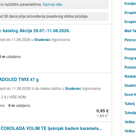
Konjšč
eno različitim parametrima.
Saznaj više.
Krapi
 od 30 dana prije provođenja posebnog oblika prodaje.
Krapin
 katalog Akcija 29.07.-11.08.2026.
Mali T
ijedi do 11.08.2026 u
Studenac
trgovinama
Petro
Pozna
0 m
udaljeno
Pregr
Pustod
Radob
ADOLED TWIX 47 g
Stubič
edi do 11.08.2026 ili do isteka zaliha u
Studenac
trgovinama
Sveti 
 2 ILI VIŠE KOM
Tuhelj
eno
0 m
udaljeno
0,95 €
Tuhelj
1,89 €
Velika
 ČOKOLADA VOLIM TE lješnjak badem karamela...
Velika