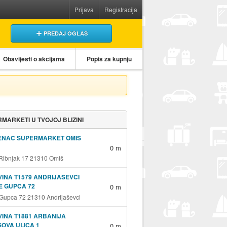
Prijava
Registracija
PREDAJ OGLAS
Obavijesti o akcijama
Popis za kupnju
MARKETI U TVOJOJ BLIZINI
ENAC SUPERMARKET OMIŠ
0 m
 Ribnjak 17 21310 Omiš
INA T1579 ANDRIJAŠEVCI
E GUPCA 72
0 m
 Gupca 72 21310 Andrijaševci
INA T1881 ARBANIJA
OVA ULICA 1
0 m