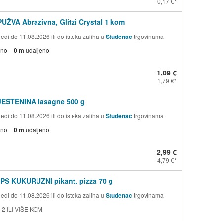
0,17 €
PUŽVA Abrazivna, Glitzi Crystal 1 kom
edi do 11.08.2026 ili do isteka zaliha u
Studenac
trgovinama
eno
0 m
udaljeno
1,09 €
1,79 €
TJESTENINA lasagne 500 g
edi do 11.08.2026 ili do isteka zaliha u
Studenac
trgovinama
eno
0 m
udaljeno
2,99 €
4,79 €
PS KUKURUZNI pikant, pizza 70 g
edi do 11.08.2026 ili do isteka zaliha u
Studenac
trgovinama
 2 ILI VIŠE KOM