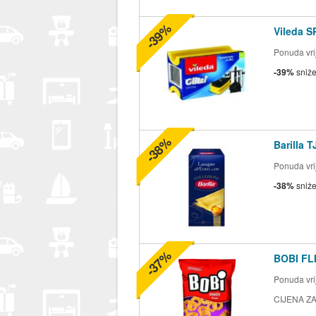
-39%
Vileda S
Ponuda vrij
-39%
sniž
-38%
Barilla 
Ponuda vrij
-38%
sniž
-37%
BOBI FLI
Ponuda vrij
CIJENA ZA