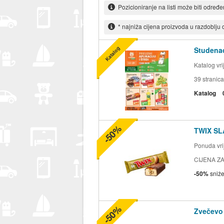
Pozicioniranje na listi može biti određ
* najniža cijena proizvoda u razdoblju
Katalog
Studenac
Katalog vr
39
stranica
Katalog
-50%
TWIX SL
Ponuda vrij
CIJENA ZA
-50%
sniž
-50%
Zvečevo