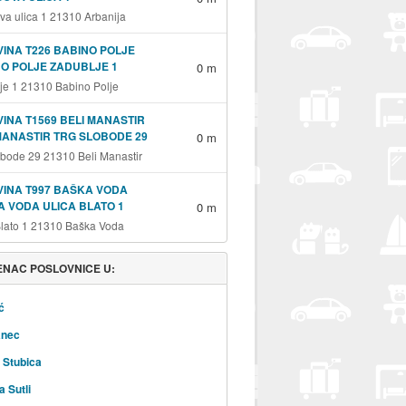
va ulica 1 21310 Arbanija
INA T226 BABINO POLJE
O POLJE ZADUBLJE 1
0 m
je 1 21310 Babino Polje
INA T1569 BELI MANASTIR
MANASTIR TRG SLOBODE 29
0 m
obode 29 21310 Beli Manastir
INA T997 BAŠKA VODA
 VODA ULICA BLATO 1
0 m
Blato 1 21310 Baška Voda
NAC POSLOVNICE U:
ć
nec
 Stubica
 Sutli