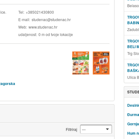
Belaso
ice.
Tel
+385021430800
TRGOV
E-mail
studenac@studenac.hr
BABIN
Web
www.studenac.hr
Zadubl
udaljenost
0 m od tvoje lokacije
TRGOV
BELI 
Trg Sl
TRGOV
BAŠKA
Ulica 
zagorska
STUDE
Desini
Đurma
Gornja
Filtriraj
Hum na