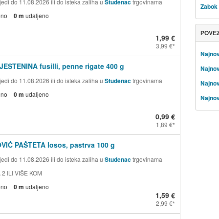
edi do 11.08.2026 ili do isteka zaliha u
Studenac
trgovinama
Zabok
eno
0 m
udaljeno
POVE
1,99 €
3,99 €
Najnov
JESTENINA fusilli, penne rigate 400 g
Najnov
edi do 11.08.2026 ili do isteka zaliha u
Studenac
trgovinama
Najnov
eno
0 m
udaljeno
Najnov
0,99 €
1,89 €
VIĆ PAŠTETA losos, pastrva 100 g
edi do 11.08.2026 ili do isteka zaliha u
Studenac
trgovinama
 2 ILI VIŠE KOM
eno
0 m
udaljeno
1,59 €
2,99 €