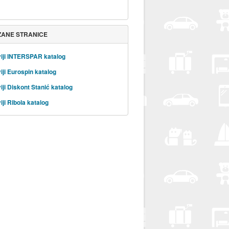
ZANE STRANICE
iji INTERSPAR katalog
iji Eurospin katalog
iji Diskont Stanić katalog
iji Ribola katalog