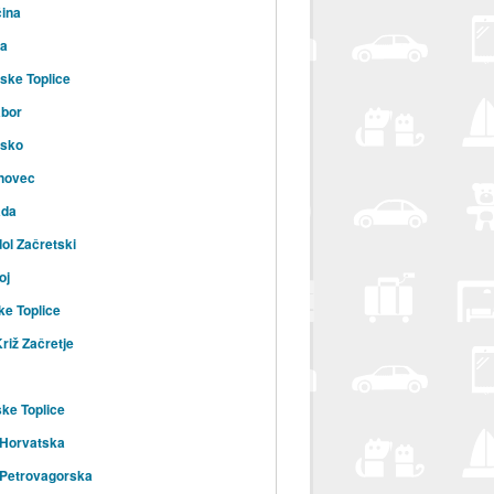
ina
na
ske Toplice
abor
vsko
novec
ada
ol Začretski
oj
ke Toplice
Križ Začretje
ske Toplice
 Horvatska
 Petrovagorska