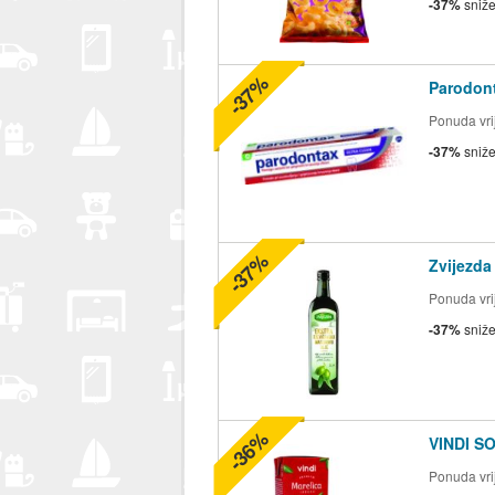
-37%
sniž
-37%
Parodont
Ponuda vrij
-37%
sniž
-37%
Zvijezda
Ponuda vrij
-37%
sniž
-36%
VINDI S
Ponuda vrij