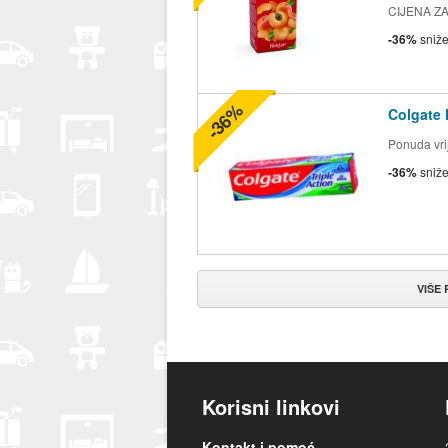
CIJENA ZA 2
-36%
sniž
-36%
Colgate 
Ponuda vrij
-36%
sniž
VIŠE
Korisni linkovi
Kontakt i pomoć