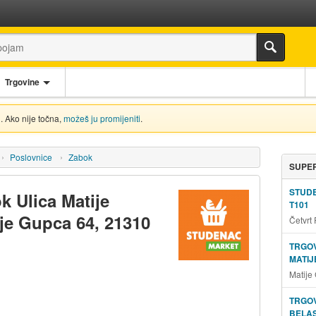
Trgovine
. Ako nije točna,
možeš ju promijeniti
.
Poslovnice
Zabok
SUPER
STUD
k Ulica Matije
T101
ije Gupca 64, 21310
Četvrt
TRGOV
MATIJ
Matije
TRGOV
BELAS