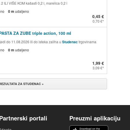
 ILI VIŠE KOM kašasti 0,2 l, marelica 0,2 l
eno
0 m
udaljeno
0,45 €
0,70 €
PASTA ZA ZUBE triple action, 100 ml
edi do 11.08.2026 ili do isteka zaliha u
Studenac
trgovinama
eno
0 m
udaljeno
1,99 €
3,09 €
 REZULTATA ZA STUDENAC +
Partnerski portali
Preuzmi aplikaciju
24sata