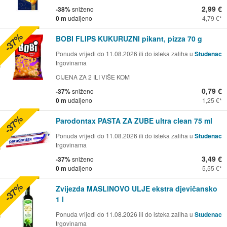
2,99 €
-38%
sniženo
0 m
udaljeno
4,79 €
-37%
BOBI FLIPS KUKURUZNI pikant, pizza 70 g
Ponuda vrijedi do 11.08.2026 ili do isteka zaliha u
Studenac
trgovinama
CIJENA ZA 2 ILI VIŠE KOM
0,79 €
-37%
sniženo
0 m
udaljeno
1,25 €
-37%
Parodontax PASTA ZA ZUBE ultra clean 75 ml
Ponuda vrijedi do 11.08.2026 ili do isteka zaliha u
Studenac
trgovinama
3,49 €
-37%
sniženo
0 m
udaljeno
5,55 €
-37%
Zvijezda MASLINOVO ULJE ekstra djevičansko
1 l
Ponuda vrijedi do 11.08.2026 ili do isteka zaliha u
Studenac
trgovinama