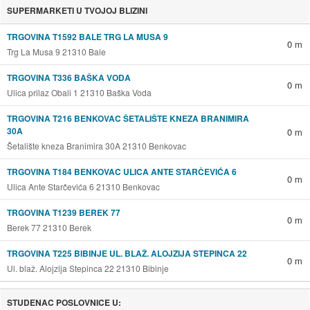
SUPERMARKETI U TVOJOJ BLIZINI
TRGOVINA T1592 BALE TRG LA MUSA 9
0 m
Trg La Musa 9 21310 Bale
TRGOVINA T336 BAŠKA VODA
0 m
Ulica prilaz Obali 1 21310 Baška Voda
TRGOVINA T216 BENKOVAC ŠETALIŠTE KNEZA BRANIMIRA
30A
0 m
Šetalište kneza Branimira 30A 21310 Benkovac
TRGOVINA T184 BENKOVAC ULICA ANTE STARČEVIĆA 6
0 m
Ulica Ante Starčevića 6 21310 Benkovac
TRGOVINA T1239 BEREK 77
0 m
Berek 77 21310 Berek
TRGOVINA T225 BIBINJE UL. BLAŽ. ALOJZIJA STEPINCA 22
0 m
Ul. blaž. Alojzija Stepinca 22 21310 Bibinje
STUDENAC POSLOVNICE U: