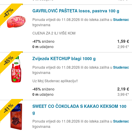
-47%
GAVRILOVIĆ PAŠTETA losos, pastrva 100 g
Ponuda vrijedi do 11.08.2026 ili do isteka zaliha u
Studenac
trgovinama
CIJENA ZA 2 ILI VIŠE KOM
1,59 €
-47%
sniženo
0 m
udaljeno
2,99 €
-45%
Zvijezda KETCHUP blagi 1000 g
Ponuda vrijedi do 11.08.2026 ili do isteka zaliha u
Studenac
trgovinama
Uz Moj Studenac aplikaciju!!
2,19 €
-45%
sniženo
0 m
udaljeno
3,99 €
-41%
SWEET CO ČOKOLADA S KAKAO KEKSOM 100
g
Ponuda vrijedi do 11.08.2026 ili do isteka zaliha u
Studenac
trgovinama