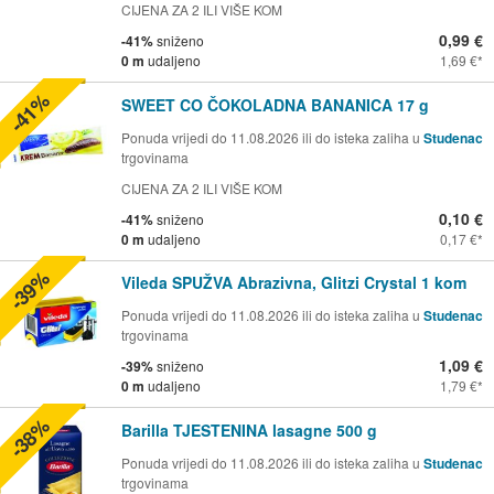
CIJENA ZA 2 ILI VIŠE KOM
0,99 €
-41%
sniženo
0 m
udaljeno
1,69 €
-41%
SWEET CO ČOKOLADNA BANANICA 17 g
Ponuda vrijedi do 11.08.2026 ili do isteka zaliha u
Studenac
trgovinama
CIJENA ZA 2 ILI VIŠE KOM
0,10 €
-41%
sniženo
0 m
udaljeno
0,17 €
-39%
Vileda SPUŽVA Abrazivna, Glitzi Crystal 1 kom
Ponuda vrijedi do 11.08.2026 ili do isteka zaliha u
Studenac
trgovinama
1,09 €
-39%
sniženo
0 m
udaljeno
1,79 €
-38%
Barilla TJESTENINA lasagne 500 g
Ponuda vrijedi do 11.08.2026 ili do isteka zaliha u
Studenac
trgovinama