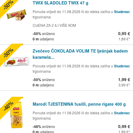
-50%
TWIX SLADOLED TWIX 47 g
Ponuda vrijedi do 11.08.2026 ili do isteka zaliha u
Studenac
trgovinama
CIJENA ZA 2 ILI VIŠE KOM
0,95 €
-50%
sniženo
0 m
udaljeno
1,89 €
-50%
Zvečevo ČOKOLADA VOLIM TE lješnjak badem
karamela...
Ponuda vrijedi do 11.08.2026 ili do isteka zaliha u
Studenac
trgovinama
1,99 €
-50%
sniženo
0 m
udaljeno
3,99 €
-48%
Marodi TJESTENINA fusilli, penne rigate 400 g
Ponuda vrijedi do 11.08.2026 ili do isteka zaliha u
Studenac
trgovinama
0,99 €
-48%
sniženo
0 m
udaljeno
1,89 €