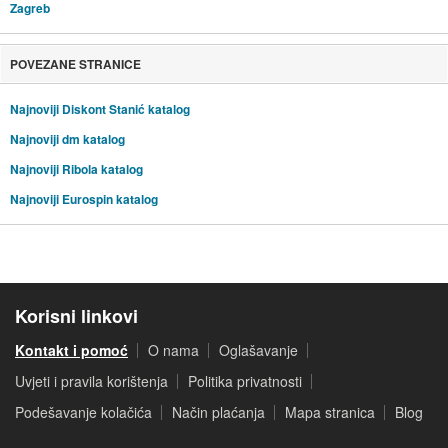
Zagreb
POVEZANE STRANICE
Najnoviji Diskont Stanić katalog
Najnoviji dm katalog
Najnoviji Ribola katalog
Najnoviji Eurospin katalog
Korisni linkovi
Kontakt i pomoć
O nama
Oglašavanje
Uvjeti i pravila korištenja
Politika privatnosti
Podešavanje kolačića
Način plaćanja
Mapa stranica
Blog