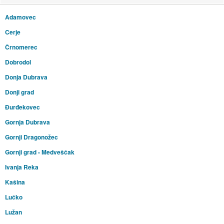
Adamovec
Cerje
Črnomerec
Dobrodol
Donja Dubrava
Donji grad
Đurđekovec
Gornja Dubrava
Gornji Dragonožec
Gornji grad - Medveščak
Ivanja Reka
Kašina
Lučko
Lužan