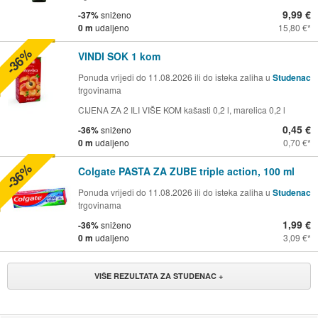
9,99 €
-37%
sniženo
0 m
udaljeno
15,80 €
-36%
VINDI SOK 1 kom
Ponuda vrijedi do 11.08.2026 ili do isteka zaliha u
Studenac
trgovinama
CIJENA ZA 2 ILI VIŠE KOM kašasti 0,2 l, marelica 0,2 l
0,45 €
-36%
sniženo
0 m
udaljeno
0,70 €
-36%
Colgate PASTA ZA ZUBE triple action, 100 ml
Ponuda vrijedi do 11.08.2026 ili do isteka zaliha u
Studenac
trgovinama
1,99 €
-36%
sniženo
0 m
udaljeno
3,09 €
VIŠE REZULTATA ZA STUDENAC +