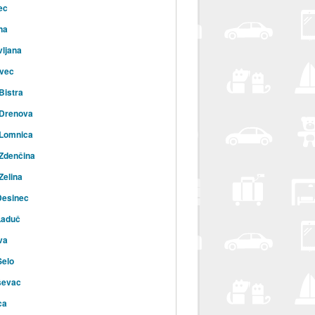
ec
na
ljana
vec
Bistra
 Drenova
 Lomnica
Zdenčina
Zelina
Desinec
Laduč
va
Selo
ševac
ca