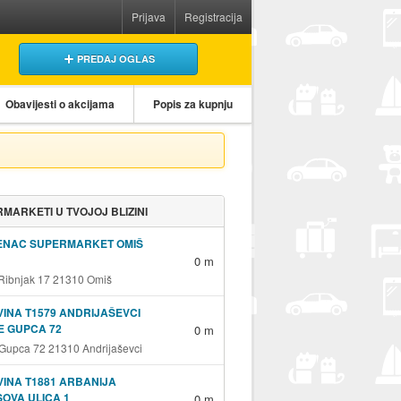
Prijava
Registracija
PREDAJ OGLAS
Obavijesti o akcijama
Popis za kupnju
MARKETI U TVOJOJ BLIZINI
ENAC SUPERMARKET OMIŠ
0 m
 Ribnjak 17 21310 Omiš
INA T1579 ANDRIJAŠEVCI
E GUPCA 72
0 m
 Gupca 72 21310 Andrijaševci
INA T1881 ARBANIJA
OVA ULICA 1
0 m