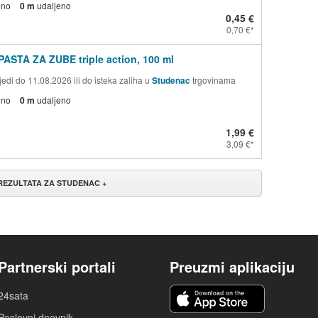
eno
0 m
udaljeno
0,45 €
0,70 €
PASTA ZA ZUBE triple action, 100 ml
edi do 11.08.2026 ili do isteka zaliha u
Studenac
trgovinama
eno
0 m
udaljeno
1,99 €
3,09 €
 REZULTATA ZA STUDENAC +
Partnerski portali
Preuzmi aplikaciju
24sata
Poslovni dnevnik