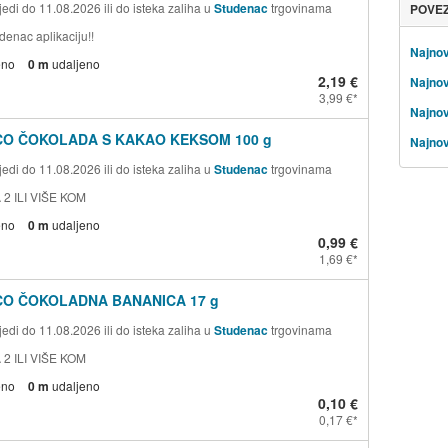
edi do 11.08.2026 ili do isteka zaliha u
Studenac
trgovinama
POVE
denac aplikaciju!!
Najnov
eno
0 m
udaljeno
2,19 €
Najnov
3,99 €
Najnovi
CO ČOKOLADA S KAKAO KEKSOM 100 g
Najnov
edi do 11.08.2026 ili do isteka zaliha u
Studenac
trgovinama
 2 ILI VIŠE KOM
eno
0 m
udaljeno
0,99 €
1,69 €
CO ČOKOLADNA BANANICA 17 g
edi do 11.08.2026 ili do isteka zaliha u
Studenac
trgovinama
 2 ILI VIŠE KOM
eno
0 m
udaljeno
0,10 €
0,17 €