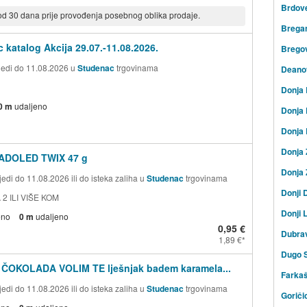
Brdov
 od 30 dana prije provođenja posebnog oblika prodaje.
Brega
 katalog Akcija 29.07.-11.08.2026.
Bregov
ijedi do 11.08.2026 u
Studenac
trgovinama
Deano
Donja 
0 m
udaljeno
Donja
Donja
Donja 
ADOLED TWIX 47 g
Donja 
edi do 11.08.2026 ili do isteka zaliha u
Studenac
trgovinama
Donji 
 2 ILI VIŠE KOM
Donji 
eno
0 m
udaljeno
0,95 €
Dubra
1,89 €
Dugo 
 ČOKOLADA VOLIM TE lješnjak badem karamela...
Farka
edi do 11.08.2026 ili do isteka zaliha u
Studenac
trgovinama
Goriči