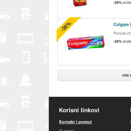
-36%
sniž
-36%
Colgate 
Ponuda vrij
-36%
sniž
VIŠE
Korisni linkovi
Kontakt i pomoć
O nama