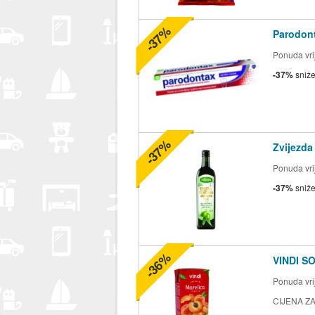
-37%
Parodont
Ponuda vrij
-37%
sniž
-37%
Zvijezda
Ponuda vrij
-37%
sniž
-36%
VINDI S
Ponuda vrij
CIJENA ZA 2