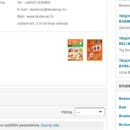
ice.
Tel
+385021430800
Belaso
E-mail
studenac@studenac.hr
TRGOV
Web
www.studenac.hr
BABIN
udaljenost
0 m od tvoje lokacije
Zadubl
TRGOV
BELI 
Trg Sl
TRGOV
BAŠKA
a
Ulica 
STUDE
Besto
Bolč
Filtriraj
Bratin
Brckov
eno različitim parametrima.
Saznaj više.