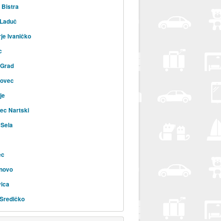
 Bistra
 Laduč
je Ivaničko
c
-Grad
novec
je
ec Nartski
 Sela
ec
enovo
ica
 Sredičko