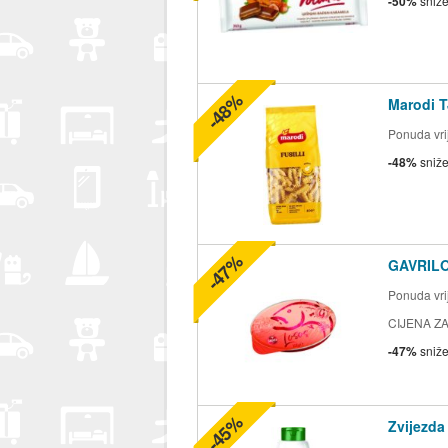
-50%
sniž
-48%
Marodi T
Ponuda vrij
-48%
sniž
-47%
GAVRILO
Ponuda vrij
CIJENA ZA
-47%
sniž
-45%
Zvijezda