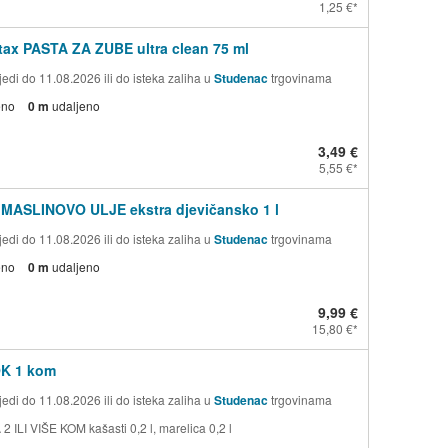
1,25 €
ax PASTA ZA ZUBE ultra clean 75 ml
edi do 11.08.2026 ili do isteka zaliha u
Studenac
trgovinama
eno
0 m
udaljeno
3,49 €
5,55 €
 MASLINOVO ULJE ekstra djevičansko 1 l
edi do 11.08.2026 ili do isteka zaliha u
Studenac
trgovinama
eno
0 m
udaljeno
9,99 €
15,80 €
OK 1 kom
edi do 11.08.2026 ili do isteka zaliha u
Studenac
trgovinama
 ILI VIŠE KOM kašasti 0,2 l, marelica 0,2 l