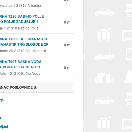
va ulica 1 21310 Arbanija
INA T226 BABINO POLJE
O POLJE ZADUBLJE 1
0 m
je 1 21310 Babino Polje
INA T1569 BELI MANASTIR
MANASTIR TRG SLOBODE 29
0 m
obode 29 21310 Beli Manastir
INA T997 BAŠKA VODA
 VODA ULICA BLATO 1
0 m
Blato 1 21310 Baška Voda
NAC POSLOVNICE U:
vje
a
ljani