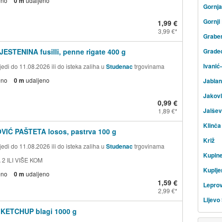
eno
0 m
udaljeno
Gornja
Gornji
1,99 €
3,99 €
Graber
JESTENINA fusilli, penne rigate 400 g
Grade
Ivanić
edi do 11.08.2026 ili do isteka zaliha u
Studenac
trgovinama
eno
0 m
udaljeno
Jabla
Jakovl
0,99 €
Jalšev
1,89 €
Klinča
VIĆ PAŠTETA losos, pastrva 100 g
Križ
edi do 11.08.2026 ili do isteka zaliha u
Studenac
trgovinama
Kupin
 2 ILI VIŠE KOM
Kuplj
eno
0 m
udaljeno
1,59 €
Leprov
2,99 €
Lijevo
 KETCHUP blagi 1000 g