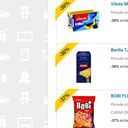
-39%
Vileda S
Ponuda vrij
-39%
sniž
-38%
Barilla 
Ponuda vrij
-38%
sniž
-37%
BOBI FLI
Ponuda vrij
CIJENA ZA
-37%
sniž