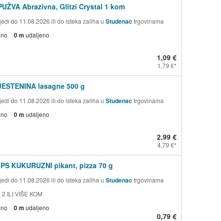
PUŽVA Abrazivna, Glitzi Crystal 1 kom
edi do 11.08.2026 ili do isteka zaliha u
Studenac
trgovinama
eno
0 m
udaljeno
1,09 €
1,79 €
TJESTENINA lasagne 500 g
edi do 11.08.2026 ili do isteka zaliha u
Studenac
trgovinama
eno
0 m
udaljeno
2,99 €
4,79 €
PS KUKURUZNI pikant, pizza 70 g
edi do 11.08.2026 ili do isteka zaliha u
Studenac
trgovinama
 2 ILI VIŠE KOM
eno
0 m
udaljeno
0,79 €