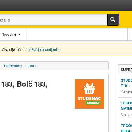
Trgovine
. Ako nije točna,
možeš ju promijeniti
.
Poslovnice
Bolč
SUPER
STUD
183, Bolč 183,
T101
Četvrt
TRGOV
MATIJ
Matije
TRGOV
BELAS