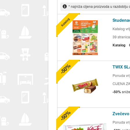
* najniža cijena proizvoda u razdoblju
Katalog
Studenac
Katalog vr
39
stranica
Katalog
-50%
TWIX SL
Ponuda vrij
CIJENA ZA
-50%
sniž
-50%
Zvečevo
Ponuda vrij