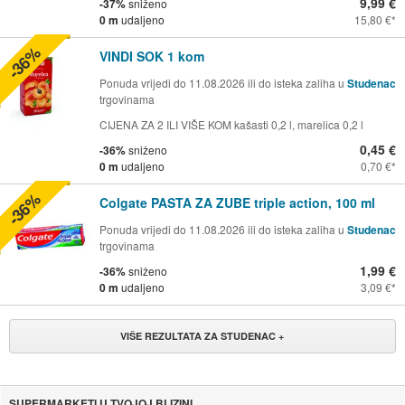
9,99 €
-37%
sniženo
0 m
udaljeno
15,80 €
-36%
VINDI SOK 1 kom
Ponuda vrijedi do 11.08.2026 ili do isteka zaliha u
Studenac
trgovinama
CIJENA ZA 2 ILI VIŠE KOM kašasti 0,2 l, marelica 0,2 l
0,45 €
-36%
sniženo
0 m
udaljeno
0,70 €
-36%
Colgate PASTA ZA ZUBE triple action, 100 ml
Ponuda vrijedi do 11.08.2026 ili do isteka zaliha u
Studenac
trgovinama
1,99 €
-36%
sniženo
0 m
udaljeno
3,09 €
VIŠE REZULTATA ZA STUDENAC +
SUPERMARKETI U TVOJOJ BLIZINI