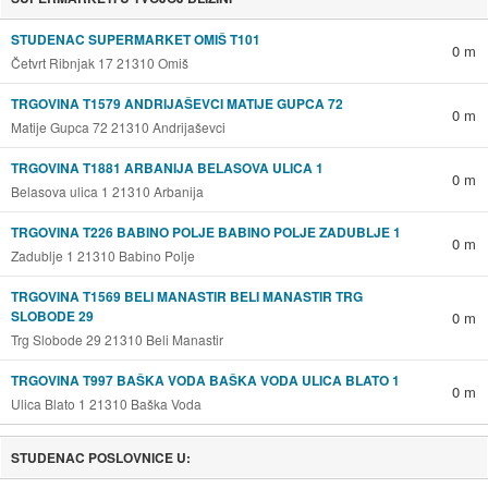
STUDENAC SUPERMARKET OMIŠ T101
0 m
Četvrt Ribnjak 17 21310 Omiš
TRGOVINA T1579 ANDRIJAŠEVCI MATIJE GUPCA 72
0 m
Matije Gupca 72 21310 Andrijaševci
TRGOVINA T1881 ARBANIJA BELASOVA ULICA 1
0 m
Belasova ulica 1 21310 Arbanija
TRGOVINA T226 BABINO POLJE BABINO POLJE ZADUBLJE 1
0 m
Zadublje 1 21310 Babino Polje
TRGOVINA T1569 BELI MANASTIR BELI MANASTIR TRG
SLOBODE 29
0 m
Trg Slobode 29 21310 Beli Manastir
TRGOVINA T997 BAŠKA VODA BAŠKA VODA ULICA BLATO 1
0 m
Ulica Blato 1 21310 Baška Voda
STUDENAC POSLOVNICE U: