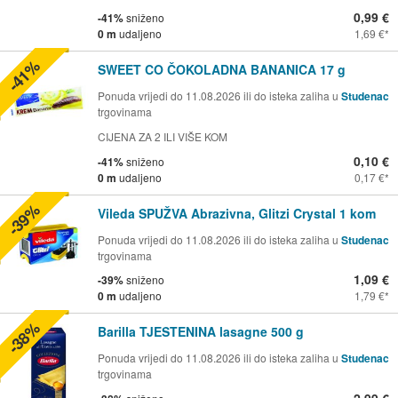
0,99 €
-41%
sniženo
0 m
udaljeno
1,69 €
-41%
SWEET CO ČOKOLADNA BANANICA 17 g
Ponuda vrijedi do 11.08.2026 ili do isteka zaliha u
Studenac
trgovinama
CIJENA ZA 2 ILI VIŠE KOM
0,10 €
-41%
sniženo
0 m
udaljeno
0,17 €
-39%
Vileda SPUŽVA Abrazivna, Glitzi Crystal 1 kom
Ponuda vrijedi do 11.08.2026 ili do isteka zaliha u
Studenac
trgovinama
1,09 €
-39%
sniženo
0 m
udaljeno
1,79 €
-38%
Barilla TJESTENINA lasagne 500 g
Ponuda vrijedi do 11.08.2026 ili do isteka zaliha u
Studenac
trgovinama