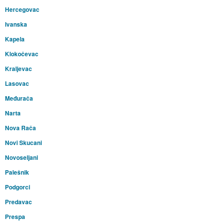
Hercegovac
Ivanska
Kapela
Klokočevac
Kraljevac
Lasovac
Međurača
Narta
Nova Rača
Novi Skucani
Novoseljani
Palešnik
Podgorci
Predavac
Prespa