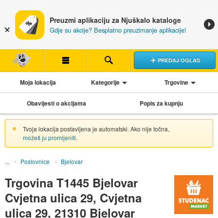
Preuzmi aplikaciju za Njuškalo kataloge
Gdje su akcije? Besplatno preuzimanje aplikacije!
PREDAJ OGLAS
Moja lokacija
Kategorije
Trgovine
Obavijesti o akcijama
Popis za kupnju
Tvoja lokacija postavljena je automatski. Ako nije točna,
možeš ju promijeniti
.
Poslovnice
Bjelovar
Trgovina T1445 Bjelovar
Cvjetna ulica 29, Cvjetna
ulica 29, 21310 Bjelovar