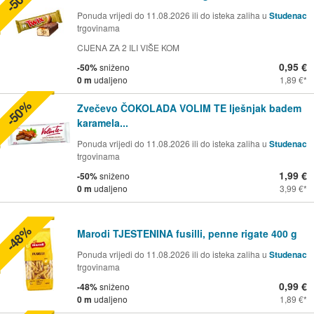
Ponuda vrijedi do 11.08.2026 ili do isteka zaliha u
Studenac
trgovinama
CIJENA ZA 2 ILI VIŠE KOM
0,95 €
-50%
sniženo
0 m
udaljeno
1,89 €
-50%
Zvečevo ČOKOLADA VOLIM TE lješnjak badem
karamela...
Ponuda vrijedi do 11.08.2026 ili do isteka zaliha u
Studenac
trgovinama
1,99 €
-50%
sniženo
0 m
udaljeno
3,99 €
-48%
Marodi TJESTENINA fusilli, penne rigate 400 g
Ponuda vrijedi do 11.08.2026 ili do isteka zaliha u
Studenac
trgovinama
0,99 €
-48%
sniženo
0 m
udaljeno
1,89 €