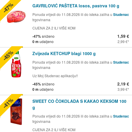
-47%
GAVRILOVIĆ PAŠTETA losos, pastrva 100 g
Ponuda vrijedi do 11.08.2026 ili do isteka zaliha u
Studenac
trgovinama
CIJENA ZA 2 ILI VIŠE KOM
1,59 €
-47%
sniženo
0 m
udaljeno
2,99 €
-45%
Zvijezda KETCHUP blagi 1000 g
Ponuda vrijedi do 11.08.2026 ili do isteka zaliha u
Studenac
trgovinama
Uz Moj Studenac aplikaciju!!
2,19 €
-45%
sniženo
0 m
udaljeno
3,99 €
-41%
SWEET CO ČOKOLADA S KAKAO KEKSOM 100
g
Ponuda vrijedi do 11.08.2026 ili do isteka zaliha u
Studenac
trgovinama
CIJENA ZA 2 ILI VIŠE KOM