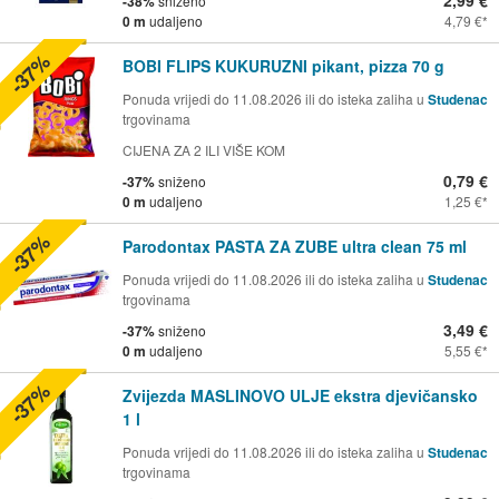
2,99 €
-38%
sniženo
0 m
udaljeno
4,79 €
-37%
BOBI FLIPS KUKURUZNI pikant, pizza 70 g
Ponuda vrijedi do 11.08.2026 ili do isteka zaliha u
Studenac
trgovinama
CIJENA ZA 2 ILI VIŠE KOM
0,79 €
-37%
sniženo
0 m
udaljeno
1,25 €
-37%
Parodontax PASTA ZA ZUBE ultra clean 75 ml
Ponuda vrijedi do 11.08.2026 ili do isteka zaliha u
Studenac
trgovinama
3,49 €
-37%
sniženo
0 m
udaljeno
5,55 €
-37%
Zvijezda MASLINOVO ULJE ekstra djevičansko
1 l
Ponuda vrijedi do 11.08.2026 ili do isteka zaliha u
Studenac
trgovinama