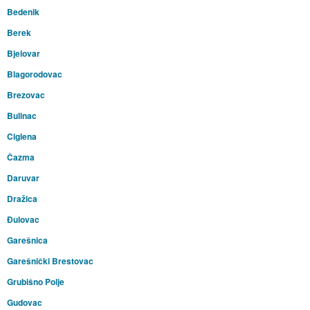
Bedenik
Berek
Bjelovar
Blagorodovac
Brezovac
Bulinac
Ciglena
Čazma
Daruvar
Dražica
Đulovac
Garešnica
Garešnički Brestovac
Grubišno Polje
Gudovac