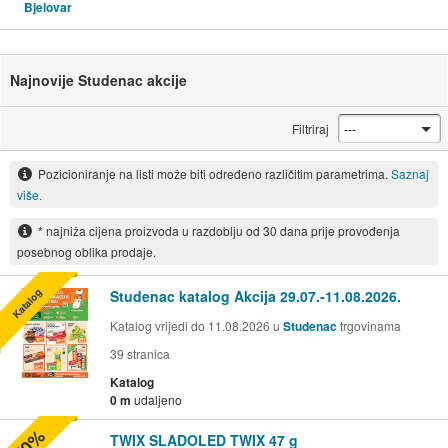
Bjelovar
Najnovije Studenac akcije
Filtriraj
Pozicioniranje na listi može biti određeno različitim parametrima.
Saznaj
više.
* najniža cijena proizvoda u razdoblju od 30 dana prije provođenja
posebnog oblika prodaje.
Katalog
Studenac katalog Akcija 29.07.-11.08.2026.
Katalog vrijedi do 11.08.2026 u
Studenac
trgovinama
39
stranica
Katalog
0 m
udaljeno
-50%
TWIX SLADOLED TWIX 47 g