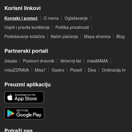
Korisni linkovi
Kontakt i pomoć
O nama
Oglašavanje
Uvjeti i pravila korištenja
Politika privatnosti
Podešavanje kolačića
Način plaćanja
Mapa stranica
Blog
Partnerski portali
24sata
Poslovni dnevnik
Večernji list
missMAMA
missZDRAVA
Miss7
Gastro
Pixsell
Diva
Ordinacija.hr
Preuzmi aplikaciju
Potraži nas