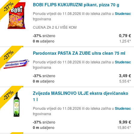
-37%
BOBI FLIPS KUKURUZNI pikant, pizza 70 g
Ponuda vrijedi do 11.08.2026 ili do isteka zaliha u
Studenac
trgovinama
CIJENA ZA 2 ILI VIŠE KOM
0,79 €
-37%
sniženo
0 m
udaljeno
1,25 €
-37%
Parodontax PASTA ZA ZUBE ultra clean 75 ml
Ponuda vrijedi do 11.08.2026 ili do isteka zaliha u
Studenac
trgovinama
3,49 €
-37%
sniženo
0 m
udaljeno
5,55 €
-37%
Zvijezda MASLINOVO ULJE ekstra djevičansko
1 l
Ponuda vrijedi do 11.08.2026 ili do isteka zaliha u
Studenac
trgovinama
9,99 €
-37%
sniženo
0 m
udaljeno
15,80 €