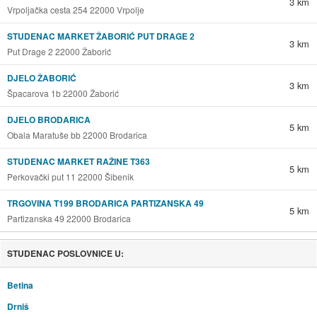
3 km
Vrpoljačka cesta 254 22000 Vrpolje
STUDENAC MARKET ŽABORIĆ PUT DRAGE 2
3 km
Put Drage 2 22000 Žaborić
DJELO ŽABORIĆ
3 km
Špacarova 1b 22000 Žaborić
DJELO BRODARICA
5 km
Obala Maratuše bb 22000 Brodarica
STUDENAC MARKET RAŽINE T363
5 km
Perkovački put 11 22000 Šibenik
TRGOVINA T199 BRODARICA PARTIZANSKA 49
5 km
Partizanska 49 22000 Brodarica
STUDENAC POSLOVNICE U:
Betina
Drniš