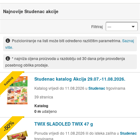
Najnovije Studenac akcije
Filtriraj
Pozicioniranje na listi može biti određeno različitim parametrima.
Saznaj
više.
* najniža cijena proizvoda u razdoblju od 30 dana prije provođenja
posebnog oblika prodaje.
Katalog
Studenac katalog Akcija 29.07.-11.08.2026.
Katalog vrijedi do 11.08.2026 u
Studenac
trgovinama
39
stranica
Katalog
0 m
udaljeno
-50%
TWIX SLADOLED TWIX 47 g
Ponuda vrijedi do 11.08.2026 ili do isteka zaliha u
Studenac
trgovinama