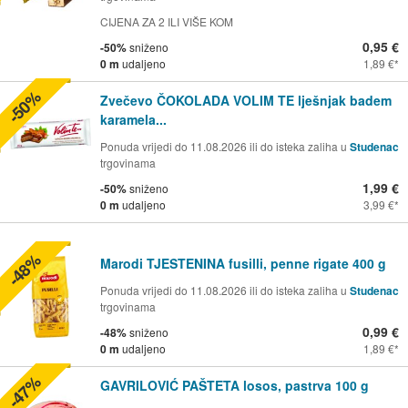
CIJENA ZA 2 ILI VIŠE KOM
0,95 €
-50%
sniženo
0 m
udaljeno
1,89 €
-50%
Zvečevo ČOKOLADA VOLIM TE lješnjak badem
karamela...
Ponuda vrijedi do 11.08.2026 ili do isteka zaliha u
Studenac
trgovinama
1,99 €
-50%
sniženo
0 m
udaljeno
3,99 €
-48%
Marodi TJESTENINA fusilli, penne rigate 400 g
Ponuda vrijedi do 11.08.2026 ili do isteka zaliha u
Studenac
trgovinama
0,99 €
-48%
sniženo
0 m
udaljeno
1,89 €
-47%
GAVRILOVIĆ PAŠTETA losos, pastrva 100 g