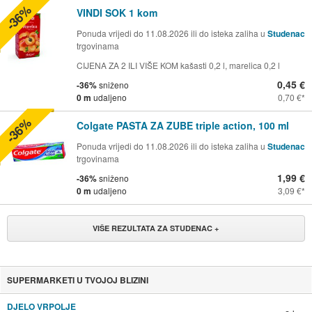
-36%
VINDI SOK 1 kom
Ponuda vrijedi do 11.08.2026 ili do isteka zaliha u
Studenac
trgovinama
CIJENA ZA 2 ILI VIŠE KOM kašasti 0,2 l, marelica 0,2 l
0,45 €
-36%
sniženo
0 m
udaljeno
0,70 €
-36%
Colgate PASTA ZA ZUBE triple action, 100 ml
Ponuda vrijedi do 11.08.2026 ili do isteka zaliha u
Studenac
trgovinama
1,99 €
-36%
sniženo
0 m
udaljeno
3,09 €
VIŠE REZULTATA ZA STUDENAC +
SUPERMARKETI U TVOJOJ BLIZINI
DJELO VRPOLJE