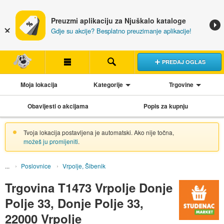
Preuzmi aplikaciju za Njuškalo kataloge
Gdje su akcije? Besplatno preuzimanje aplikacije!
PREDAJ OGLAS
Moja lokacija
Kategorije
Trgovine
Obavijesti o akcijama
Popis za kupnju
Tvoja lokacija postavljena je automatski. Ako nije točna,
možeš ju promijeniti
.
Poslovnice
Vrpolje, Šibenik
Trgovina T1473 Vrpolje Donje
Polje 33, Donje Polje 33,
22000 Vrpolje