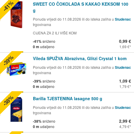
-41%
SWEET CO ČOKOLADA S KAKAO KEKSOM 100
g
Ponuda vrijedi do 11.08.2026 ili do isteka zaliha u
Studenac
trgovinama
CIJENA ZA 2 ILI VIŠE KOM
0,99 €
-41%
sniženo
0 m
udaljeno
1,69 €
-39%
Vileda SPUŽVA Abrazivna, Glitzi Crystal 1 kom
Ponuda vrijedi do 11.08.2026 ili do isteka zaliha u
Studenac
trgovinama
1,09 €
-39%
sniženo
0 m
udaljeno
1,79 €
-38%
Barilla TJESTENINA lasagne 500 g
Ponuda vrijedi do 11.08.2026 ili do isteka zaliha u
Studenac
trgovinama
2,99 €
-38%
sniženo
0 m
udaljeno
4,79 €