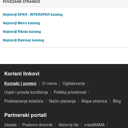
POVEZANE STRANICE
Najnoviji SPAR - INTERSPAR katalog
Najnoviji Metro katalog
Najnoviji Ribola katalog
Najnoviji Bakmaz katalog
Korisni linkovi
Kontakt i pomoć
O nama
Oglašavanje
Uvjeti i pravila korištenja
Politika privatnosti
Podešavanje kolačića
Način plaćanja
Mapa stranica
Blog
Partnerski portali
24sata
Poslovni dnevnik
Večernji list
missMAMA