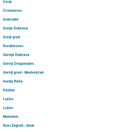
Cerje
Črnomerec
Dobrodol
Donja Dubrava
Donji grad
Đurđekovec
Gornja Dubrava
Gornji Dragonožec
Gornji grad - Medveščak
Ivanja Reka
Kašina
Lučko
Lužan
Maksimir
Novi Zagreb - istok