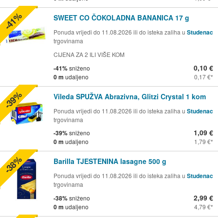
-41%
SWEET CO ČOKOLADNA BANANICA 17 g
Ponuda vrijedi do 11.08.2026 ili do isteka zaliha u
Studenac
trgovinama
CIJENA ZA 2 ILI VIŠE KOM
0,10 €
-41%
sniženo
0 m
udaljeno
0,17 €
-39%
Vileda SPUŽVA Abrazivna, Glitzi Crystal 1 kom
Ponuda vrijedi do 11.08.2026 ili do isteka zaliha u
Studenac
trgovinama
1,09 €
-39%
sniženo
0 m
udaljeno
1,79 €
-38%
Barilla TJESTENINA lasagne 500 g
Ponuda vrijedi do 11.08.2026 ili do isteka zaliha u
Studenac
trgovinama
2,99 €
-38%
sniženo
0 m
udaljeno
4,79 €