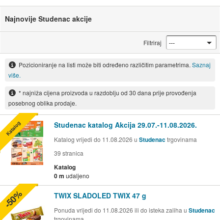
Najnovije Studenac akcije
Filtriraj
Pozicioniranje na listi može biti određeno različitim parametrima.
Saznaj
više.
* najniža cijena proizvoda u razdoblju od 30 dana prije provođenja
posebnog oblika prodaje.
Katalog
Studenac katalog Akcija 29.07.-11.08.2026.
Katalog vrijedi do 11.08.2026 u
Studenac
trgovinama
39
stranica
Katalog
0 m
udaljeno
-50%
TWIX SLADOLED TWIX 47 g
Ponuda vrijedi do 11.08.2026 ili do isteka zaliha u
Studenac
trgovinama