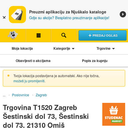
Preuzmi aplikaciju za Njuškalo kataloge
Gdje su akcije? Besplatno preuzimanje aplikacije!
PREDAJ OGLAS
Moja lokacija
Kategorije
Trgovine
Obavijesti o akcijama
Popis za kupnju
Tvoja lokacija postavljena je automatski. Ako nije točna,
možeš ju promijeniti
.
Poslovnice
Zagreb
Trgovina T1520 Zagreb
Šestinski dol 73, Šestinski
dol 73, 21310 Omiš