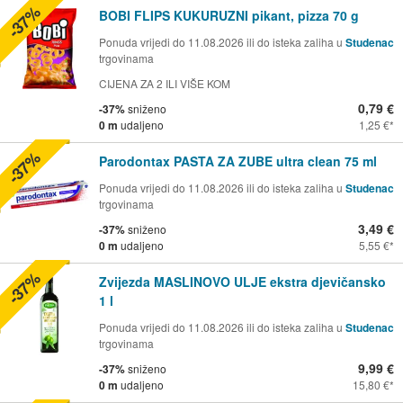
-37%
BOBI FLIPS KUKURUZNI pikant, pizza 70 g
Ponuda vrijedi do 11.08.2026 ili do isteka zaliha u
Studenac
trgovinama
CIJENA ZA 2 ILI VIŠE KOM
0,79 €
-37%
sniženo
0 m
udaljeno
1,25 €
-37%
Parodontax PASTA ZA ZUBE ultra clean 75 ml
Ponuda vrijedi do 11.08.2026 ili do isteka zaliha u
Studenac
trgovinama
3,49 €
-37%
sniženo
0 m
udaljeno
5,55 €
-37%
Zvijezda MASLINOVO ULJE ekstra djevičansko
1 l
Ponuda vrijedi do 11.08.2026 ili do isteka zaliha u
Studenac
trgovinama
9,99 €
-37%
sniženo
0 m
udaljeno
15,80 €