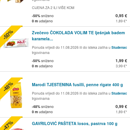
CIJENA ZA 2 ILI VIŠE KOM
0,95 €
-50%
sniženo
0 m
udaljeno
1,89 €
-50%
Zvečevo ČOKOLADA VOLIM TE lješnjak badem
karamela...
Ponuda vrijedi do 11.08.2026 ili do isteka zaliha u
Studenac
trgovinama
1,99 €
-50%
sniženo
0 m
udaljeno
3,99 €
-48%
Marodi TJESTENINA fusilli, penne rigate 400 g
Ponuda vrijedi do 11.08.2026 ili do isteka zaliha u
Studenac
trgovinama
0,99 €
-48%
sniženo
0 m
udaljeno
1,89 €
-47%
GAVRILOVIĆ PAŠTETA losos, pastrva 100 g