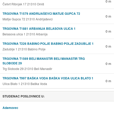
0 m
Četvrt Ribnjak 17 21310 Omiš
TRGOVINA T1579 ANDRIJAŠEVCI MATIJE GUPCA 72
0 m
Matije Gupca 72 21310 Andrijaševci
TRGOVINA T1881 ARBANIJA BELASOVA ULICA 1
0 m
Belasova ulica 1 21310 Arbanija
TRGOVINA T226 BABINO POLJE BABINO POLJE ZADUBLJE 1
0 m
Zadublje 1 21310 Babino Polje
TRGOVINA T1569 BELI MANASTIR BELI MANASTIR TRG
SLOBODE 29
0 m
Trg Slobode 29 21310 Beli Manastir
TRGOVINA T997 BAŠKA VODA BAŠKA VODA ULICA BLATO 1
0 m
Ulica Blato 1 21310 Baška Voda
STUDENAC POSLOVNICE U:
Adamovec