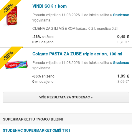
-36%
VINDI SOK 1 kom
Ponuda vrijedi do 11.08.2026 ili do isteka zaliha u
Studenac
trgovinama
CIJENA ZA 2 ILI VIŠE KOM kašasti 0,2 l, marelica 0,2 l
0,45 €
-36%
sniženo
0 m
udaljeno
0,70 €
-36%
Colgate PASTA ZA ZUBE triple action, 100 ml
Ponuda vrijedi do 11.08.2026 ili do isteka zaliha u
Studenac
trgovinama
1,99 €
-36%
sniženo
0 m
udaljeno
3,09 €
VIŠE REZULTATA ZA STUDENAC +
SUPERMARKETI U TVOJOJ BLIZINI
STUDENAC SUPERMARKET OMIŠ T101