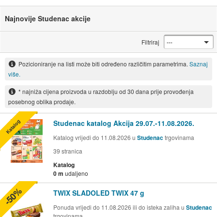
Najnovije Studenac akcije
Filtriraj
Pozicioniranje na listi može biti određeno različitim parametrima.
Saznaj
više.
* najniža cijena proizvoda u razdoblju od 30 dana prije provođenja
posebnog oblika prodaje.
Katalog
Studenac katalog Akcija 29.07.-11.08.2026.
Katalog vrijedi do 11.08.2026 u
Studenac
trgovinama
39
stranica
Katalog
0 m
udaljeno
-50%
TWIX SLADOLED TWIX 47 g
Ponuda vrijedi do 11.08.2026 ili do isteka zaliha u
Studenac
trgovinama