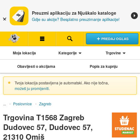
Preuzmi aplikaciju za Njuškalo kataloge
Gdje su akcije? Besplatno preuzimanje aplikacije!
PREDAJ OGLAS
Moja lokacija
Kategorije
Trgovine
Obavijesti o akcijama
Popis za kupnju
Tvoja lokacija postavljena je automatski. Ako nije točna,
možeš ju promijeniti
.
Poslovnice
Zagreb
Trgovina T1568 Zagreb
Dudovec 57, Dudovec 57,
21310 Omiš