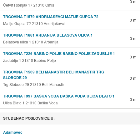
0 m
Četvrt Ribnjak 17 21310 Omiš
TRGOVINA T1579 ANDRIJAŠEVCI MATIJE GUPCA 72
0 m
Matije Gupca 72 21310 Andrijaševci
TRGOVINA T1881 ARBANIJA BELASOVA ULICA 1
0 m
Belasova ulica 1 21310 Arbanija
TRGOVINA T226 BABINO POLJE BABINO POLJE ZADUBLJE 1
0 m
Zadublje 1 21310 Babino Polje
TRGOVINA T1569 BELI MANASTIR BELI MANASTIR TRG
SLOBODE 29
0 m
Trg Slobode 29 21310 Beli Manastir
TRGOVINA T997 BAŠKA VODA BAŠKA VODA ULICA BLATO 1
0 m
Ulica Blato 1 21310 Baška Voda
STUDENAC POSLOVNICE U:
Adamovec