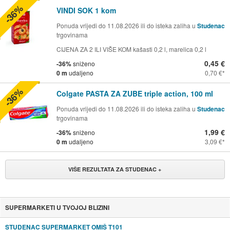
-36%
VINDI SOK 1 kom
Ponuda vrijedi do 11.08.2026 ili do isteka zaliha u
Studenac
trgovinama
CIJENA ZA 2 ILI VIŠE KOM kašasti 0,2 l, marelica 0,2 l
0,45 €
-36%
sniženo
0 m
udaljeno
0,70 €
-36%
Colgate PASTA ZA ZUBE triple action, 100 ml
Ponuda vrijedi do 11.08.2026 ili do isteka zaliha u
Studenac
trgovinama
1,99 €
-36%
sniženo
0 m
udaljeno
3,09 €
VIŠE REZULTATA ZA STUDENAC +
SUPERMARKETI U TVOJOJ BLIZINI
STUDENAC SUPERMARKET OMIŠ T101