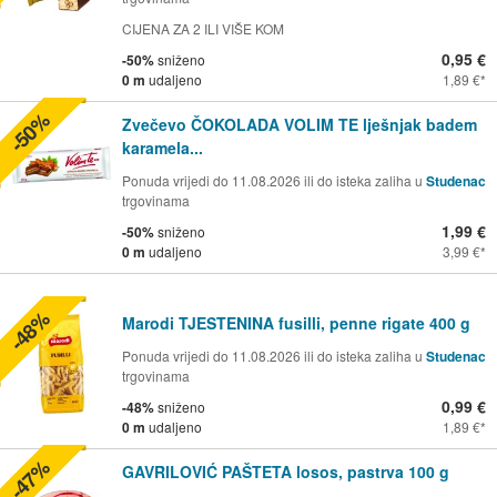
CIJENA ZA 2 ILI VIŠE KOM
0,95 €
-50%
sniženo
0 m
udaljeno
1,89 €
-50%
Zvečevo ČOKOLADA VOLIM TE lješnjak badem
karamela...
Ponuda vrijedi do 11.08.2026 ili do isteka zaliha u
Studenac
trgovinama
1,99 €
-50%
sniženo
0 m
udaljeno
3,99 €
-48%
Marodi TJESTENINA fusilli, penne rigate 400 g
Ponuda vrijedi do 11.08.2026 ili do isteka zaliha u
Studenac
trgovinama
0,99 €
-48%
sniženo
0 m
udaljeno
1,89 €
-47%
GAVRILOVIĆ PAŠTETA losos, pastrva 100 g