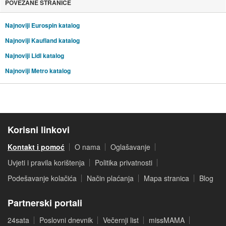
POVEZANE STRANICE
Najnoviji Eurospin katalog
Najnoviji Kaufland katalog
Najnoviji Lidl katalog
Najnoviji Metro katalog
Korisni linkovi
Kontakt i pomoć
O nama
Oglašavanje
Uvjeti i pravila korištenja
Politika privatnosti
Podešavanje kolačića
Način plaćanja
Mapa stranica
Blog
Partnerski portali
24sata
Poslovni dnevnik
Večernji list
missMAMA