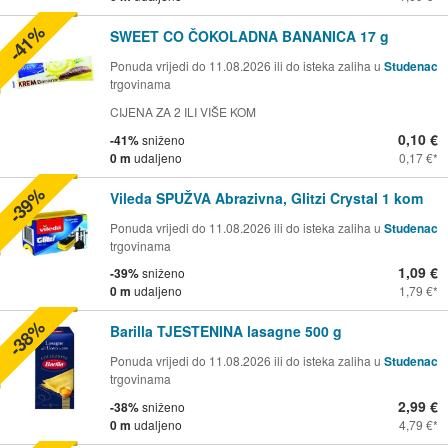
-41%
SWEET CO ČOKOLADNA BANANICA 17 g
Ponuda vrijedi do 11.08.2026 ili do isteka zaliha u
Studenac
trgovinama
CIJENA ZA 2 ILI VIŠE KOM
0,10 €
-41%
sniženo
0 m
udaljeno
0,17 €
-39%
Vileda SPUŽVA Abrazivna, Glitzi Crystal 1 kom
Ponuda vrijedi do 11.08.2026 ili do isteka zaliha u
Studenac
trgovinama
1,09 €
-39%
sniženo
0 m
udaljeno
1,79 €
-38%
Barilla TJESTENINA lasagne 500 g
Ponuda vrijedi do 11.08.2026 ili do isteka zaliha u
Studenac
trgovinama
2,99 €
-38%
sniženo
0 m
udaljeno
4,79 €