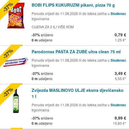
-37%
BOBI FLIPS KUKURUZNI pikant, pizza 70 g
Ponuda vrijedi do 11.08.2026 ili do isteka zaliha u
Studenac
trgovinama
CIJENA ZA 2 ILI VIŠE KOM
0,79 €
-37%
sniženo
0 m
udaljeno
1,25 €
-37%
Parodontax PASTA ZA ZUBE ultra clean 75 ml
Ponuda vrijedi do 11.08.2026 ili do isteka zaliha u
Studenac
trgovinama
3,49 €
-37%
sniženo
0 m
udaljeno
5,55 €
-37%
Zvijezda MASLINOVO ULJE ekstra djevičansko
1 l
Ponuda vrijedi do 11.08.2026 ili do isteka zaliha u
Studenac
trgovinama
9,99 €
-37%
sniženo
0 m
udaljeno
15,80 €