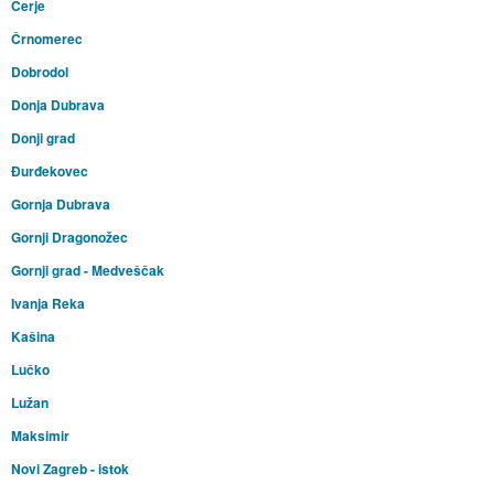
Cerje
Črnomerec
Dobrodol
Donja Dubrava
Donji grad
Đurđekovec
Gornja Dubrava
Gornji Dragonožec
Gornji grad - Medveščak
Ivanja Reka
Kašina
Lučko
Lužan
Maksimir
Novi Zagreb - istok