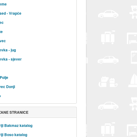
jeme
sed - Vrapče
ec
te
vec
evka - jug
evka - sjever
Polje
ec Donji
b
ZANE STRANICE
iji Bakmaz katalog
iji Boso katalog