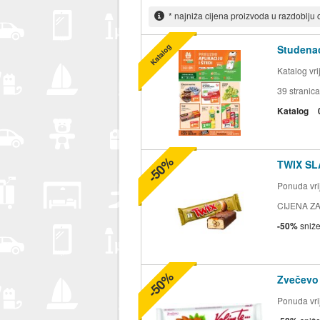
* najniža cijena proizvoda u razdoblju
Katalog
Studenac
Katalog vr
39
stranica
Katalog
-50%
TWIX SL
Ponuda vrij
CIJENA ZA
-50%
sniž
-50%
Zvečevo
Ponuda vrij