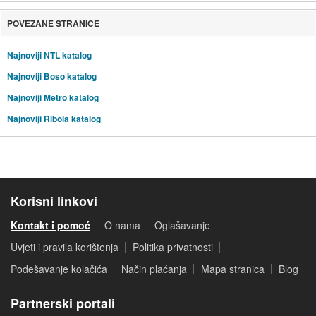
POVEZANE STRANICE
Najnoviji NTL katalog
Najnoviji Boso katalog
Najnoviji Metro katalog
Najnoviji Ribola katalog
Korisni linkovi
Kontakt i pomoć
O nama
Oglašavanje
Uvjeti i pravila korištenja
Politika privatnosti
Podešavanje kolačića
Način plaćanja
Mapa stranica
Blog
Partnerski portali