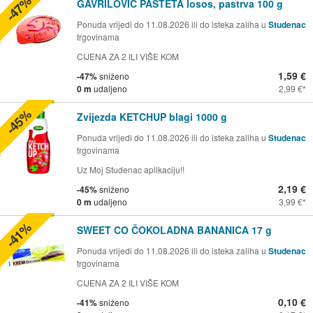
-47%
GAVRILOVIĆ PAŠTETA losos, pastrva 100 g
Ponuda vrijedi do 11.08.2026 ili do isteka zaliha u
Studenac
trgovinama
CIJENA ZA 2 ILI VIŠE KOM
1,59 €
-47%
sniženo
0 m
udaljeno
2,99 €
-45%
Zvijezda KETCHUP blagi 1000 g
Ponuda vrijedi do 11.08.2026 ili do isteka zaliha u
Studenac
trgovinama
Uz Moj Studenac aplikaciju!!
2,19 €
-45%
sniženo
0 m
udaljeno
3,99 €
-41%
SWEET CO ČOKOLADNA BANANICA 17 g
Ponuda vrijedi do 11.08.2026 ili do isteka zaliha u
Studenac
trgovinama
CIJENA ZA 2 ILI VIŠE KOM
0,10 €
-41%
sniženo