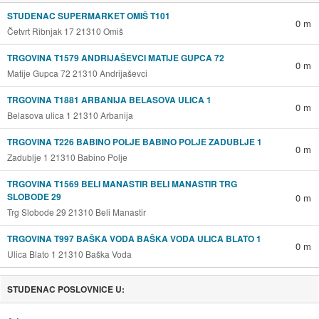
STUDENAC SUPERMARKET OMIŠ T101
0 m
Četvrt Ribnjak 17 21310 Omiš
TRGOVINA T1579 ANDRIJAŠEVCI MATIJE GUPCA 72
0 m
Matije Gupca 72 21310 Andrijaševci
TRGOVINA T1881 ARBANIJA BELASOVA ULICA 1
0 m
Belasova ulica 1 21310 Arbanija
TRGOVINA T226 BABINO POLJE BABINO POLJE ZADUBLJE 1
0 m
Zadublje 1 21310 Babino Polje
TRGOVINA T1569 BELI MANASTIR BELI MANASTIR TRG
SLOBODE 29
0 m
Trg Slobode 29 21310 Beli Manastir
TRGOVINA T997 BAŠKA VODA BAŠKA VODA ULICA BLATO 1
0 m
Ulica Blato 1 21310 Baška Voda
STUDENAC POSLOVNICE U: