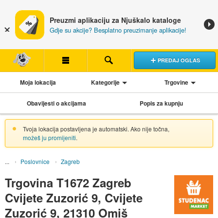
Preuzmi aplikaciju za Njuškalo kataloge
Gdje su akcije? Besplatno preuzimanje aplikacije!
PREDAJ OGLAS
Moja lokacija
Kategorije
Trgovine
Obavijesti o akcijama
Popis za kupnju
Tvoja lokacija postavljena je automatski. Ako nije točna,
možeš ju promijeniti
.
Poslovnice
Zagreb
Trgovina T1672 Zagreb
Cvijete Zuzorić 9, Cvijete
Zuzorić 9, 21310 Omiš