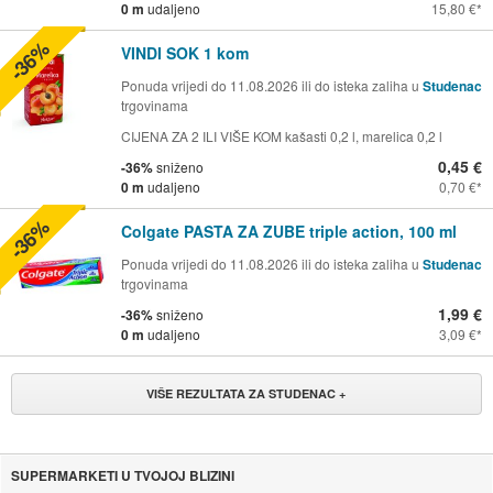
0 m
udaljeno
15,80 €
-36%
VINDI SOK 1 kom
Ponuda vrijedi do 11.08.2026 ili do isteka zaliha u
Studenac
trgovinama
CIJENA ZA 2 ILI VIŠE KOM kašasti 0,2 l, marelica 0,2 l
0,45 €
-36%
sniženo
0 m
udaljeno
0,70 €
-36%
Colgate PASTA ZA ZUBE triple action, 100 ml
Ponuda vrijedi do 11.08.2026 ili do isteka zaliha u
Studenac
trgovinama
1,99 €
-36%
sniženo
0 m
udaljeno
3,09 €
VIŠE REZULTATA ZA STUDENAC +
SUPERMARKETI U TVOJOJ BLIZINI