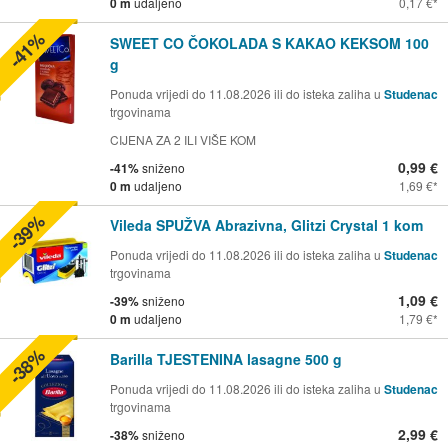
0 m
udaljeno
0,17 €
-41%
SWEET CO ČOKOLADA S KAKAO KEKSOM 100
g
Ponuda vrijedi do 11.08.2026 ili do isteka zaliha u
Studenac
trgovinama
CIJENA ZA 2 ILI VIŠE KOM
0,99 €
-41%
sniženo
0 m
udaljeno
1,69 €
-39%
Vileda SPUŽVA Abrazivna, Glitzi Crystal 1 kom
Ponuda vrijedi do 11.08.2026 ili do isteka zaliha u
Studenac
trgovinama
1,09 €
-39%
sniženo
0 m
udaljeno
1,79 €
-38%
Barilla TJESTENINA lasagne 500 g
Ponuda vrijedi do 11.08.2026 ili do isteka zaliha u
Studenac
trgovinama
2,99 €
-38%
sniženo