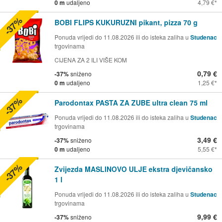
0 m
udaljeno
4,79 €
-37%
BOBI FLIPS KUKURUZNI pikant, pizza 70 g
Ponuda vrijedi do 11.08.2026 ili do isteka zaliha u
Studenac
trgovinama
CIJENA ZA 2 ILI VIŠE KOM
0,79 €
-37%
sniženo
0 m
udaljeno
1,25 €
-37%
Parodontax PASTA ZA ZUBE ultra clean 75 ml
Ponuda vrijedi do 11.08.2026 ili do isteka zaliha u
Studenac
trgovinama
3,49 €
-37%
sniženo
0 m
udaljeno
5,55 €
-37%
Zvijezda MASLINOVO ULJE ekstra djevičansko
1 l
Ponuda vrijedi do 11.08.2026 ili do isteka zaliha u
Studenac
trgovinama
9,99 €
-37%
sniženo