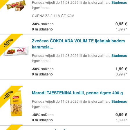
Ponuda vrijedi do 11.08.2026 ili do isteka zaliha u
Studenac
trgovinama
CIJENA ZA 2 ILI VIŠE KOM
0,95 €
-50%
sniženo
0 m
udaljeno
1,89 €
-50%
Zvečevo ČOKOLADA VOLIM TE lješnjak badem
karamela...
Ponuda vrijedi do 11.08.2026 ili do isteka zaliha u
Studenac
trgovinama
1,99 €
-50%
sniženo
0 m
udaljeno
3,99 €
-48%
Marodi TJESTENINA fusilli, penne rigate 400 g
Ponuda vrijedi do 11.08.2026 ili do isteka zaliha u
Studenac
trgovinama
0,99 €
-48%
sniženo
0 m
udaljeno
1,89 €