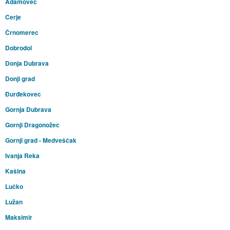
Adamovec
Cerje
Črnomerec
Dobrodol
Donja Dubrava
Donji grad
Đurđekovec
Gornja Dubrava
Gornji Dragonožec
Gornji grad - Medveščak
Ivanja Reka
Kašina
Lučko
Lužan
Maksimir