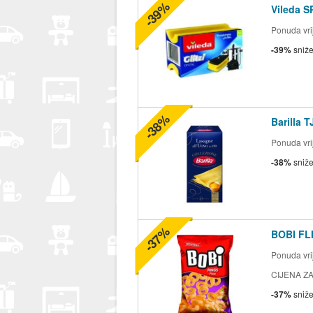
-39%
Vileda S
Ponuda vrij
-39%
sniž
-38%
Barilla 
Ponuda vrij
-38%
sniž
-37%
BOBI FLI
Ponuda vrij
CIJENA ZA
-37%
sniž