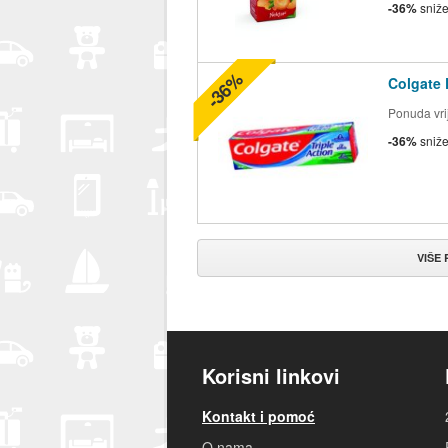
-36%
sniž
-36%
Colgate 
Ponuda vrij
-36%
sniž
VIŠE
Korisni linkovi
Kontakt i pomoć
O nama