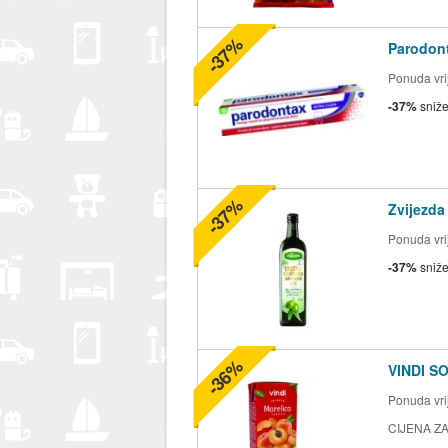
-37%
Parodont
Ponuda vrij
-37%
sniž
-37%
Zvijezda
Ponuda vrij
-37%
sniž
-36%
VINDI S
Ponuda vrij
CIJENA ZA 2