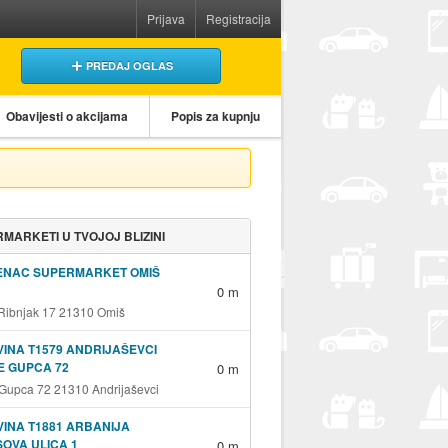
Prijava
Registracija
PREDAJ OGLAS
Obavijesti o akcijama
Popis za kupnju
MARKETI U TVOJOJ BLIZINI
ENAC SUPERMARKET OMIŠ
0 m
 Ribnjak 17 21310 Omiš
INA T1579 ANDRIJAŠEVCI
E GUPCA 72
0 m
 Gupca 72 21310 Andrijaševci
INA T1881 ARBANIJA
OVA ULICA 1
0 m