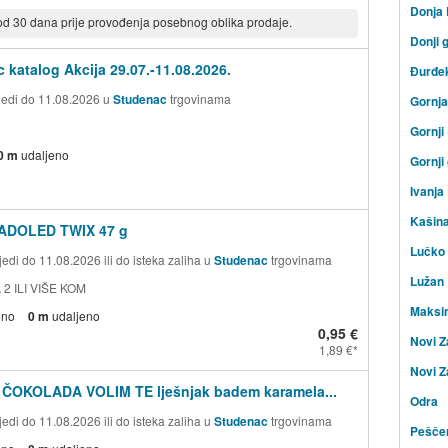
Donja
 od 30 dana prije provođenja posebnog oblika prodaje.
Donji 
 katalog Akcija 29.07.-11.08.2026.
Đurđe
ijedi do 11.08.2026 u
Studenac
trgovinama
Gornj
Gornji
0 m
udaljeno
Gornji
Ivanja
Kašin
ADOLED TWIX 47 g
Lučko
edi do 11.08.2026 ili do isteka zaliha u
Studenac
trgovinama
Lužan
 2 ILI VIŠE KOM
Maksi
eno
0 m
udaljeno
0,95 €
Novi Z
1,89 €
Novi Z
 ČOKOLADA VOLIM TE lješnjak badem karamela...
Odra
edi do 11.08.2026 ili do isteka zaliha u
Studenac
trgovinama
Peščen