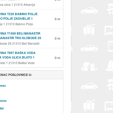
va ulica 1 21310 Arbanija
INA T226 BABINO POLJE
O POLJE ZADUBLJE 1
0 m
je 1 21310 Babino Polje
INA T1569 BELI MANASTIR
MANASTIR TRG SLOBODE 29
0 m
obode 29 21310 Beli Manastir
INA T997 BAŠKA VODA
 VODA ULICA BLATO 1
0 m
Blato 1 21310 Baška Voda
NAC POSLOVNICE U:
ovec
erec
dol