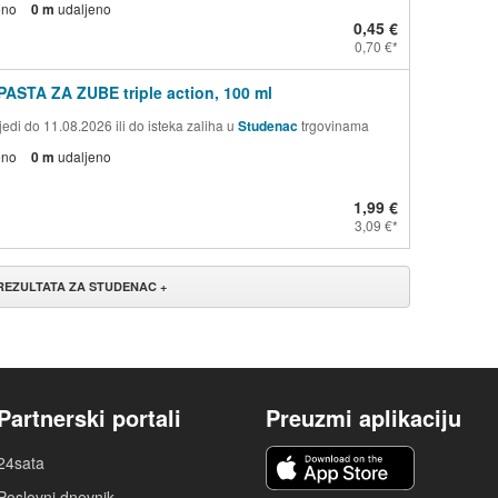
eno
0 m
udaljeno
0,45 €
0,70 €
PASTA ZA ZUBE triple action, 100 ml
edi do 11.08.2026 ili do isteka zaliha u
Studenac
trgovinama
eno
0 m
udaljeno
1,99 €
3,09 €
 REZULTATA ZA STUDENAC +
Partnerski portali
Preuzmi aplikaciju
24sata
Poslovni dnevnik