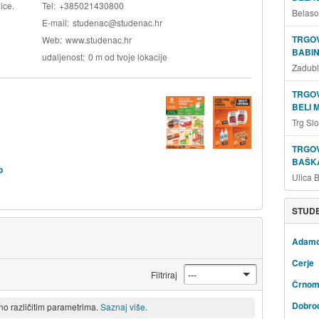
ice.
Tel
+385021430800
Belaso
E-mail
studenac@studenac.hr
TRGOV
Web
www.studenac.hr
BABIN
udaljenost
0 m od tvoje lokacije
Zadubl
TRGOV
BELI 
Trg Sl
TRGOV
BAŠKA
b
Ulica 
STUDE
Adam
Cerje
Filtriraj
Črnom
Dobro
eno različitim parametrima.
Saznaj više.