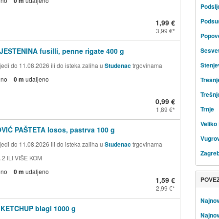
eno
0 m
udaljeno
Podsl
Podsu
1,99 €
3,99 €
Popov
JESTENINA fusilli, penne rigate 400 g
Sesve
Stenje
edi do 11.08.2026 ili do isteka zaliha u
Studenac
trgovinama
eno
0 m
udaljeno
Trešnj
Trešnj
0,99 €
Trnje
1,89 €
Veliko 
VIĆ PAŠTETA losos, pastrva 100 g
Vugrov
edi do 11.08.2026 ili do isteka zaliha u
Studenac
trgovinama
Zagre
 2 ILI VIŠE KOM
eno
0 m
udaljeno
1,59 €
POVE
2,99 €
Najnov
 KETCHUP blagi 1000 g
Najnov