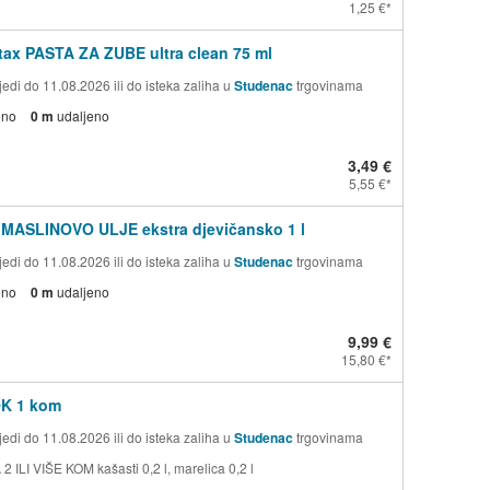
1,25 €
ax PASTA ZA ZUBE ultra clean 75 ml
edi do 11.08.2026 ili do isteka zaliha u
Studenac
trgovinama
eno
0 m
udaljeno
3,49 €
5,55 €
 MASLINOVO ULJE ekstra djevičansko 1 l
edi do 11.08.2026 ili do isteka zaliha u
Studenac
trgovinama
eno
0 m
udaljeno
9,99 €
15,80 €
OK 1 kom
edi do 11.08.2026 ili do isteka zaliha u
Studenac
trgovinama
 ILI VIŠE KOM kašasti 0,2 l, marelica 0,2 l