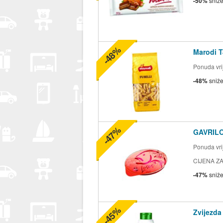
-50%
sniž
-48%
Marodi T
Ponuda vrij
-48%
sniž
-47%
GAVRILO
Ponuda vrij
CIJENA ZA
-47%
sniž
-45%
Zvijezda