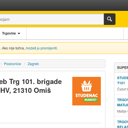
Trgovine
. Ako nije točna,
možeš ju promijeniti
.
Poslovnice
Zagreb
SUPER
STUD
eb Trg 101. brigade
T101
e HV, 21310 Omiš
Četvrt
TRGOV
MATIJ
Matije
TRGOV
BELAS