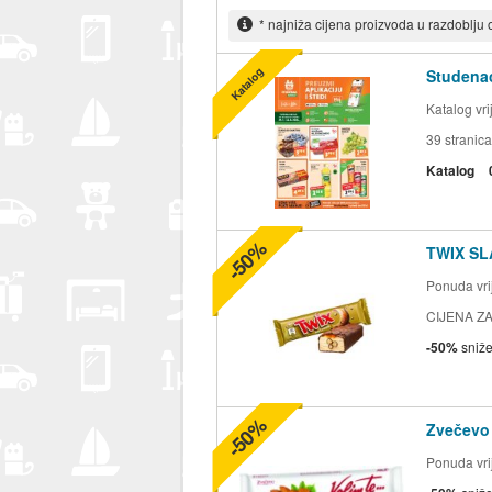
* najniža cijena proizvoda u razdoblju
Katalog
Studenac
Katalog vr
39
stranica
Katalog
-50%
TWIX SL
Ponuda vrij
CIJENA ZA
-50%
sniž
-50%
Zvečevo
Ponuda vrij