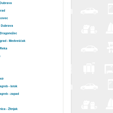
 Dubrava
grad
kovec
a Dubrava
 Dragonožec
 grad - Medveščak
 Reka
a
mir
agreb - istok
agreb - zapad
ica - Žitnjak