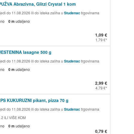
PUŽVA Abrazivna, Glitzi Crystal 1 kom
edi do 11.08.2026 ili do isteka zaliha u
Studenac
trgovinama
eno
0 m
udaljeno
1,09 €
1,79 €
TJESTENINA lasagne 500 g
edi do 11.08.2026 ili do isteka zaliha u
Studenac
trgovinama
eno
0 m
udaljeno
2,99 €
4,79 €
PS KUKURUZNI pikant, pizza 70 g
edi do 11.08.2026 ili do isteka zaliha u
Studenac
trgovinama
 2 ILI VIŠE KOM
eno
0 m
udaljeno
0,79 €