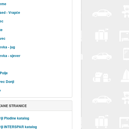
jeme
sed - Vrapče
ec
te
vec
evka - jug
evka - sjever
Polje
ec Donji
b
ZANE STRANICE
iji Plodine katalog
iji INTERSPAR katalog