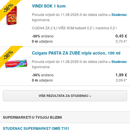
-36%
VINDI SOK 1 kom
Ponuda vrijedi do 11.08.2026 ili do isteka zaliha u
Studenac
trgovinama
CIJENA ZA 2 ILI VIŠE KOM kašasti 0,2 l, marelica 0,2 l
0,45 €
-36%
sniženo
0 m
udaljeno
0,70 €
-36%
Colgate PASTA ZA ZUBE triple action, 100 ml
Ponuda vrijedi do 11.08.2026 ili do isteka zaliha u
Studenac
trgovinama
1,99 €
-36%
sniženo
0 m
udaljeno
3,09 €
VIŠE REZULTATA ZA STUDENAC +
SUPERMARKETI U TVOJOJ BLIZINI
STUDENAC SUPERMARKET OMIŠ T101