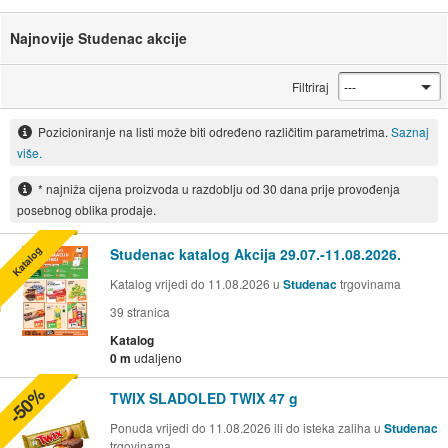
Najnovije Studenac akcije
Filtriraj
Pozicioniranje na listi može biti određeno različitim parametrima.
Saznaj
više.
* najniža cijena proizvoda u razdoblju od 30 dana prije provođenja
posebnog oblika prodaje.
Katalog
Studenac katalog Akcija 29.07.-11.08.2026.
Katalog vrijedi do 11.08.2026 u
Studenac
trgovinama
39
stranica
Katalog
0 m
udaljeno
-50%
TWIX SLADOLED TWIX 47 g
Ponuda vrijedi do 11.08.2026 ili do isteka zaliha u
Studenac
trgovinama