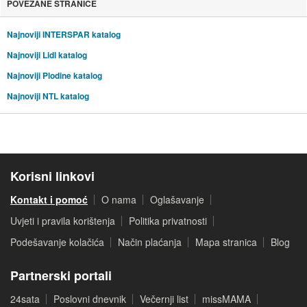
POVEZANE STRANICE
Najnoviji INTERSPAR katalog
Najnoviji Lidl katalog
Najnoviji Plodine katalog
Najnoviji NTL katalog
Korisni linkovi
Kontakt i pomoć
O nama
Oglašavanje
Uvjeti i pravila korištenja
Politika privatnosti
Podešavanje kolačića
Način plaćanja
Mapa stranica
Blog
Partnerski portali
24sata
Poslovni dnevnik
Večernji list
missMAMA