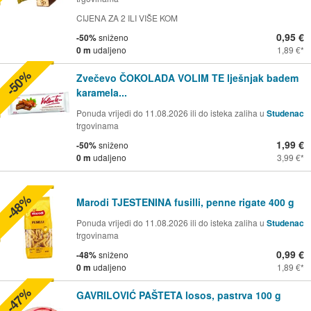
CIJENA ZA 2 ILI VIŠE KOM
0,95 €
-50%
sniženo
0 m
udaljeno
1,89 €
-50%
Zvečevo ČOKOLADA VOLIM TE lješnjak badem
karamela...
Ponuda vrijedi do 11.08.2026 ili do isteka zaliha u
Studenac
trgovinama
1,99 €
-50%
sniženo
0 m
udaljeno
3,99 €
-48%
Marodi TJESTENINA fusilli, penne rigate 400 g
Ponuda vrijedi do 11.08.2026 ili do isteka zaliha u
Studenac
trgovinama
0,99 €
-48%
sniženo
0 m
udaljeno
1,89 €
-47%
GAVRILOVIĆ PAŠTETA losos, pastrva 100 g