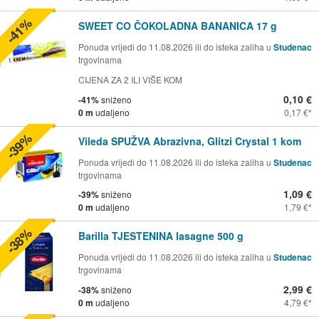
-41%
SWEET CO ČOKOLADNA BANANICA 17 g
Ponuda vrijedi do 11.08.2026 ili do isteka zaliha u
Studenac
trgovinama
CIJENA ZA 2 ILI VIŠE KOM
0,10 €
-41%
sniženo
0 m
udaljeno
0,17 €
-39%
Vileda SPUŽVA Abrazivna, Glitzi Crystal 1 kom
Ponuda vrijedi do 11.08.2026 ili do isteka zaliha u
Studenac
trgovinama
1,09 €
-39%
sniženo
0 m
udaljeno
1,79 €
-38%
Barilla TJESTENINA lasagne 500 g
Ponuda vrijedi do 11.08.2026 ili do isteka zaliha u
Studenac
trgovinama
2,99 €
-38%
sniženo
0 m
udaljeno
4,79 €