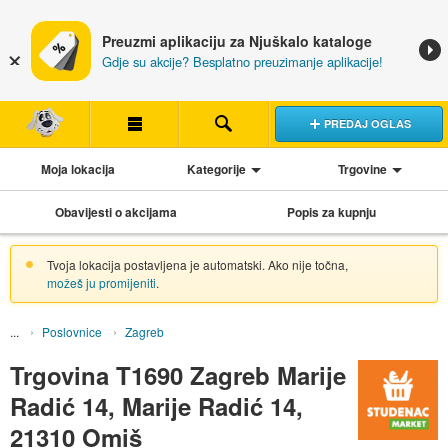
Preuzmi aplikaciju za Njuškalo kataloge
Gdje su akcije? Besplatno preuzimanje aplikacije!
PREDAJ OGLAS
Moja lokacija
Kategorije
Trgovine
Obavijesti o akcijama
Popis za kupnju
Tvoja lokacija postavljena je automatski. Ako nije točna,
možeš ju promijeniti
.
Poslovnice
Zagreb
Trgovina T1690 Zagreb Marije
Radić 14, Marije Radić 14,
21310 Omiš