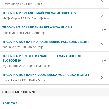
0 m
Četvrt Ribnjak 17 21310 Omiš
TRGOVINA T1579 ANDRIJAŠEVCI MATIJE GUPCA 72
0 m
Matije Gupca 72 21310 Andrijaševci
TRGOVINA T1881 ARBANIJA BELASOVA ULICA 1
0 m
Belasova ulica 1 21310 Arbanija
TRGOVINA T226 BABINO POLJE BABINO POLJE ZADUBLJE 1
0 m
Zadublje 1 21310 Babino Polje
TRGOVINA T1569 BELI MANASTIR BELI MANASTIR TRG
SLOBODE 29
0 m
Trg Slobode 29 21310 Beli Manastir
TRGOVINA T997 BAŠKA VODA BAŠKA VODA ULICA BLATO 1
0 m
Ulica Blato 1 21310 Baška Voda
STUDENAC POSLOVNICE U:
Adamovec