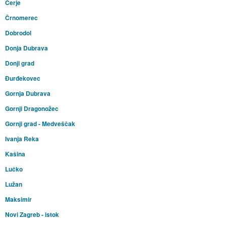
Cerje
Črnomerec
Dobrodol
Donja Dubrava
Donji grad
Đurđekovec
Gornja Dubrava
Gornji Dragonožec
Gornji grad - Medveščak
Ivanja Reka
Kašina
Lučko
Lužan
Maksimir
Novi Zagreb - istok