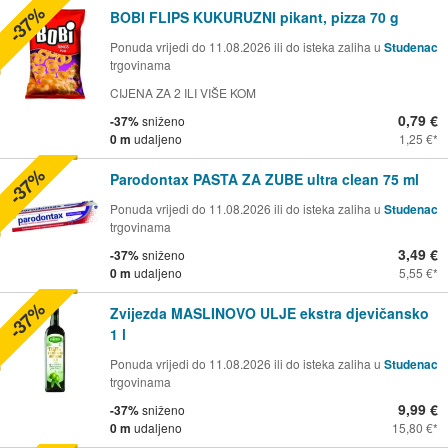
-37%
BOBI FLIPS KUKURUZNI pikant, pizza 70 g
Ponuda vrijedi do 11.08.2026 ili do isteka zaliha u
Studenac
trgovinama
CIJENA ZA 2 ILI VIŠE KOM
0,79 €
-37%
sniženo
0 m
udaljeno
1,25 €
-37%
Parodontax PASTA ZA ZUBE ultra clean 75 ml
Ponuda vrijedi do 11.08.2026 ili do isteka zaliha u
Studenac
trgovinama
3,49 €
-37%
sniženo
0 m
udaljeno
5,55 €
-37%
Zvijezda MASLINOVO ULJE ekstra djevičansko
1 l
Ponuda vrijedi do 11.08.2026 ili do isteka zaliha u
Studenac
trgovinama
9,99 €
-37%
sniženo
0 m
udaljeno
15,80 €