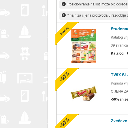
Pozicioniranje na listi može biti određ
* najniža cijena proizvoda u razdoblju
Katalog
Studenac
Katalog vr
39
stranica
Katalog
-50%
TWIX SL
Ponuda vrij
CIJENA ZA
-50%
sniž
-50%
Zvečevo