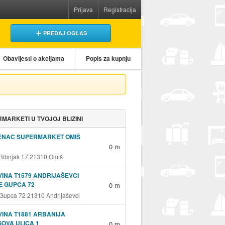
Prijava
Registracija
PREDAJ OGLAS
Obavijesti o akcijama
Popis za kupnju
MARKETI U TVOJOJ BLIZINI
ENAC SUPERMARKET OMIŠ
0 m
 Ribnjak 17 21310 Omiš
INA T1579 ANDRIJAŠEVCI
E GUPCA 72
0 m
 Gupca 72 21310 Andrijaševci
INA T1881 ARBANIJA
OVA ULICA 1
0 m