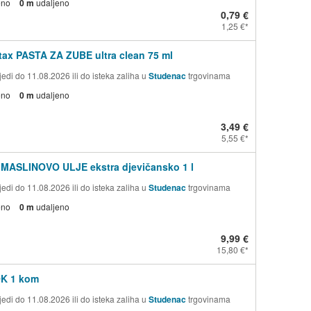
eno
0 m
udaljeno
0,79 €
1,25 €
ax PASTA ZA ZUBE ultra clean 75 ml
edi do 11.08.2026 ili do isteka zaliha u
Studenac
trgovinama
eno
0 m
udaljeno
3,49 €
5,55 €
 MASLINOVO ULJE ekstra djevičansko 1 l
edi do 11.08.2026 ili do isteka zaliha u
Studenac
trgovinama
eno
0 m
udaljeno
9,99 €
15,80 €
OK 1 kom
edi do 11.08.2026 ili do isteka zaliha u
Studenac
trgovinama