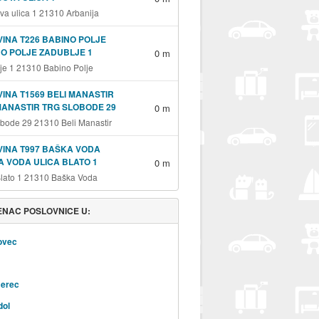
va ulica 1 21310 Arbanija
INA T226 BABINO POLJE
O POLJE ZADUBLJE 1
0 m
je 1 21310 Babino Polje
INA T1569 BELI MANASTIR
MANASTIR TRG SLOBODE 29
0 m
obode 29 21310 Beli Manastir
INA T997 BAŠKA VODA
 VODA ULICA BLATO 1
0 m
Blato 1 21310 Baška Voda
NAC POSLOVNICE U:
ovec
erec
dol