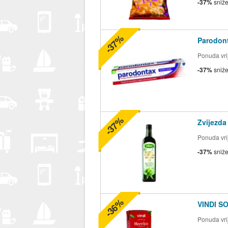
-37%
sniž
-37%
Parodont
Ponuda vrij
-37%
sniž
-37%
Zvijezda
Ponuda vrij
-37%
sniž
-36%
VINDI S
Ponuda vrij