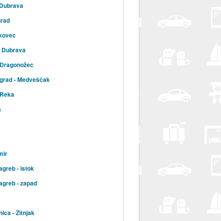
 Dubrava
grad
kovec
a Dubrava
 Dragonožec
 grad - Medveščak
 Reka
a
mir
agreb - istok
agreb - zapad
ica - Žitnjak