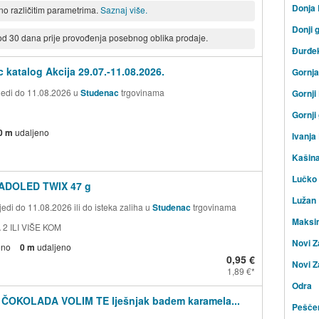
Donja
eno različitim parametrima.
Saznaj više.
Donji 
 od 30 dana prije provođenja posebnog oblika prodaje.
Đurđe
 katalog Akcija 29.07.-11.08.2026.
Gornj
ijedi do 11.08.2026 u
Studenac
trgovinama
Gornji
Gornji
0 m
udaljeno
Ivanja
Kašin
Lučko
ADOLED TWIX 47 g
Lužan
edi do 11.08.2026 ili do isteka zaliha u
Studenac
trgovinama
Maksi
 2 ILI VIŠE KOM
Novi Z
eno
0 m
udaljeno
0,95 €
Novi Z
1,89 €
Odra
 ČOKOLADA VOLIM TE lješnjak badem karamela...
Peščen