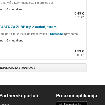
 ILI VIŠE KOM kašasti 0,2 l, marelica 0,2 l
eno
0 m
udaljeno
0,45 €
0,70 €
PASTA ZA ZUBE triple action, 100 ml
edi do 11.08.2026 ili do isteka zaliha u
Studenac
trgovinama
eno
0 m
udaljeno
1,99 €
3,09 €
 REZULTATA ZA STUDENAC +
Partnerski portali
Preuzmi aplikaciju
24sata