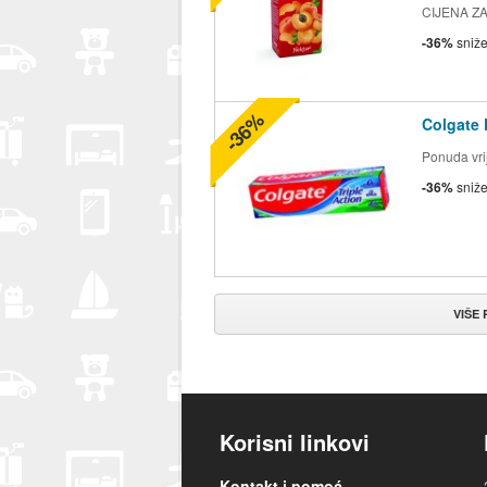
CIJENA ZA 2
-36%
sniž
-36%
Colgate 
Ponuda vrij
-36%
sniž
VIŠE
Korisni linkovi
Kontakt i pomoć