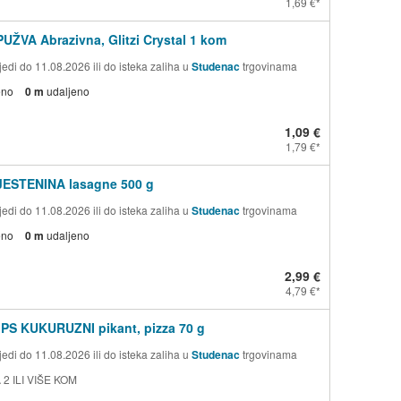
1,69 €
PUŽVA Abrazivna, Glitzi Crystal 1 kom
edi do 11.08.2026 ili do isteka zaliha u
Studenac
trgovinama
eno
0 m
udaljeno
1,09 €
1,79 €
TJESTENINA lasagne 500 g
edi do 11.08.2026 ili do isteka zaliha u
Studenac
trgovinama
eno
0 m
udaljeno
2,99 €
4,79 €
PS KUKURUZNI pikant, pizza 70 g
edi do 11.08.2026 ili do isteka zaliha u
Studenac
trgovinama
 2 ILI VIŠE KOM