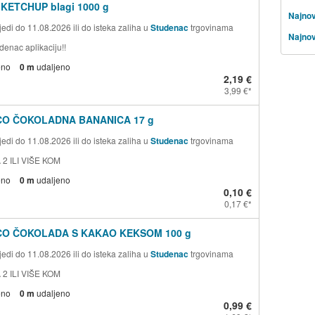
 KETCHUP blagi 1000 g
Najnov
edi do 11.08.2026 ili do isteka zaliha u
Studenac
trgovinama
Najnov
denac aplikaciju!!
eno
0 m
udaljeno
2,19 €
3,99 €
CO ČOKOLADNA BANANICA 17 g
edi do 11.08.2026 ili do isteka zaliha u
Studenac
trgovinama
 2 ILI VIŠE KOM
eno
0 m
udaljeno
0,10 €
0,17 €
CO ČOKOLADA S KAKAO KEKSOM 100 g
edi do 11.08.2026 ili do isteka zaliha u
Studenac
trgovinama
 2 ILI VIŠE KOM
eno
0 m
udaljeno
0,99 €