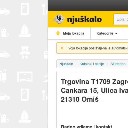
Moja lokacija
Kategorije
Tvoja lokacija postavljena je automatski
Njuškalo
Katalozi i akcije
Studenac
Trgovina T1709 Zagr
Cankara 15, Ulica Iv
21310 Omiš
Radno vrijeme i kontakt