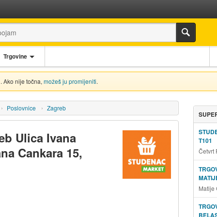
Trgovine
. Ako nije točna,
možeš ju promijeniti
.
Poslovnice
Zagreb
SUPER
STUD
eb Ulica Ivana
T101
ana Cankara 15,
Četvrt
TRGOV
MATIJ
Matije
TRGOV
BELAS