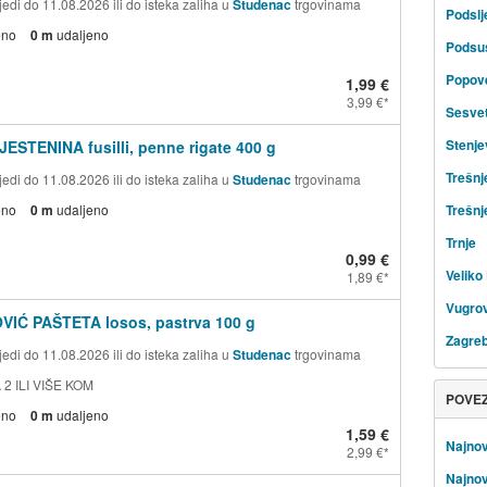
edi do 11.08.2026 ili do isteka zaliha u
Studenac
trgovinama
Podsl
eno
0 m
udaljeno
Podsu
Popov
1,99 €
3,99 €
Sesve
Stenje
JESTENINA fusilli, penne rigate 400 g
Trešnj
edi do 11.08.2026 ili do isteka zaliha u
Studenac
trgovinama
eno
0 m
udaljeno
Trešnj
Trnje
0,99 €
Veliko 
1,89 €
Vugrov
VIĆ PAŠTETA losos, pastrva 100 g
Zagre
edi do 11.08.2026 ili do isteka zaliha u
Studenac
trgovinama
 2 ILI VIŠE KOM
POVE
eno
0 m
udaljeno
1,59 €
Najnov
2,99 €
Najnov