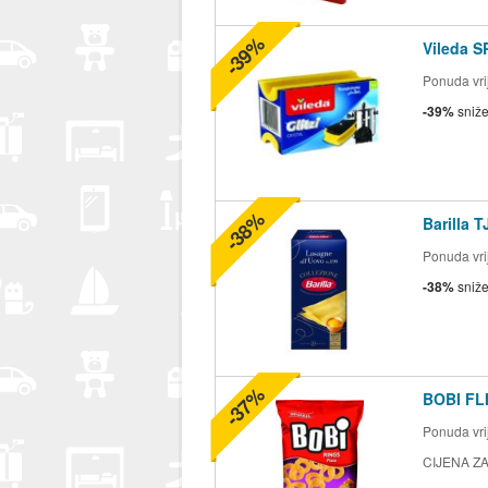
-39%
Vileda S
Ponuda vrij
-39%
sniž
-38%
Barilla 
Ponuda vrij
-38%
sniž
-37%
BOBI FLI
Ponuda vrij
CIJENA ZA