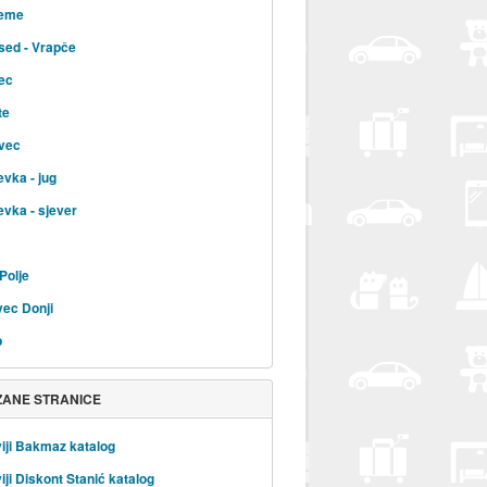
jeme
sed - Vrapče
ec
te
vec
evka - jug
evka - sjever
Polje
ec Donji
b
ZANE STRANICE
iji Bakmaz katalog
iji Diskont Stanić katalog