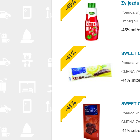
-45%
Zvijezda
Ponuda vrij
Uz Moj Stu
-45%
sniž
-41%
SWEET 
Ponuda vrij
CIJENA ZA
-41%
sniž
-41%
SWEET 
Ponuda vrij
CIJENA ZA
-41%
sniž