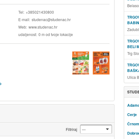
Belaso
Tel
+385021430800
TRGOV
E-mail
studenac@studenac.hr
BABIN
Web
www.studenac.hr
Zadubl
udaljenost
0 m od tvoje lokacije
TRGOV
BELI 
Trg Sl
TRGOV
BAŠKA
Ulica 
b
STUDE
Adam
Cerje
Črnom
Filtriraj
Dobro