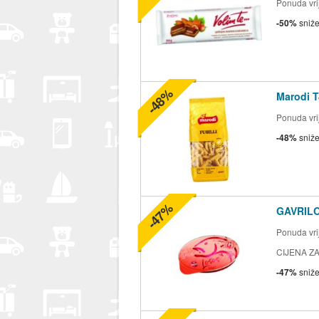
Ponuda vrij
-50%
sniž
-48%
Marodi T
Ponuda vrij
-48%
sniž
-47%
GAVRILO
Ponuda vrij
CIJENA ZA
-47%
sniž