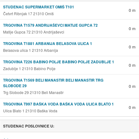
STUDENAC SUPERMARKET OMIŠ T101
0 m
Četvrt Ribnjak 17 21310 Omiš
TRGOVINA T1579 ANDRIJAŠEVCI MATIJE GUPCA 72
0 m
Matije Gupca 72 21310 Andrijaševci
TRGOVINA T1881 ARBANIJA BELASOVA ULICA 1
0 m
Belasova ulica 1 21310 Arbanija
TRGOVINA T226 BABINO POLJE BABINO POLJE ZADUBLJE 1
0 m
Zadublje 1 21310 Babino Polje
TRGOVINA T1569 BELI MANASTIR BELI MANASTIR TRG
SLOBODE 29
0 m
Trg Slobode 29 21310 Beli Manastir
TRGOVINA T997 BAŠKA VODA BAŠKA VODA ULICA BLATO 1
0 m
Ulica Blato 1 21310 Baška Voda
STUDENAC POSLOVNICE U: