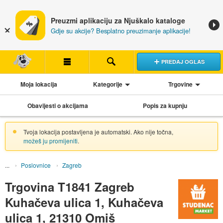
Preuzmi aplikaciju za Njuškalo kataloge
Gdje su akcije? Besplatno preuzimanje aplikacije!
PREDAJ OGLAS
Moja lokacija
Kategorije
Trgovine
Obavijesti o akcijama
Popis za kupnju
Tvoja lokacija postavljena je automatski. Ako nije točna,
možeš ju promijeniti
.
Poslovnice
Zagreb
Trgovina T1841 Zagreb
Kuhačeva ulica 1, Kuhačeva
ulica 1, 21310 Omiš