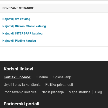
POVEZANE STRANICE
Najnoviji dm katalog
Najnoviji Diskont Stanić katalog
Najnoviji INTERSPAR katalog
Najnoviji Plodine katalog
Korisni linkovi
Kontakt i pomoć
O nama
Oglašavanje
Uvjeti i pravila korištenja
Politika privatnosti
Podešavanje kolačića
Način plaćanja
Mapa stranica
Blog
Partnerski portali