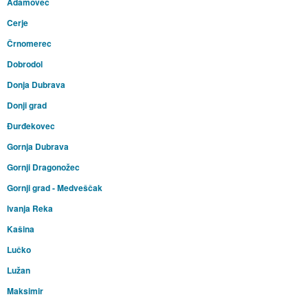
Adamovec
Cerje
Črnomerec
Dobrodol
Donja Dubrava
Donji grad
Đurđekovec
Gornja Dubrava
Gornji Dragonožec
Gornji grad - Medveščak
Ivanja Reka
Kašina
Lučko
Lužan
Maksimir