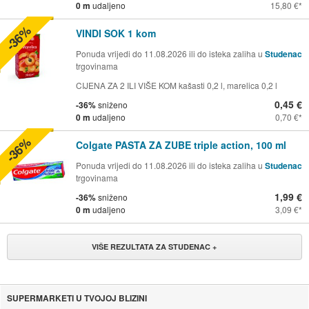
0 m
udaljeno
15,80 €
-36%
VINDI SOK 1 kom
Ponuda vrijedi do 11.08.2026 ili do isteka zaliha u
Studenac
trgovinama
CIJENA ZA 2 ILI VIŠE KOM kašasti 0,2 l, marelica 0,2 l
0,45 €
-36%
sniženo
0 m
udaljeno
0,70 €
-36%
Colgate PASTA ZA ZUBE triple action, 100 ml
Ponuda vrijedi do 11.08.2026 ili do isteka zaliha u
Studenac
trgovinama
1,99 €
-36%
sniženo
0 m
udaljeno
3,09 €
VIŠE REZULTATA ZA STUDENAC +
SUPERMARKETI U TVOJOJ BLIZINI