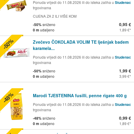
Ponuda vrijedi do 11.08.2026 ili do isteka zaliha u
Studenac
trgovinama
CIJENA ZA 2 ILI VIŠE KOM
0,95 €
-50%
sniženo
0 m
udaljeno
1,89 €
-50%
Zvečevo ČOKOLADA VOLIM TE lješnjak badem
karamela...
Ponuda vrijedi do 11.08.2026 ili do isteka zaliha u
Studenac
trgovinama
1,99 €
-50%
sniženo
0 m
udaljeno
3,99 €
-48%
Marodi TJESTENINA fusilli, penne rigate 400 g
Ponuda vrijedi do 11.08.2026 ili do isteka zaliha u
Studenac
trgovinama
0,99 €
-48%
sniženo
0 m
udaljeno
1,89 €