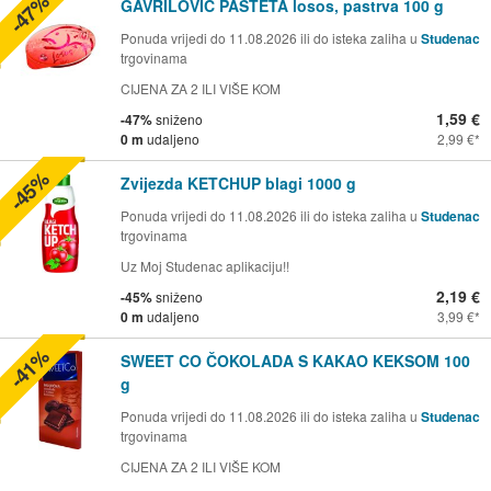
-47%
GAVRILOVIĆ PAŠTETA losos, pastrva 100 g
Ponuda vrijedi do 11.08.2026 ili do isteka zaliha u
Studenac
trgovinama
CIJENA ZA 2 ILI VIŠE KOM
1,59 €
-47%
sniženo
0 m
udaljeno
2,99 €
-45%
Zvijezda KETCHUP blagi 1000 g
Ponuda vrijedi do 11.08.2026 ili do isteka zaliha u
Studenac
trgovinama
Uz Moj Studenac aplikaciju!!
2,19 €
-45%
sniženo
0 m
udaljeno
3,99 €
-41%
SWEET CO ČOKOLADA S KAKAO KEKSOM 100
g
Ponuda vrijedi do 11.08.2026 ili do isteka zaliha u
Studenac
trgovinama
CIJENA ZA 2 ILI VIŠE KOM