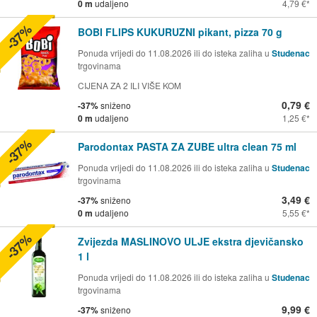
0 m
udaljeno
4,79 €
-37%
BOBI FLIPS KUKURUZNI pikant, pizza 70 g
Ponuda vrijedi do 11.08.2026 ili do isteka zaliha u
Studenac
trgovinama
CIJENA ZA 2 ILI VIŠE KOM
0,79 €
-37%
sniženo
0 m
udaljeno
1,25 €
-37%
Parodontax PASTA ZA ZUBE ultra clean 75 ml
Ponuda vrijedi do 11.08.2026 ili do isteka zaliha u
Studenac
trgovinama
3,49 €
-37%
sniženo
0 m
udaljeno
5,55 €
-37%
Zvijezda MASLINOVO ULJE ekstra djevičansko
1 l
Ponuda vrijedi do 11.08.2026 ili do isteka zaliha u
Studenac
trgovinama
9,99 €
-37%
sniženo