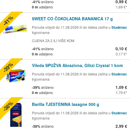
0,99 €
-41%
sniženo
0 m
udaljeno
1,69 €
-41%
SWEET CO ČOKOLADNA BANANICA 17 g
Ponuda vrijedi do 11.08.2026 ili do isteka zaliha u
Studenac
trgovinama
CIJENA ZA 2 ILI VIŠE KOM
0,10 €
-41%
sniženo
0 m
udaljeno
0,17 €
-39%
Vileda SPUŽVA Abrazivna, Glitzi Crystal 1 kom
Ponuda vrijedi do 11.08.2026 ili do isteka zaliha u
Studenac
trgovinama
1,09 €
-39%
sniženo
0 m
udaljeno
1,79 €
-38%
Barilla TJESTENINA lasagne 500 g
Ponuda vrijedi do 11.08.2026 ili do isteka zaliha u
Studenac
trgovinama
2,99 €
-38%
sniženo