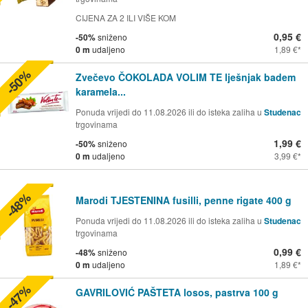
CIJENA ZA 2 ILI VIŠE KOM
0,95 €
-50%
sniženo
0 m
udaljeno
1,89 €
-50%
Zvečevo ČOKOLADA VOLIM TE lješnjak badem
karamela...
Ponuda vrijedi do 11.08.2026 ili do isteka zaliha u
Studenac
trgovinama
1,99 €
-50%
sniženo
0 m
udaljeno
3,99 €
-48%
Marodi TJESTENINA fusilli, penne rigate 400 g
Ponuda vrijedi do 11.08.2026 ili do isteka zaliha u
Studenac
trgovinama
0,99 €
-48%
sniženo
0 m
udaljeno
1,89 €
-47%
GAVRILOVIĆ PAŠTETA losos, pastrva 100 g