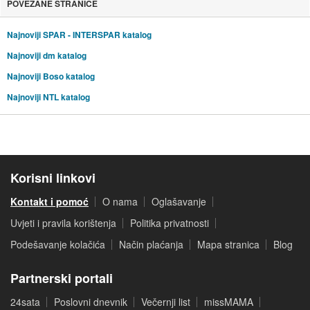
POVEZANE STRANICE
Najnoviji SPAR - INTERSPAR katalog
Najnoviji dm katalog
Najnoviji Boso katalog
Najnoviji NTL katalog
Korisni linkovi
Kontakt i pomoć
O nama
Oglašavanje
Uvjeti i pravila korištenja
Politika privatnosti
Podešavanje kolačića
Način plaćanja
Mapa stranica
Blog
Partnerski portali
24sata
Poslovni dnevnik
Večernji list
missMAMA