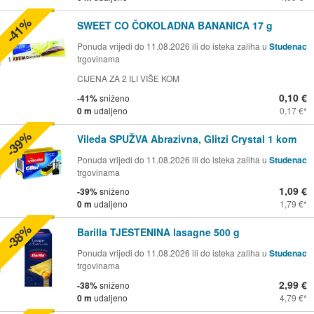
-41%
SWEET CO ČOKOLADNA BANANICA 17 g
Ponuda vrijedi do 11.08.2026 ili do isteka zaliha u
Studenac
trgovinama
CIJENA ZA 2 ILI VIŠE KOM
0,10 €
-41%
sniženo
0 m
udaljeno
0,17 €
-39%
Vileda SPUŽVA Abrazivna, Glitzi Crystal 1 kom
Ponuda vrijedi do 11.08.2026 ili do isteka zaliha u
Studenac
trgovinama
1,09 €
-39%
sniženo
0 m
udaljeno
1,79 €
-38%
Barilla TJESTENINA lasagne 500 g
Ponuda vrijedi do 11.08.2026 ili do isteka zaliha u
Studenac
trgovinama
2,99 €
-38%
sniženo
0 m
udaljeno
4,79 €