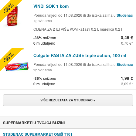
-36%
VINDI SOK 1 kom
Ponuda vrijedi do 11.08.2026 ili do isteka zaliha u
Studenac
trgovinama
CIJENA ZA 2 ILI VIŠE KOM kašasti 0,2 l, marelica 0,2 l
0,45 €
-36%
sniženo
0 m
udaljeno
0,70 €
-36%
Colgate PASTA ZA ZUBE triple action, 100 ml
Ponuda vrijedi do 11.08.2026 ili do isteka zaliha u
Studenac
trgovinama
1,99 €
-36%
sniženo
0 m
udaljeno
3,09 €
VIŠE REZULTATA ZA STUDENAC +
SUPERMARKETI U TVOJOJ BLIZINI
STUDENAC SUPERMARKET OMIŠ T101