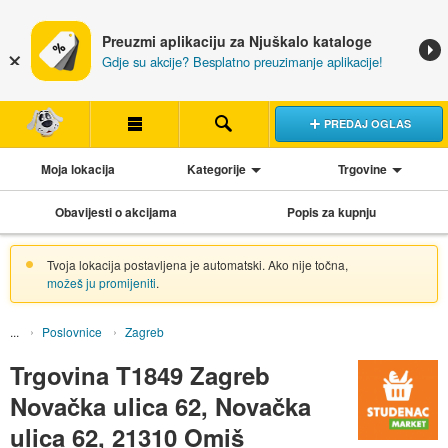
Preuzmi aplikaciju za Njuškalo kataloge
Gdje su akcije? Besplatno preuzimanje aplikacije!
PREDAJ OGLAS
Moja lokacija
Kategorije
Trgovine
Obavijesti o akcijama
Popis za kupnju
Tvoja lokacija postavljena je automatski. Ako nije točna,
možeš ju promijeniti
.
Poslovnice
Zagreb
Trgovina T1849 Zagreb
Novačka ulica 62, Novačka
ulica 62, 21310 Omiš