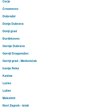
Cerje
Črnomerec
Dobrodol
Donja Dubrava
Donji grad
Đurđekovec
Gornja Dubrava
Gornji Dragonožec
Gornji grad - Medveščak
Ivanja Reka
Kašina
Lučko
Lužan
Maksimir
Novi Zagreb - istok