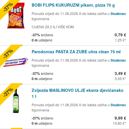
-37%
BOBI FLIPS KUKURUZNI pikant, pizza 70 g
Ponuda vrijedi do 11.08.2026 ili do isteka zaliha u
Studenac
trgovinama
CIJENA ZA 2 ILI VIŠE KOM
0,79 €
-37%
sniženo
0 m
udaljeno
1,25 €
-37%
Parodontax PASTA ZA ZUBE ultra clean 75 ml
Ponuda vrijedi do 11.08.2026 ili do isteka zaliha u
Studenac
trgovinama
3,49 €
-37%
sniženo
0 m
udaljeno
5,55 €
-37%
Zvijezda MASLINOVO ULJE ekstra djevičansko
1 l
Ponuda vrijedi do 11.08.2026 ili do isteka zaliha u
Studenac
trgovinama
9,99 €
-37%
sniženo
0 m
udaljeno
15,80 €