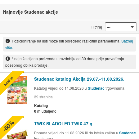
Najnovije Studenac akcije
Filtriraj
Pozicioniranje na listi može biti određeno različitim parametrima.
Saznaj
više.
* najniža cijena proizvoda u razdoblju od 30 dana prije provođenja
posebnog oblika prodaje.
Katalog
Studenac katalog Akcija 29.07.-11.08.2026.
Katalog vrijedi do 11.08.2026 u
Studenac
trgovinama
39
stranica
Katalog
0 m
udaljeno
-50%
TWIX SLADOLED TWIX 47 g
Ponuda vrijedi do 11.08.2026 ili do isteka zaliha u
Studenac
trgovinama