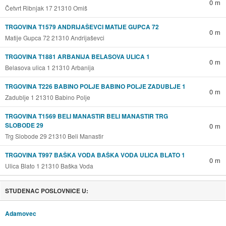
0 m
Četvrt Ribnjak 17 21310 Omiš
TRGOVINA T1579 ANDRIJAŠEVCI MATIJE GUPCA 72
0 m
Matije Gupca 72 21310 Andrijaševci
TRGOVINA T1881 ARBANIJA BELASOVA ULICA 1
0 m
Belasova ulica 1 21310 Arbanija
TRGOVINA T226 BABINO POLJE BABINO POLJE ZADUBLJE 1
0 m
Zadublje 1 21310 Babino Polje
TRGOVINA T1569 BELI MANASTIR BELI MANASTIR TRG
SLOBODE 29
0 m
Trg Slobode 29 21310 Beli Manastir
TRGOVINA T997 BAŠKA VODA BAŠKA VODA ULICA BLATO 1
0 m
Ulica Blato 1 21310 Baška Voda
STUDENAC POSLOVNICE U:
Adamovec