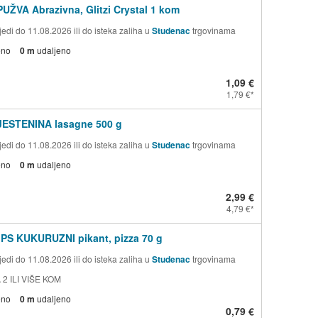
PUŽVA Abrazivna, Glitzi Crystal 1 kom
edi do 11.08.2026 ili do isteka zaliha u
Studenac
trgovinama
eno
0 m
udaljeno
1,09 €
1,79 €
TJESTENINA lasagne 500 g
edi do 11.08.2026 ili do isteka zaliha u
Studenac
trgovinama
eno
0 m
udaljeno
2,99 €
4,79 €
PS KUKURUZNI pikant, pizza 70 g
edi do 11.08.2026 ili do isteka zaliha u
Studenac
trgovinama
 2 ILI VIŠE KOM
eno
0 m
udaljeno
0,79 €