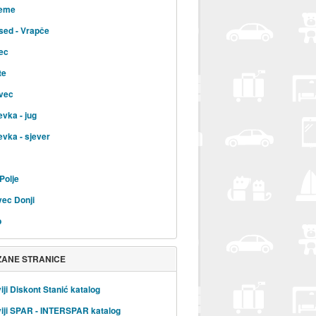
jeme
sed - Vrapče
ec
te
vec
evka - jug
evka - sjever
Polje
ec Donji
b
ZANE STRANICE
iji Diskont Stanić katalog
iji SPAR - INTERSPAR katalog