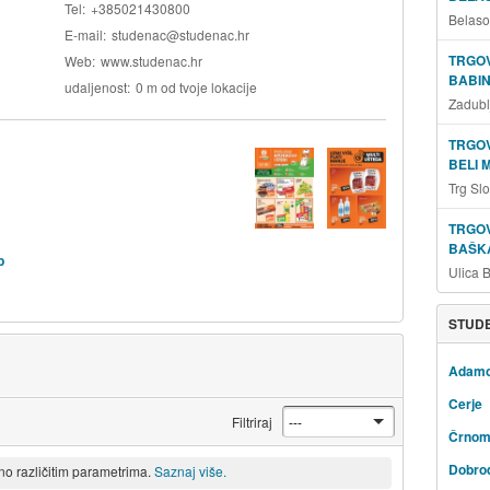
Tel
+385021430800
Belaso
E-mail
studenac@studenac.hr
TRGOV
Web
www.studenac.hr
BABIN
udaljenost
0 m od tvoje lokacije
Zadubl
TRGOV
BELI 
Trg Sl
TRGOV
BAŠKA
b
Ulica 
STUDE
Adam
Cerje
Filtriraj
Črnom
Dobro
eno različitim parametrima.
Saznaj više.