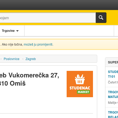
Trgovine
. Ako nije točna,
možeš ju promijeniti
.
Poslovnice
Zagreb
SUPER
STUD
reb Vukomerečka 27,
T101
310 Omiš
Četvrt
TRGOV
MATIJ
Matije
TRGOV
BELAS