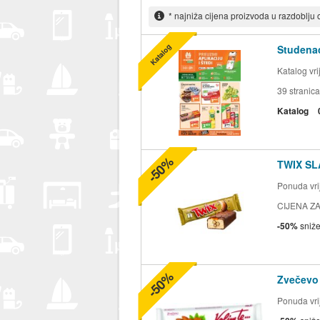
* najniža cijena proizvoda u razdoblju
Katalog
Studenac
Katalog vr
39
stranica
Katalog
-50%
TWIX SL
Ponuda vrij
CIJENA ZA
-50%
sniž
-50%
Zvečevo
Ponuda vrij