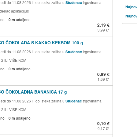
edi do 11.08.2026 ili do isteka zaliha u
Studenac
trgovinama
Najnov
denac aplikaciju!!
Najnov
eno
0 m
udaljeno
2,19 €
3,99 €
CO ČOKOLADA S KAKAO KEKSOM 100 g
edi do 11.08.2026 ili do isteka zaliha u
Studenac
trgovinama
 2 ILI VIŠE KOM
eno
0 m
udaljeno
0,99 €
1,69 €
CO ČOKOLADNA BANANICA 17 g
edi do 11.08.2026 ili do isteka zaliha u
Studenac
trgovinama
 2 ILI VIŠE KOM
eno
0 m
udaljeno
0,10 €
0,17 €