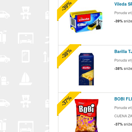
-39%
Vileda S
Ponuda vrij
-39%
sniž
-38%
Barilla 
Ponuda vrij
-38%
sniž
-37%
BOBI FLI
Ponuda vrij
CIJENA ZA
-37%
sniž