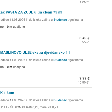
1,25 €
ax PASTA ZA ZUBE ultra clean 75 ml
edi do 11.08.2026 ili do isteka zaliha u
Studenac
trgovinama
eno
0 m
udaljeno
3,49 €
5,55 €
 MASLINOVO ULJE ekstra djevičansko 1 l
edi do 11.08.2026 ili do isteka zaliha u
Studenac
trgovinama
eno
0 m
udaljeno
9,99 €
15,80 €
OK 1 kom
edi do 11.08.2026 ili do isteka zaliha u
Studenac
trgovinama
 ILI VIŠE KOM kašasti 0,2 l, marelica 0,2 l