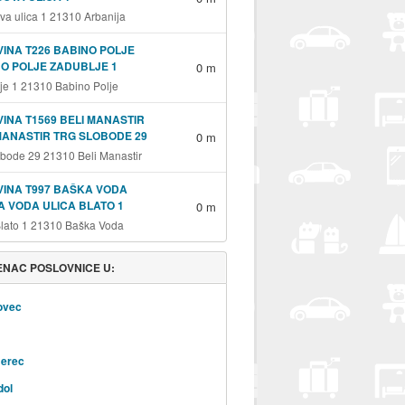
va ulica 1 21310 Arbanija
INA T226 BABINO POLJE
O POLJE ZADUBLJE 1
0 m
je 1 21310 Babino Polje
INA T1569 BELI MANASTIR
MANASTIR TRG SLOBODE 29
0 m
obode 29 21310 Beli Manastir
INA T997 BAŠKA VODA
 VODA ULICA BLATO 1
0 m
Blato 1 21310 Baška Voda
NAC POSLOVNICE U:
ovec
erec
dol