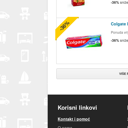
-36%
sniž
-36%
Colgate 
Ponuda vrij
-36%
sniž
VIŠE
Korisni linkovi
Kontakt i pomoć
O nama