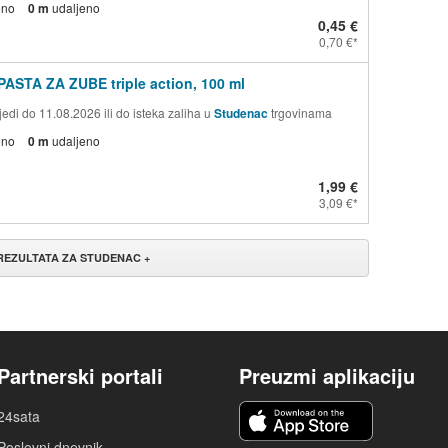
eno
0 m
udaljeno
0,45 €
0,70 €
PASTA ZA ZUBE triple action, 100 ml
edi do 11.08.2026 ili do isteka zaliha u
Studenac
trgovinama
eno
0 m
udaljeno
1,99 €
3,09 €
 REZULTATA ZA STUDENAC +
Partnerski portali
Preuzmi aplikaciju
24sata
Poslovni dnevnik