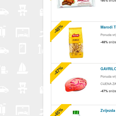
-50%
sniž
-48%
Marodi T
Ponuda vrij
-48%
sniž
-47%
GAVRILO
Ponuda vrij
CIJENA ZA
-47%
sniž
-45%
Zvijezda