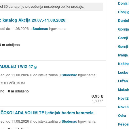
Donja
 od 30 dana prije provođenja posebnog oblika prodaje.
Donji 
 katalog Akcija 29.07.-11.08.2026.
Đurđe
ijedi do 11.08.2026 u
Studenac
trgovinama
Gornj
Gornji
0 m
udaljeno
Gornji
Ivanja
Kašin
ADOLED TWIX 47 g
Lučko
edi do 11.08.2026 ili do isteka zaliha u
Studenac
trgovinama
Lužan
 2 ILI VIŠE KOM
Maksi
eno
0 m
udaljeno
0,95 €
Novi Z
1,89 €
Novi Z
 ČOKOLADA VOLIM TE lješnjak badem karamela...
Odra
edi do 11.08.2026 ili do isteka zaliha u
Studenac
trgovinama
Peščen