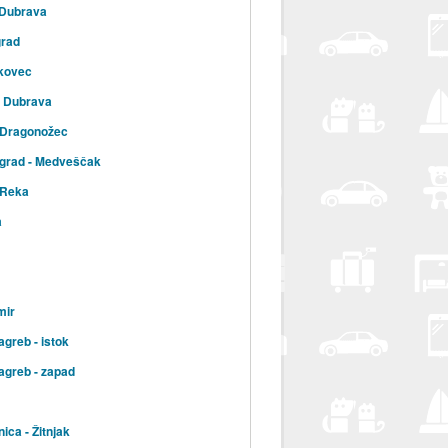
 Dubrava
grad
kovec
a Dubrava
 Dragonožec
 grad - Medveščak
 Reka
a
mir
agreb - istok
agreb - zapad
ica - Žitnjak