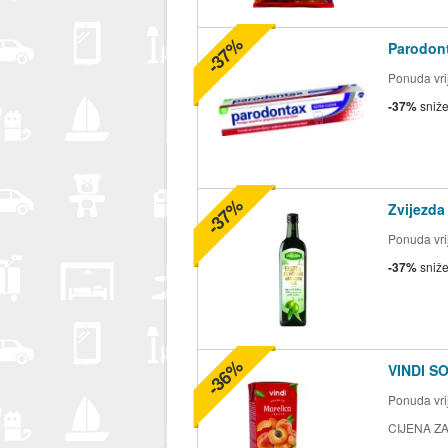
-37%
Parodont
Ponuda vrij
-37%
sniž
-37%
Zvijezda
Ponuda vrij
-37%
sniž
-36%
VINDI S
Ponuda vrij
CIJENA ZA 2