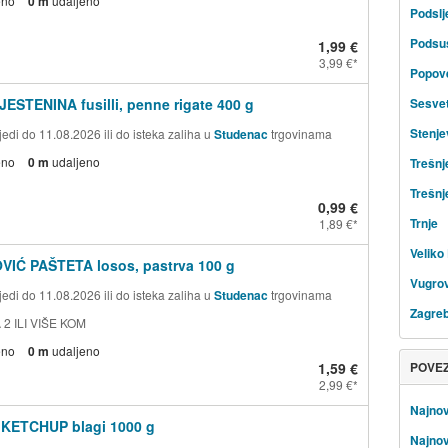
eno
0 m
udaljeno
Podsl
Podsu
1,99 €
3,99 €
Popov
JESTENINA fusilli, penne rigate 400 g
Sesve
Stenje
edi do 11.08.2026 ili do isteka zaliha u
Studenac
trgovinama
eno
0 m
udaljeno
Trešnj
Trešnj
0,99 €
Trnje
1,89 €
Veliko 
VIĆ PAŠTETA losos, pastrva 100 g
Vugrov
edi do 11.08.2026 ili do isteka zaliha u
Studenac
trgovinama
Zagre
 2 ILI VIŠE KOM
eno
0 m
udaljeno
1,59 €
POVE
2,99 €
Najnov
 KETCHUP blagi 1000 g
Najnov