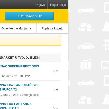
Prijava
Registracija
PREDAJ OGLAS
Obavijesti o akcijama
Popis za kupnju
MARKETI U TVOJOJ BLIZINI
ENAC SUPERMARKET OMIŠ
0 m
 Ribnjak 17 21310 Omiš
INA T1579 ANDRIJAŠEVCI
E GUPCA 72
0 m
 Gupca 72 21310 Andrijaševci
INA T1881 ARBANIJA
OVA ULICA 1
0 m