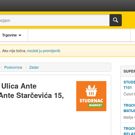
Trgovine
. Ako nije točna,
možeš ju promijeniti
.
Poslovnice
Zadar
SUPER
STUD
 Ulica Ante
T101
Ante Starčevića 15,
Četvrt
TRGOV
MATIJ
Matije
TRGOV
BELAS