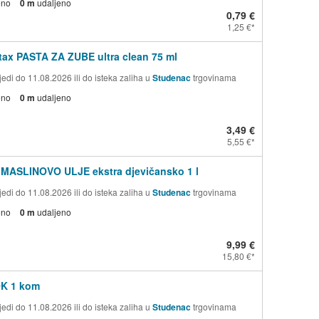
eno
0 m
udaljeno
0,79 €
1,25 €
ax PASTA ZA ZUBE ultra clean 75 ml
edi do 11.08.2026 ili do isteka zaliha u
Studenac
trgovinama
eno
0 m
udaljeno
3,49 €
5,55 €
 MASLINOVO ULJE ekstra djevičansko 1 l
edi do 11.08.2026 ili do isteka zaliha u
Studenac
trgovinama
eno
0 m
udaljeno
9,99 €
15,80 €
OK 1 kom
edi do 11.08.2026 ili do isteka zaliha u
Studenac
trgovinama