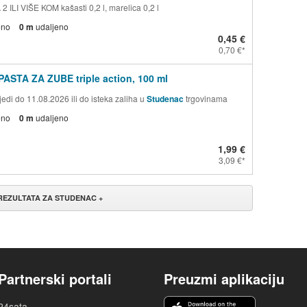
 ILI VIŠE KOM kašasti 0,2 l, marelica 0,2 l
eno
0 m
udaljeno
0,45 €
0,70 €
PASTA ZA ZUBE triple action, 100 ml
edi do 11.08.2026 ili do isteka zaliha u
Studenac
trgovinama
eno
0 m
udaljeno
1,99 €
3,09 €
 REZULTATA ZA STUDENAC +
Partnerski portali
Preuzmi aplikaciju
24sata