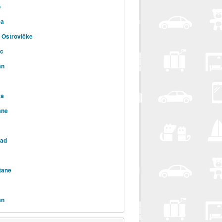
o
ca
 Ostrovičke
ac
an
ca
ane
rad
tane
an