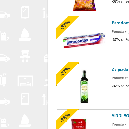
-37%
sniž
-37%
Parodont
Ponuda vrij
-37%
sniž
-37%
Zvijezda
Ponuda vrij
-37%
sniž
-36%
VINDI S
Ponuda vrij