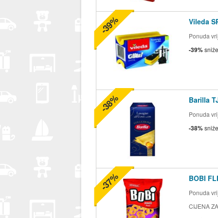
-39%
Vileda S
Ponuda vrij
-39%
sniž
-38%
Barilla 
Ponuda vrij
-38%
sniž
-37%
BOBI FLI
Ponuda vrij
CIJENA ZA