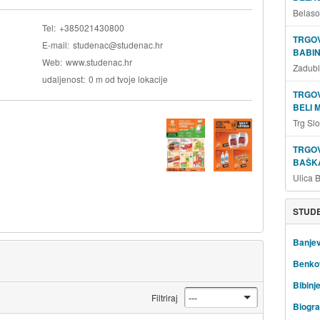
Belaso
Tel
+385021430800
TRGOV
E-mail
studenac@studenac.hr
BABIN
Web
www.studenac.hr
Zadubl
udaljenost
0 m od tvoje lokacije
TRGOV
BELI 
Trg Sl
TRGOV
BAŠKA
Ulica 
STUDE
Banjev
Benko
Bibinj
Filtriraj
Biogra