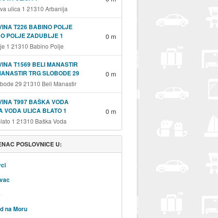
va ulica 1 21310 Arbanija
INA T226 BABINO POLJE
O POLJE ZADUBLJE 1
0 m
je 1 21310 Babino Polje
INA T1569 BELI MANASTIR
MANASTIR TRG SLOBODE 29
0 m
obode 29 21310 Beli Manastir
INA T997 BAŠKA VODA
 VODA ULICA BLATO 1
0 m
Blato 1 21310 Baška Voda
NAC POSLOVNICE U:
ci
vac
e
d na Moru