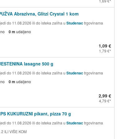
1,69 €
PUŽVA Abrazivna, Glitzi Crystal 1 kom
edi do 11.08.2026 ili do isteka zaliha u
Studenac
trgovinama
eno
0 m
udaljeno
1,09 €
1,79 €
TJESTENINA lasagne 500 g
edi do 11.08.2026 ili do isteka zaliha u
Studenac
trgovinama
eno
0 m
udaljeno
2,99 €
4,79 €
PS KUKURUZNI pikant, pizza 70 g
edi do 11.08.2026 ili do isteka zaliha u
Studenac
trgovinama
 2 ILI VIŠE KOM