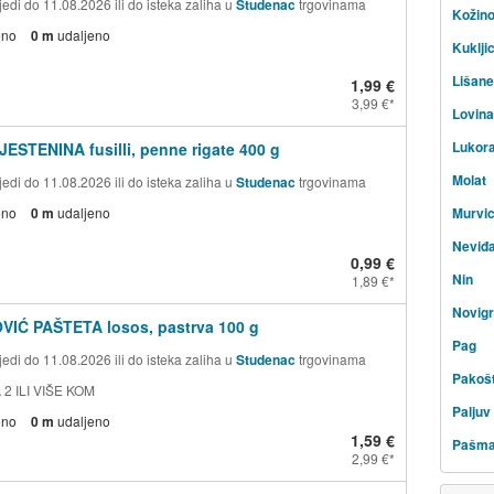
edi do 11.08.2026 ili do isteka zaliha u
Studenac
trgovinama
Kožin
eno
0 m
udaljeno
Kuklji
Lišane
1,99 €
3,99 €
Lovin
Lukor
JESTENINA fusilli, penne rigate 400 g
Molat
edi do 11.08.2026 ili do isteka zaliha u
Studenac
trgovinama
eno
0 m
udaljeno
Murvi
Neviđ
0,99 €
Nin
1,89 €
Novig
VIĆ PAŠTETA losos, pastrva 100 g
Pag
edi do 11.08.2026 ili do isteka zaliha u
Studenac
trgovinama
Pakoš
 2 ILI VIŠE KOM
Paljuv
eno
0 m
udaljeno
1,59 €
Pašm
2,99 €