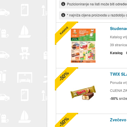
Pozicioniranje na listi može biti određ
* najniža cijena proizvoda u razdoblju
Katalog
Studenac
Katalog vr
39
stranica
Katalog
-50%
TWIX SL
Ponuda vrij
CIJENA ZA
-50%
sniž
-50%
Zvečevo