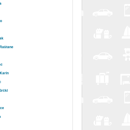
a
vo
ak
 Raštane
ac
 Karin
c
Grčki
ice
a