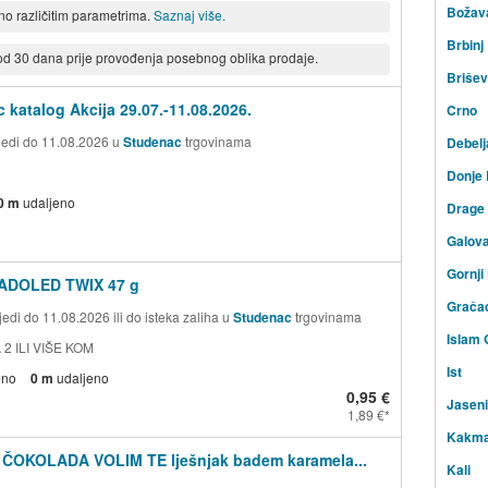
Božav
eno različitim parametrima.
Saznaj više.
Brbinj
 od 30 dana prije provođenja posebnog oblika prodaje.
Briše
 katalog Akcija 29.07.-11.08.2026.
Crno
ijedi do 11.08.2026 u
Studenac
trgovinama
Debelj
Donje
0 m
udaljeno
Drage
Galov
Gornji
ADOLED TWIX 47 g
Grača
edi do 11.08.2026 ili do isteka zaliha u
Studenac
trgovinama
Islam 
 2 ILI VIŠE KOM
Ist
eno
0 m
udaljeno
0,95 €
Jasen
1,89 €
Kakm
 ČOKOLADA VOLIM TE lješnjak badem karamela...
Kali