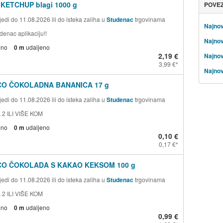
 KETCHUP blagi 1000 g
POVE
edi do 11.08.2026 ili do isteka zaliha u
Studenac
trgovinama
Najnov
denac aplikaciju!!
Najnov
eno
0 m
udaljeno
2,19 €
Najnov
3,99 €
Najnov
CO ČOKOLADNA BANANICA 17 g
edi do 11.08.2026 ili do isteka zaliha u
Studenac
trgovinama
 2 ILI VIŠE KOM
eno
0 m
udaljeno
0,10 €
0,17 €
CO ČOKOLADA S KAKAO KEKSOM 100 g
edi do 11.08.2026 ili do isteka zaliha u
Studenac
trgovinama
 2 ILI VIŠE KOM
eno
0 m
udaljeno
0,99 €