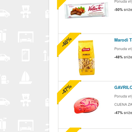
Ponuda vrij
-50%
sniž
-48%
Marodi T
Ponuda vrij
-48%
sniž
-47%
GAVRILO
Ponuda vrij
CIJENA ZA
-47%
sniž