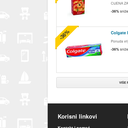
CIJENA ZA 2
-36%
sniž
-36%
Colgate 
Ponuda vrij
-36%
sniž
VIŠE
Korisni linkovi
Kontakt i pomoć