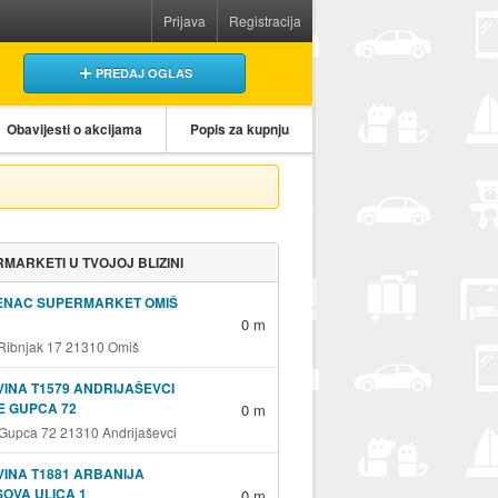
Prijava
Registracija
PREDAJ OGLAS
Obavijesti o akcijama
Popis za kupnju
MARKETI U TVOJOJ BLIZINI
ENAC SUPERMARKET OMIŠ
0 m
 Ribnjak 17 21310 Omiš
INA T1579 ANDRIJAŠEVCI
E GUPCA 72
0 m
 Gupca 72 21310 Andrijaševci
INA T1881 ARBANIJA
OVA ULICA 1
0 m