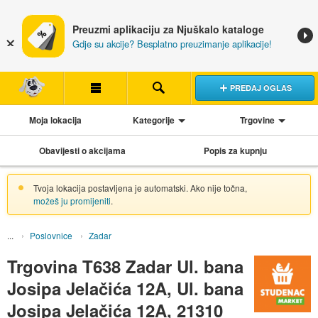
Preuzmi aplikaciju za Njuškalo kataloge
Gdje su akcije? Besplatno preuzimanje aplikacije!
PREDAJ OGLAS
Moja lokacija
Kategorije
Trgovine
Obavijesti o akcijama
Popis za kupnju
Tvoja lokacija postavljena je automatski. Ako nije točna,
možeš ju promijeniti
.
Poslovnice
Zadar
Trgovina T638 Zadar Ul. bana
Josipa Jelačića 12A, Ul. bana
Josipa Jelačića 12A, 21310