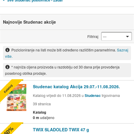
Sve Studenac poslovnice - Zadar
Najnovije Studenac akcije
Filtriraj
Pozicioniranje na listi može biti određeno različitim parametrima.
Saznaj
više.
* najniža cijena proizvoda u razdoblju od 30 dana prije provođenja
posebnog oblika prodaje.
Katalog
Studenac katalog Akcija 29.07.-11.08.2026.
Katalog vrijedi do 11.08.2026 u
Studenac
trgovinama
39
stranica
Katalog
0 m
udaljeno
-50%
TWIX SLADOLED TWIX 47 g