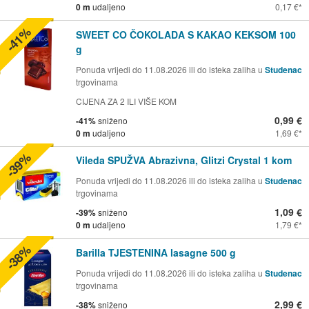
0 m
udaljeno
0,17 €
-41%
SWEET CO ČOKOLADA S KAKAO KEKSOM 100
g
Ponuda vrijedi do 11.08.2026 ili do isteka zaliha u
Studenac
trgovinama
CIJENA ZA 2 ILI VIŠE KOM
0,99 €
-41%
sniženo
0 m
udaljeno
1,69 €
-39%
Vileda SPUŽVA Abrazivna, Glitzi Crystal 1 kom
Ponuda vrijedi do 11.08.2026 ili do isteka zaliha u
Studenac
trgovinama
1,09 €
-39%
sniženo
0 m
udaljeno
1,79 €
-38%
Barilla TJESTENINA lasagne 500 g
Ponuda vrijedi do 11.08.2026 ili do isteka zaliha u
Studenac
trgovinama
2,99 €
-38%
sniženo