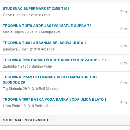
STUDENAC SUPERMARKET OMIŠ T101
0 m
Četvrt Ribnjak 17 21310 Omiš
TRGOVINA T1579 ANDRIJAŠEVCI MATIJE GUPCA 72
0 m
Matije Gupca 72 21310 Andrijaševci
TRGOVINA T1881 ARBANIJA BELASOVA ULICA 1
0 m
Belasova ulica 1 21310 Arbanija
TRGOVINA T226 BABINO POLJE BABINO POLJE ZADUBLJE 1
0 m
Zadublje 1 21310 Babino Polje
TRGOVINA T1569 BELI MANASTIR BELI MANASTIR TRG
SLOBODE 29
0 m
Trg Slobode 29 21310 Beli Manastir
TRGOVINA T997 BAŠKA VODA BAŠKA VODA ULICA BLATO 1
0 m
Ulica Blato 1 21310 Baška Voda
STUDENAC POSLOVNICE U: