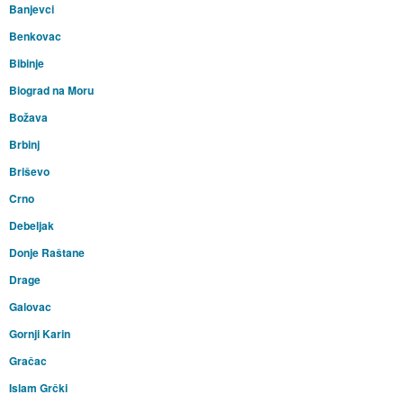
Banjevci
Benkovac
Bibinje
Biograd na Moru
Božava
Brbinj
Briševo
Crno
Debeljak
Donje Raštane
Drage
Galovac
Gornji Karin
Gračac
Islam Grčki