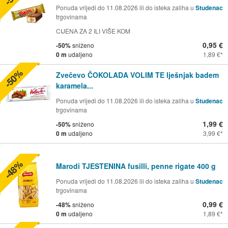
Ponuda vrijedi do 11.08.2026 ili do isteka zaliha u
Studenac
trgovinama
CIJENA ZA 2 ILI VIŠE KOM
0,95 €
-50%
sniženo
0 m
udaljeno
1,89 €
-50%
Zvečevo ČOKOLADA VOLIM TE lješnjak badem
karamela...
Ponuda vrijedi do 11.08.2026 ili do isteka zaliha u
Studenac
trgovinama
1,99 €
-50%
sniženo
0 m
udaljeno
3,99 €
-48%
Marodi TJESTENINA fusilli, penne rigate 400 g
Ponuda vrijedi do 11.08.2026 ili do isteka zaliha u
Studenac
trgovinama
0,99 €
-48%
sniženo
0 m
udaljeno
1,89 €