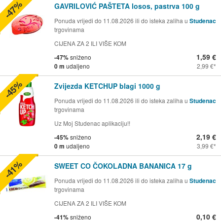
-47%
GAVRILOVIĆ PAŠTETA losos, pastrva 100 g
Ponuda vrijedi do 11.08.2026 ili do isteka zaliha u
Studenac
trgovinama
CIJENA ZA 2 ILI VIŠE KOM
1,59 €
-47%
sniženo
0 m
udaljeno
2,99 €
-45%
Zvijezda KETCHUP blagi 1000 g
Ponuda vrijedi do 11.08.2026 ili do isteka zaliha u
Studenac
trgovinama
Uz Moj Studenac aplikaciju!!
2,19 €
-45%
sniženo
0 m
udaljeno
3,99 €
-41%
SWEET CO ČOKOLADNA BANANICA 17 g
Ponuda vrijedi do 11.08.2026 ili do isteka zaliha u
Studenac
trgovinama
CIJENA ZA 2 ILI VIŠE KOM
0,10 €
-41%
sniženo