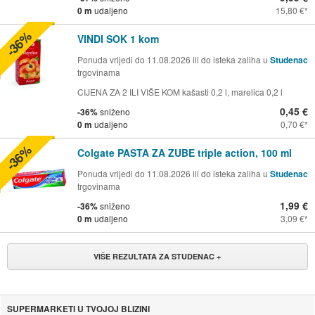
0 m
udaljeno
15,80 €
-36%
VINDI SOK 1 kom
Ponuda vrijedi do 11.08.2026 ili do isteka zaliha u
Studenac
trgovinama
CIJENA ZA 2 ILI VIŠE KOM kašasti 0,2 l, marelica 0,2 l
0,45 €
-36%
sniženo
0 m
udaljeno
0,70 €
-36%
Colgate PASTA ZA ZUBE triple action, 100 ml
Ponuda vrijedi do 11.08.2026 ili do isteka zaliha u
Studenac
trgovinama
1,99 €
-36%
sniženo
0 m
udaljeno
3,09 €
VIŠE REZULTATA ZA STUDENAC +
SUPERMARKETI U TVOJOJ BLIZINI