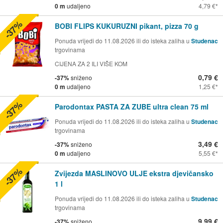
0 m
udaljeno
4,79 €
-37%
BOBI FLIPS KUKURUZNI pikant, pizza 70 g
Ponuda vrijedi do 11.08.2026 ili do isteka zaliha u
Studenac
trgovinama
CIJENA ZA 2 ILI VIŠE KOM
0,79 €
-37%
sniženo
0 m
udaljeno
1,25 €
-37%
Parodontax PASTA ZA ZUBE ultra clean 75 ml
Ponuda vrijedi do 11.08.2026 ili do isteka zaliha u
Studenac
trgovinama
3,49 €
-37%
sniženo
0 m
udaljeno
5,55 €
-37%
Zvijezda MASLINOVO ULJE ekstra djevičansko
1 l
Ponuda vrijedi do 11.08.2026 ili do isteka zaliha u
Studenac
trgovinama
9,99 €
-37%
sniženo