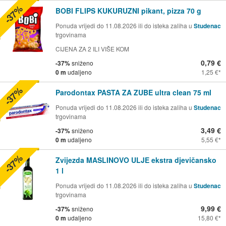
-37%
BOBI FLIPS KUKURUZNI pikant, pizza 70 g
Ponuda vrijedi do 11.08.2026 ili do isteka zaliha u
Studenac
trgovinama
CIJENA ZA 2 ILI VIŠE KOM
0,79 €
-37%
sniženo
0 m
udaljeno
1,25 €
-37%
Parodontax PASTA ZA ZUBE ultra clean 75 ml
Ponuda vrijedi do 11.08.2026 ili do isteka zaliha u
Studenac
trgovinama
3,49 €
-37%
sniženo
0 m
udaljeno
5,55 €
-37%
Zvijezda MASLINOVO ULJE ekstra djevičansko
1 l
Ponuda vrijedi do 11.08.2026 ili do isteka zaliha u
Studenac
trgovinama
9,99 €
-37%
sniženo
0 m
udaljeno
15,80 €