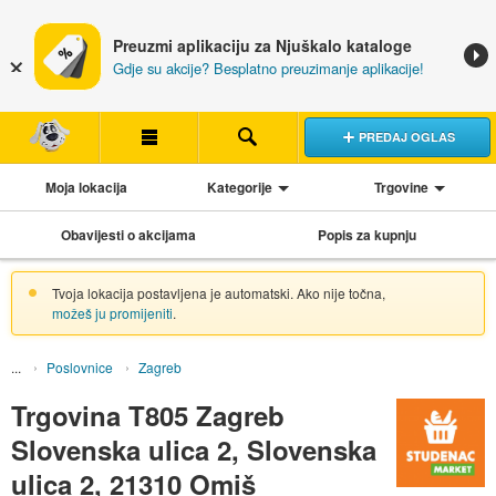
Preuzmi aplikaciju za Njuškalo kataloge
Gdje su akcije? Besplatno preuzimanje aplikacije!
PREDAJ OGLAS
Moja lokacija
Kategorije
Trgovine
Obavijesti o akcijama
Popis za kupnju
Tvoja lokacija postavljena je automatski. Ako nije točna,
možeš ju promijeniti
.
Poslovnice
Zagreb
Trgovina T805 Zagreb
Slovenska ulica 2, Slovenska
ulica 2, 21310 Omiš