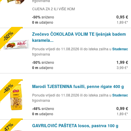
trgovinama
CIJENA ZA 2 ILI VIŠE KOM
0,95 €
-50%
sniženo
0 m
udaljeno
1,89 €
-50%
Zvečevo ČOKOLADA VOLIM TE lješnjak badem
karamela...
Ponuda vrijedi do 11.08.2026 ili do isteka zaliha u
Studenac
trgovinama
1,99 €
-50%
sniženo
0 m
udaljeno
3,99 €
-48%
Marodi TJESTENINA fusilli, penne rigate 400 g
Ponuda vrijedi do 11.08.2026 ili do isteka zaliha u
Studenac
trgovinama
0,99 €
-48%
sniženo
0 m
udaljeno
1,89 €
-47%
GAVRILOVIĆ PAŠTETA losos, pastrva 100 g