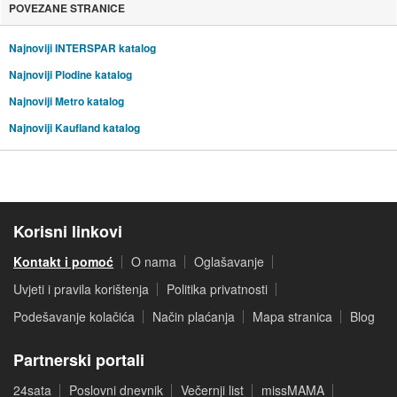
POVEZANE STRANICE
Najnoviji INTERSPAR katalog
Najnoviji Plodine katalog
Najnoviji Metro katalog
Najnoviji Kaufland katalog
Korisni linkovi
Kontakt i pomoć
O nama
Oglašavanje
Uvjeti i pravila korištenja
Politika privatnosti
Podešavanje kolačića
Način plaćanja
Mapa stranica
Blog
Partnerski portali
24sata
Poslovni dnevnik
Večernji list
missMAMA