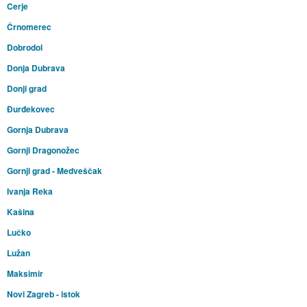
Cerje
Črnomerec
Dobrodol
Donja Dubrava
Donji grad
Đurđekovec
Gornja Dubrava
Gornji Dragonožec
Gornji grad - Medveščak
Ivanja Reka
Kašina
Lučko
Lužan
Maksimir
Novi Zagreb - istok