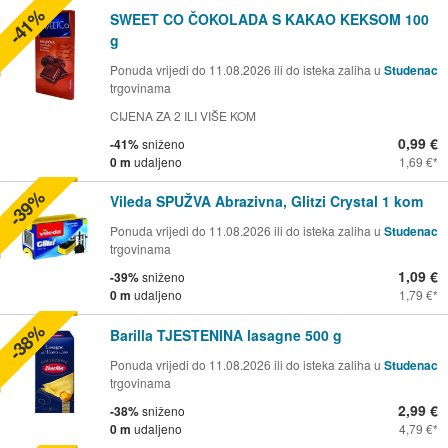
-41%
SWEET CO ČOKOLADA S KAKAO KEKSOM 100
g
Ponuda vrijedi do 11.08.2026 ili do isteka zaliha u
Studenac
trgovinama
CIJENA ZA 2 ILI VIŠE KOM
0,99 €
-41%
sniženo
0 m
udaljeno
1,69 €
-39%
Vileda SPUŽVA Abrazivna, Glitzi Crystal 1 kom
Ponuda vrijedi do 11.08.2026 ili do isteka zaliha u
Studenac
trgovinama
1,09 €
-39%
sniženo
0 m
udaljeno
1,79 €
-38%
Barilla TJESTENINA lasagne 500 g
Ponuda vrijedi do 11.08.2026 ili do isteka zaliha u
Studenac
trgovinama
2,99 €
-38%
sniženo
0 m
udaljeno
4,79 €