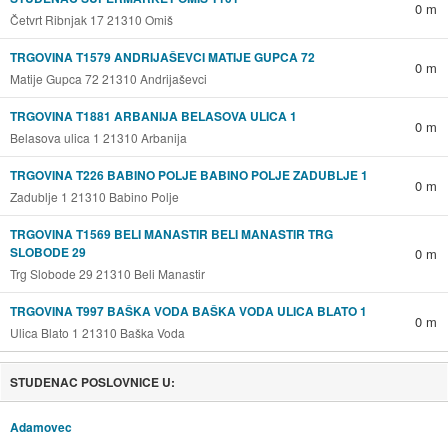
0 m
Četvrt Ribnjak 17 21310 Omiš
TRGOVINA T1579 ANDRIJAŠEVCI MATIJE GUPCA 72
0 m
Matije Gupca 72 21310 Andrijaševci
TRGOVINA T1881 ARBANIJA BELASOVA ULICA 1
0 m
Belasova ulica 1 21310 Arbanija
TRGOVINA T226 BABINO POLJE BABINO POLJE ZADUBLJE 1
0 m
Zadublje 1 21310 Babino Polje
TRGOVINA T1569 BELI MANASTIR BELI MANASTIR TRG
SLOBODE 29
0 m
Trg Slobode 29 21310 Beli Manastir
TRGOVINA T997 BAŠKA VODA BAŠKA VODA ULICA BLATO 1
0 m
Ulica Blato 1 21310 Baška Voda
STUDENAC POSLOVNICE U:
Adamovec