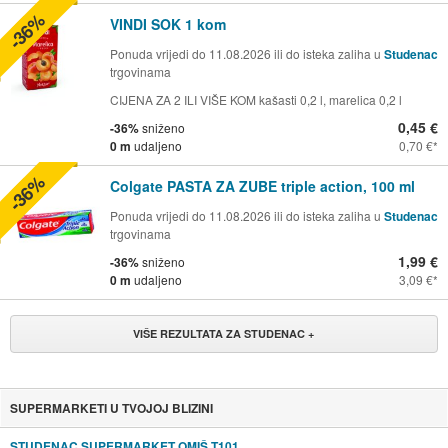
-36%
VINDI SOK 1 kom
Ponuda vrijedi do 11.08.2026 ili do isteka zaliha u
Studenac
trgovinama
CIJENA ZA 2 ILI VIŠE KOM kašasti 0,2 l, marelica 0,2 l
0,45 €
-36%
sniženo
0 m
udaljeno
0,70 €
-36%
Colgate PASTA ZA ZUBE triple action, 100 ml
Ponuda vrijedi do 11.08.2026 ili do isteka zaliha u
Studenac
trgovinama
1,99 €
-36%
sniženo
0 m
udaljeno
3,09 €
VIŠE REZULTATA ZA STUDENAC +
SUPERMARKETI U TVOJOJ BLIZINI
STUDENAC SUPERMARKET OMIŠ T101