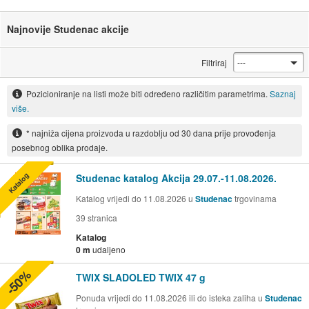
Najnovije Studenac akcije
Filtriraj
Pozicioniranje na listi može biti određeno različitim parametrima.
Saznaj
više.
* najniža cijena proizvoda u razdoblju od 30 dana prije provođenja
posebnog oblika prodaje.
Katalog
Studenac katalog Akcija 29.07.-11.08.2026.
Katalog vrijedi do 11.08.2026 u
Studenac
trgovinama
39
stranica
Katalog
0 m
udaljeno
-50%
TWIX SLADOLED TWIX 47 g
Ponuda vrijedi do 11.08.2026 ili do isteka zaliha u
Studenac