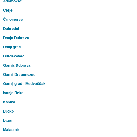
Adamovec
Cerje
Črnomerec
Dobrodol
Donja Dubrava
Donji grad
Đurđekovec
Gornja Dubrava
Gornji Dragonožec
Gornji grad - Medveščak
Ivanja Reka
Kašina
Lučko
Lužan
Maksimir