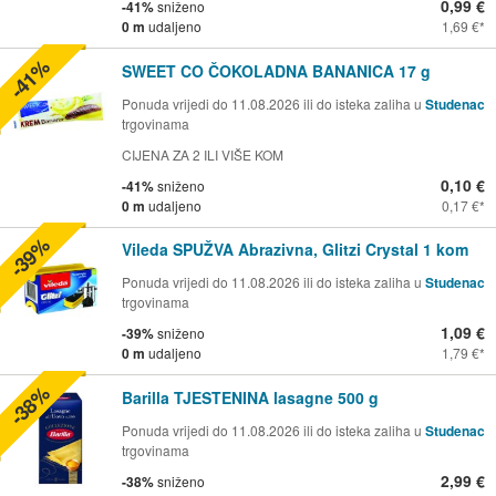
0,99 €
-41%
sniženo
0 m
udaljeno
1,69 €
-41%
SWEET CO ČOKOLADNA BANANICA 17 g
Ponuda vrijedi do 11.08.2026 ili do isteka zaliha u
Studenac
trgovinama
CIJENA ZA 2 ILI VIŠE KOM
0,10 €
-41%
sniženo
0 m
udaljeno
0,17 €
-39%
Vileda SPUŽVA Abrazivna, Glitzi Crystal 1 kom
Ponuda vrijedi do 11.08.2026 ili do isteka zaliha u
Studenac
trgovinama
1,09 €
-39%
sniženo
0 m
udaljeno
1,79 €
-38%
Barilla TJESTENINA lasagne 500 g
Ponuda vrijedi do 11.08.2026 ili do isteka zaliha u
Studenac
trgovinama
2,99 €
-38%
sniženo