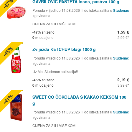
-47%
GAVRILOVIĆ PAŠTETA losos, pastrva 100 g
Ponuda vrijedi do 11.08.2026 ili do isteka zaliha u
Studenac
trgovinama
CIJENA ZA 2 ILI VIŠE KOM
1,59 €
-47%
sniženo
0 m
udaljeno
2,99 €
-45%
Zvijezda KETCHUP blagi 1000 g
Ponuda vrijedi do 11.08.2026 ili do isteka zaliha u
Studenac
trgovinama
Uz Moj Studenac aplikaciju!!
2,19 €
-45%
sniženo
0 m
udaljeno
3,99 €
-41%
SWEET CO ČOKOLADA S KAKAO KEKSOM 100
g
Ponuda vrijedi do 11.08.2026 ili do isteka zaliha u
Studenac
trgovinama
CIJENA ZA 2 ILI VIŠE KOM