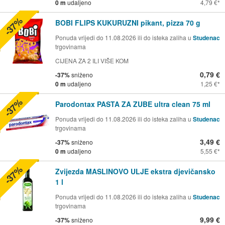
0 m
udaljeno
4,79 €
-37%
BOBI FLIPS KUKURUZNI pikant, pizza 70 g
Ponuda vrijedi do 11.08.2026 ili do isteka zaliha u
Studenac
trgovinama
CIJENA ZA 2 ILI VIŠE KOM
0,79 €
-37%
sniženo
0 m
udaljeno
1,25 €
-37%
Parodontax PASTA ZA ZUBE ultra clean 75 ml
Ponuda vrijedi do 11.08.2026 ili do isteka zaliha u
Studenac
trgovinama
3,49 €
-37%
sniženo
0 m
udaljeno
5,55 €
-37%
Zvijezda MASLINOVO ULJE ekstra djevičansko
1 l
Ponuda vrijedi do 11.08.2026 ili do isteka zaliha u
Studenac
trgovinama
9,99 €
-37%
sniženo