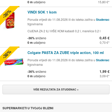
0 m
udaljeno
15,80 €
-36%
VINDI SOK 1 kom
Ponuda vrijedi do 11.08.2026 ili do isteka zaliha u
Studenac
trgovinama
CIJENA ZA 2 ILI VIŠE KOM kašasti 0,2 l, marelica 0,2 l
0,45 €
-36%
sniženo
0 m
udaljeno
0,70 €
-36%
Colgate PASTA ZA ZUBE triple action, 100 ml
Ponuda vrijedi do 11.08.2026 ili do isteka zaliha u
Studenac
trgovinama
1,99 €
-36%
sniženo
0 m
udaljeno
3,09 €
VIŠE REZULTATA ZA STUDENAC +
SUPERMARKETI U TVOJOJ BLIZINI