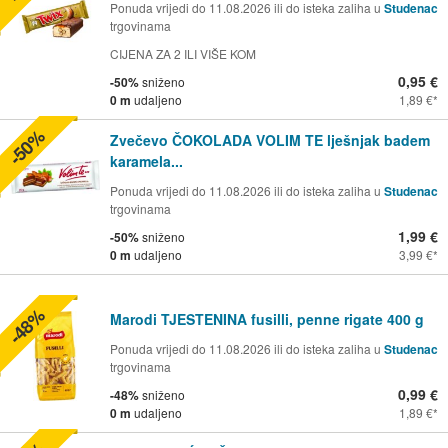
Ponuda vrijedi do 11.08.2026 ili do isteka zaliha u
Studenac
trgovinama
CIJENA ZA 2 ILI VIŠE KOM
0,95 €
-50%
sniženo
0 m
udaljeno
1,89 €
-50%
Zvečevo ČOKOLADA VOLIM TE lješnjak badem
karamela...
Ponuda vrijedi do 11.08.2026 ili do isteka zaliha u
Studenac
trgovinama
1,99 €
-50%
sniženo
0 m
udaljeno
3,99 €
-48%
Marodi TJESTENINA fusilli, penne rigate 400 g
Ponuda vrijedi do 11.08.2026 ili do isteka zaliha u
Studenac
trgovinama
0,99 €
-48%
sniženo
0 m
udaljeno
1,89 €