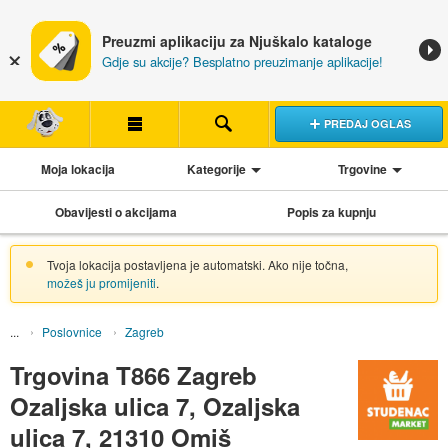
Preuzmi aplikaciju za Njuškalo kataloge
Gdje su akcije? Besplatno preuzimanje aplikacije!
PREDAJ OGLAS
Moja lokacija
Kategorije
Trgovine
Obavijesti o akcijama
Popis za kupnju
Tvoja lokacija postavljena je automatski. Ako nije točna,
možeš ju promijeniti
.
Poslovnice
Zagreb
Trgovina T866 Zagreb
Ozaljska ulica 7, Ozaljska
ulica 7, 21310 Omiš