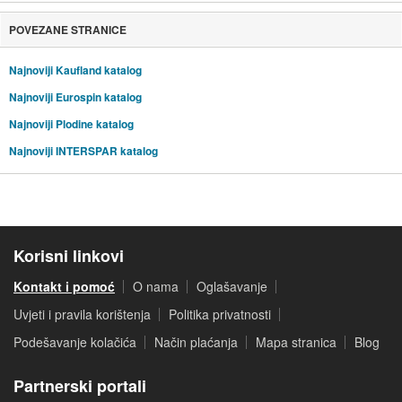
POVEZANE STRANICE
Najnoviji Kaufland katalog
Najnoviji Eurospin katalog
Najnoviji Plodine katalog
Najnoviji INTERSPAR katalog
Korisni linkovi
Kontakt i pomoć
O nama
Oglašavanje
Uvjeti i pravila korištenja
Politika privatnosti
Podešavanje kolačića
Način plaćanja
Mapa stranica
Blog
Partnerski portali