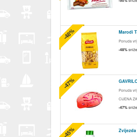
-50%
sniž
-48%
Marodi T
Ponuda vrij
-48%
sniž
-47%
GAVRILO
Ponuda vrij
CIJENA ZA
-47%
sniž
-45%
Zvijezda