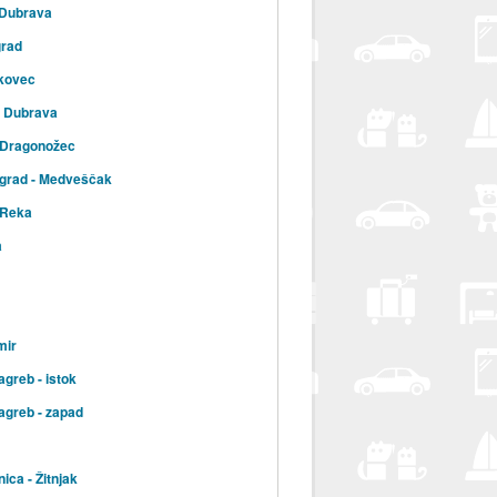
 Dubrava
grad
kovec
a Dubrava
 Dragonožec
 grad - Medveščak
 Reka
a
mir
agreb - istok
agreb - zapad
ica - Žitnjak