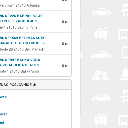
va ulica 1 21310 Arbanija
INA T226 BABINO POLJE
O POLJE ZADUBLJE 1
0 m
je 1 21310 Babino Polje
INA T1569 BELI MANASTIR
MANASTIR TRG SLOBODE 29
0 m
obode 29 21310 Beli Manastir
INA T997 BAŠKA VODA
 VODA ULICA BLATO 1
0 m
Blato 1 21310 Baška Voda
NAC POSLOVNICE U:
ovec
erec
dol