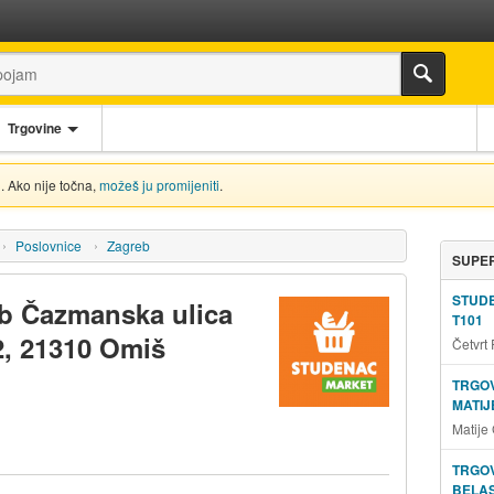
Trgovine
. Ako nije točna,
možeš ju promijeniti
.
Poslovnice
Zagreb
SUPER
STUD
eb Čazmanska ulica
T101
2, 21310 Omiš
Četvrt
TRGOV
MATIJ
Matije
TRGOV
BELAS