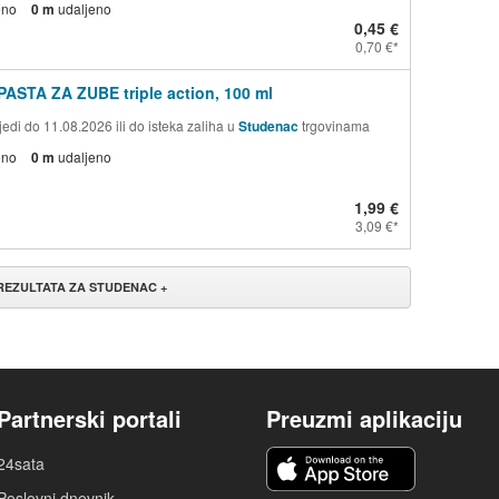
eno
0 m
udaljeno
0,45 €
0,70 €
PASTA ZA ZUBE triple action, 100 ml
edi do 11.08.2026 ili do isteka zaliha u
Studenac
trgovinama
eno
0 m
udaljeno
1,99 €
3,09 €
 REZULTATA ZA STUDENAC +
Partnerski portali
Preuzmi aplikaciju
24sata
Poslovni dnevnik