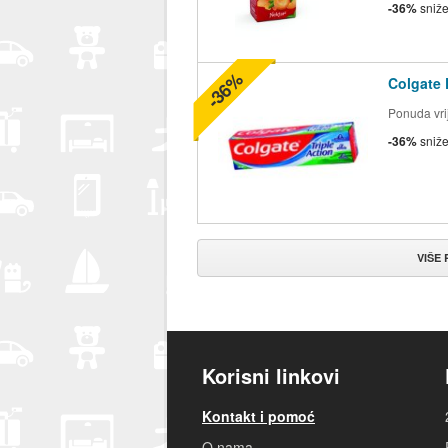
-36%
sniž
-36%
Colgate 
Ponuda vrij
-36%
sniž
VIŠE
Korisni linkovi
Kontakt i pomoć
O nama