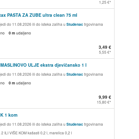
1,25 €
ax PASTA ZA ZUBE ultra clean 75 ml
edi do 11.08.2026 ili do isteka zaliha u
Studenac
trgovinama
eno
0 m
udaljeno
3,49 €
5,55 €
 MASLINOVO ULJE ekstra djevičansko 1 l
edi do 11.08.2026 ili do isteka zaliha u
Studenac
trgovinama
eno
0 m
udaljeno
9,99 €
15,80 €
OK 1 kom
edi do 11.08.2026 ili do isteka zaliha u
Studenac
trgovinama
 ILI VIŠE KOM kašasti 0,2 l, marelica 0,2 l