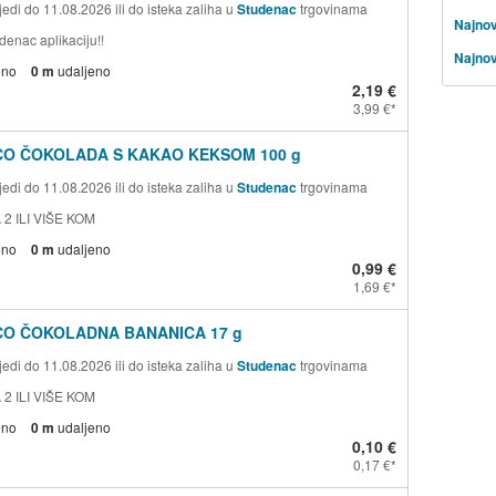
edi do 11.08.2026 ili do isteka zaliha u
Studenac
trgovinama
Najnov
denac aplikaciju!!
Najnov
eno
0 m
udaljeno
2,19 €
3,99 €
CO ČOKOLADA S KAKAO KEKSOM 100 g
edi do 11.08.2026 ili do isteka zaliha u
Studenac
trgovinama
 2 ILI VIŠE KOM
eno
0 m
udaljeno
0,99 €
1,69 €
CO ČOKOLADNA BANANICA 17 g
edi do 11.08.2026 ili do isteka zaliha u
Studenac
trgovinama
 2 ILI VIŠE KOM
eno
0 m
udaljeno
0,10 €
0,17 €