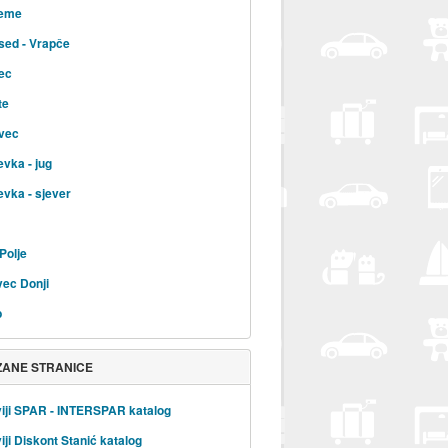
jeme
sed - Vrapče
ec
te
vec
evka - jug
evka - sjever
Polje
ec Donji
b
ZANE STRANICE
iji SPAR - INTERSPAR katalog
iji Diskont Stanić katalog