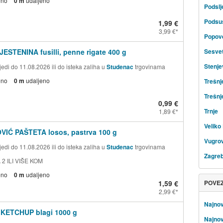
eno
0 m
udaljeno
Podsl
Podsu
1,99 €
3,99 €
Popov
JESTENINA fusilli, penne rigate 400 g
Sesve
Stenje
edi do 11.08.2026 ili do isteka zaliha u
Studenac
trgovinama
eno
0 m
udaljeno
Trešnj
Trešnj
0,99 €
Trnje
1,89 €
Veliko 
VIĆ PAŠTETA losos, pastrva 100 g
Vugrov
edi do 11.08.2026 ili do isteka zaliha u
Studenac
trgovinama
Zagre
 2 ILI VIŠE KOM
eno
0 m
udaljeno
1,59 €
POVE
2,99 €
Najnov
 KETCHUP blagi 1000 g
Najnov