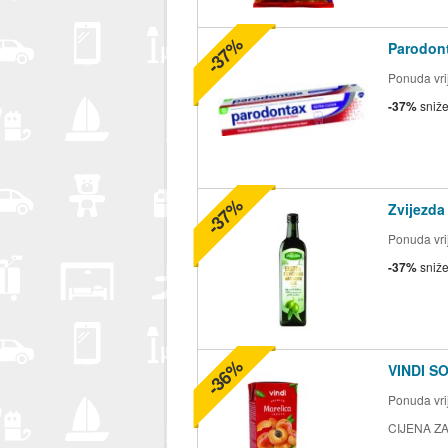
-37%
Parodont
Ponuda vrij
-37%
sniž
-37%
Zvijezda
Ponuda vrij
-37%
sniž
-36%
VINDI S
Ponuda vrij
CIJENA ZA 2