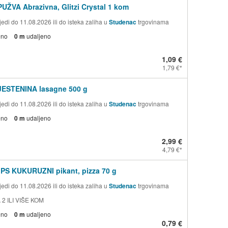
PUŽVA Abrazivna, Glitzi Crystal 1 kom
edi do 11.08.2026 ili do isteka zaliha u
Studenac
trgovinama
eno
0 m
udaljeno
1,09 €
1,79 €
TJESTENINA lasagne 500 g
edi do 11.08.2026 ili do isteka zaliha u
Studenac
trgovinama
eno
0 m
udaljeno
2,99 €
4,79 €
PS KUKURUZNI pikant, pizza 70 g
edi do 11.08.2026 ili do isteka zaliha u
Studenac
trgovinama
 2 ILI VIŠE KOM
eno
0 m
udaljeno
0,79 €