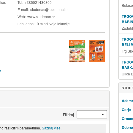
ice.
Tel
+385021430800
Belaso
E-mail
studenac@studenac.hr
TRGOV
Web
www.studenac.hr
BABIN
udaljenost
0 m od tvoje lokacije
Zadubl
TRGOV
BELI 
Trg Sl
TRGOV
BAŠKA
b
Ulica 
STUDE
Adam
Cerje
Filtriraj
Črnom
Dobro
eno različitim parametrima.
Saznaj više.