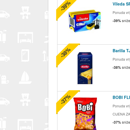
-39%
Vileda S
Ponuda vrij
-39%
sniž
-38%
Barilla 
Ponuda vrij
-38%
sniž
-37%
BOBI FLI
Ponuda vrij
CIJENA ZA
-37%
sniž