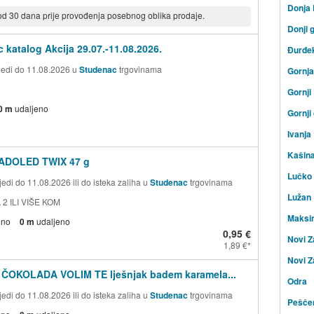
Donja
 od 30 dana prije provođenja posebnog oblika prodaje.
Donji 
 katalog Akcija 29.07.-11.08.2026.
Đurđe
ijedi do 11.08.2026 u
Studenac
trgovinama
Gornj
Gornji
0 m
udaljeno
Gornji
Ivanja
Kašin
ADOLED TWIX 47 g
Lučko
edi do 11.08.2026 ili do isteka zaliha u
Studenac
trgovinama
Lužan
 2 ILI VIŠE KOM
Maksi
eno
0 m
udaljeno
0,95 €
Novi Z
1,89 €
Novi Z
 ČOKOLADA VOLIM TE lješnjak badem karamela...
Odra
edi do 11.08.2026 ili do isteka zaliha u
Studenac
trgovinama
Peščen