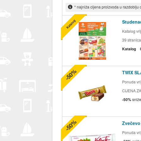
* najniža cijena proizvoda u razdoblju
Katalog
Studenac
Katalog vr
39
stranica
Katalog
-50%
TWIX SL
Ponuda vrij
CIJENA ZA
-50%
sniž
-50%
Zvečevo
Ponuda vrij