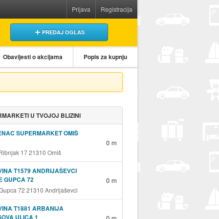
Prijava
Registracija
PREDAJ OGLAS
Obavijesti o akcijama
Popis za kupnju
MARKETI U TVOJOJ BLIZINI
ENAC SUPERMARKET OMIŠ
0 m
 Ribnjak 17 21310 Omiš
INA T1579 ANDRIJAŠEVCI
E GUPCA 72
0 m
 Gupca 72 21310 Andrijaševci
INA T1881 ARBANIJA
OVA ULICA 1
0 m