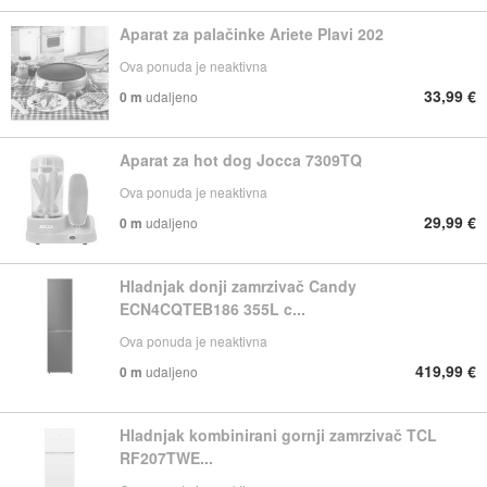
Aparat za palačinke Ariete Plavi 202
Ova ponuda je neaktivna
33,99 €
0 m
udaljeno
Aparat za hot dog Jocca 7309TQ
Ova ponuda je neaktivna
29,99 €
0 m
udaljeno
Hladnjak donji zamrzivač Candy
ECN4CQTEB186 355L c...
Ova ponuda je neaktivna
419,99 €
0 m
udaljeno
Hladnjak kombinirani gornji zamrzivač TCL
RF207TWE...