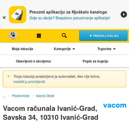
Preuzmi aplikaciju za Njuškalo kataloge
Gdje su akcije? Besplatno preuzimanje aplikacije!
PREDAJ OGLAS
Moja lokacija
Kategorije
Trgovine
Obavijesti o akcijama
Popis za kupnju
Tvoja lokacija postavljena je automatski. Ako nije točna,
možeš ju promijeniti
.
Poslovnice
Ivanić-Grad
Vacom računala Ivanić-Grad,
Savska 34, 10310 Ivanić-Grad