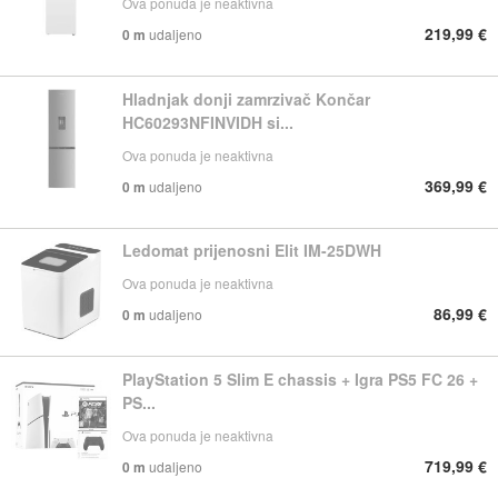
Ova ponuda je neaktivna
219,99 €
0 m
udaljeno
Hladnjak donji zamrzivač Končar
HC60293NFINVIDH si...
Ova ponuda je neaktivna
369,99 €
0 m
udaljeno
Ledomat prijenosni Elit IM-25DWH
Ova ponuda je neaktivna
86,99 €
0 m
udaljeno
PlayStation 5 Slim E chassis + Igra PS5 FC 26 +
PS...
Ova ponuda je neaktivna
719,99 €
0 m
udaljeno