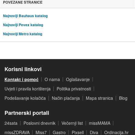
POVEZANE STRANICE
Najnoviji Bauhaus katalog
Najnoviji Pevex katalog
Najnoviji Metro katalog
Korisni linkovi
Kontakt i pomoć
O nama
Oglašavanje
Uvjeti i pravila korištenja
Politika privatnosti
Podešavanje kolačića
Način plaćanja
Mapa stranica
Blog
Partnerski portali
24sata
Poslovni dnevnik
Večernji list
missMAMA
missZDRAVA
Miss7
Gastro
Pixsell
Diva
Ordinacija.hr