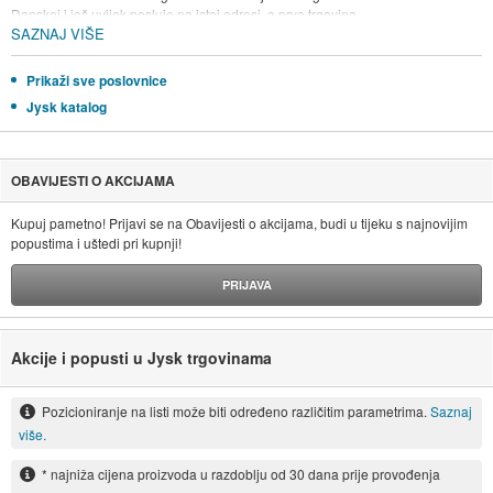
Danskoj i još uvijek posluje na istoj adresi, a prva trgovina
SAZNAJ VIŠE
izvan Danske otvorena je 1984. godine u Njemačkoj. Danas
Grupacija JYSK obuhvaća oko 2500 trgovina u 49 države
diljem svijeta te zapošljava 22 000 zaposlenika.
Prikaži sve poslovnice
Jysk katalog
OBAVIJESTI O AKCIJAMA
Kupuj pametno! Prijavi se na Obavijesti o akcijama, budi u tijeku s najnovijim
popustima i uštedi pri kupnji!
PRIJAVA
Akcije i popusti u Jysk trgovinama
Pozicioniranje na listi može biti određeno različitim parametrima.
Saznaj
više.
* najniža cijena proizvoda u razdoblju od 30 dana prije provođenja