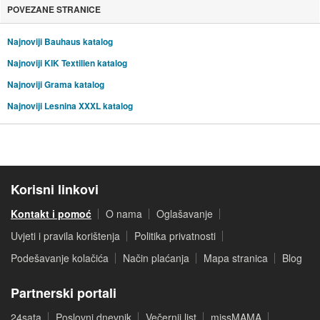
POVEZANE STRANICE
Najnoviji Bauhaus katalog
Najnoviji KIK Textilien katalog
Najnoviji Grama katalog
Najnoviji Lesnina XXXL katalog
Korisni linkovi
Kontakt i pomoć
O nama
Oglašavanje
Uvjeti i pravila korištenja
Politika privatnosti
Podešavanje kolačića
Način plaćanja
Mapa stranica
Blog
Partnerski portali
24sata
Poslovni dnevnik
Večernji list
missMAMA