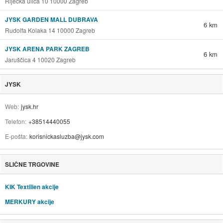
Riječka ulica 10 10000 Zagreb
JYSK GARDEN MALL DUBRAVA
6 km
Rudolfa Kolaka 14 10000 Zagreb
JYSK ARENA PARK ZAGREB
6 km
Jaruščica 4 10020 Zagreb
JYSK
Web
jysk.hr
Telefon
+38514440055
E-pošta
korisnickasluzba@jysk.com
SLIČNE TRGOVINE
KIK Textilien akcije
MERKURY akcije